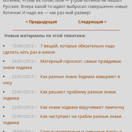
ботинки, чтобы их почистили — утром ботинок не нашёл!
Русские: Вчера какой-то идиот выбросил совершенно новые
ботинки! И надо же — как раз мой размер!
< Предыдущая
Следующая >
Новые материалы по этой тематике:
15/06/2013
-
7 вещей, которые обязательно надо
сделать хоть раз в жизни
24/01/2013
-
Матерный гороскоп: самые правдивые
знаки зодиака
22/01/2013
-
Как разные знаки Зодиака ковыряют в
носу
22/01/2013
-
Как решают проблему разные знаки
зодиака
22/01/2013
-
Как знаки зодиака вкручивают лампочку
22/01/2013
-
Как наступают на грабли разные знаки
зодиака
28/08/2012
-
Самые интересные и смешные факты о