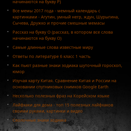
начинаются на букву Р)
Все мемы 2017 года - мемный календарь с
картинками - Агутин, умный негр, ждун, Шурыгина,
Сычева, Дружко и прочие смешные мемасы
Рассказ на букву О (рассказ, в котором все слова
начинаются на букву О)
Самые длинные слова известные миру
Ответы по литературе 6 класс 1 часть
Как пьют разные знаки зодиака шуточный гороскоп,
юмор
Изучая карту Китая. Сравнение Китая и России на
основании спутниковых снимков Google Earth
Несколько полезных фраз на Корейском языке
Лайфхаки для дома - топ 15 полезных лайфхаков
своими руками, картинки и видео
Сволочные знаки зодиака