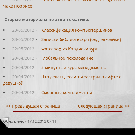
Чаке Норрисе
Старые материалы по этой тематике:
23/05/2012
-
Классификация компьютерщиков
23/05/2012
-
Записки библиотекаря (олдфаг-байки)
22/05/2012
-
Фотограф vs Кардиохирург
20/04/2012
-
Глобальное похолодание
20/04/2012
-
5 минутный курс менеджмента
20/04/2012
-
Что делать, если ты застрял в лифте с
девушкой
20/04/2012
-
Смешные комплименты
<< Предыдущая страница
Следующая страница >>
Обновлено ( 17.12.2013 07:11 )