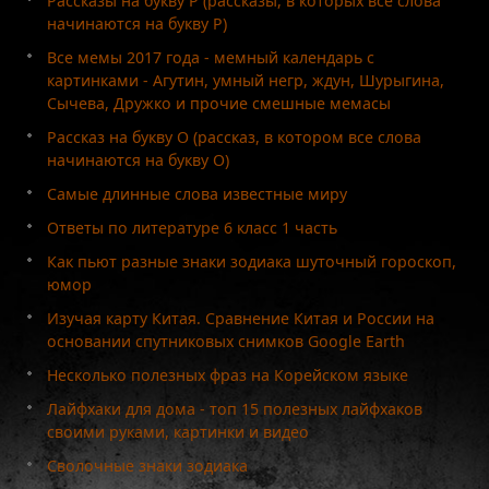
Рассказы на букву Р (рассказы, в которых все слова
начинаются на букву Р)
Все мемы 2017 года - мемный календарь с
картинками - Агутин, умный негр, ждун, Шурыгина,
Сычева, Дружко и прочие смешные мемасы
Рассказ на букву О (рассказ, в котором все слова
начинаются на букву О)
Самые длинные слова известные миру
Ответы по литературе 6 класс 1 часть
Как пьют разные знаки зодиака шуточный гороскоп,
юмор
Изучая карту Китая. Сравнение Китая и России на
основании спутниковых снимков Google Earth
Несколько полезных фраз на Корейском языке
Лайфхаки для дома - топ 15 полезных лайфхаков
своими руками, картинки и видео
Сволочные знаки зодиака