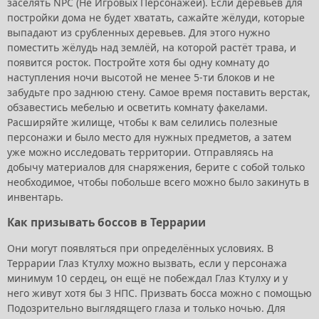
заселять NPC (Не Игровых Персонажей). Если деревьев для
постройки дома не будет хватать, сажайте жёлуди, которые
выпадают из срубленных деревьев. Для этого нужно
поместить жёлудь над землёй, на которой растёт трава, и
появится росток. Постройте хотя бы одну комнату до
наступления ночи высотой не менее 5-ти блоков и не
забудьте про заднюю стену. Самое время поставить верстак,
обзавестись мебелью и осветить комнату факелами.
Расширяйте жилище, чтобы к вам селились полезные
персонажи и было место для нужных предметов, а затем
уже можно исследовать территории. Отправляясь на
добычу материалов для снаряжения, берите с собой только
необходимое, чтобы побольше всего можно было закинуть в
инвентарь.
Как призывать боссов в Террарии
Они могут появляться при определённых условиях. В
Террарии Глаз Ктулху можно вызвать, если у персонажа
минимум 10 сердец, он ещё не побеждал Глаз Ктулху и у
него живут хотя бы 3 НПС. Призвать босса можно с помощью
Подозрительно выглядящего глаза и только ночью. Для