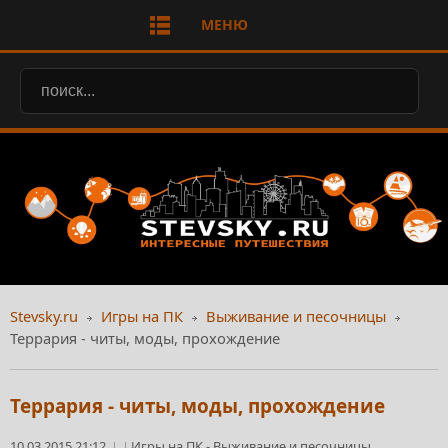
МЕНЮ
Stevsky.ru
Игры на ПК
Выживание и песочницы
Террария - читы, моды, прохождение
Террария - читы, моды, прохождение
10.03.2015 21:12
Игры на ПК
-
Выживание и песочницы