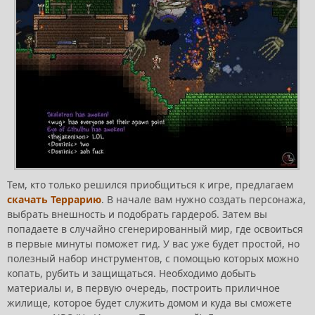
Тем, кто только решился приобщиться к игре, предлагаем
скачать Террарию
. В начале вам нужно создать персонажа,
выбрать внешность и подобрать гардероб. Затем вы
попадаете в случайно сгенерированный мир, где освоиться
в первые минуты поможет гид. У вас уже будет простой, но
полезный набор инструментов, с помощью которых можно
копать, рубить и защищаться. Необходимо добыть
материалы и, в первую очередь, построить приличное
жилище, которое будет служить домом и куда вы сможете