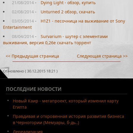
21/08/2014
-
Dying Light - обзор, купить
02/08/2014
-
Unturned 2 обзор, скачать
03/05/2014
-
H1Z1 - песочница на выживание от Sony
Entertainment
08/04/2014
-
Survarium - шутер с элементами
выживания, версия 0,26e скачать торрент
<< Предыдущая страница
Следующая страница >>
Обновлено ( 30.12.2015 18:21 )
ПОСЛЕДНИЕ
НОВОСТИ
Новый Каир - мегапроект, который изменил карту
Египта
Правдивая и откровенная история развития бизнеса
в Черногории (Мемуары, б-дь..)
Дереализация