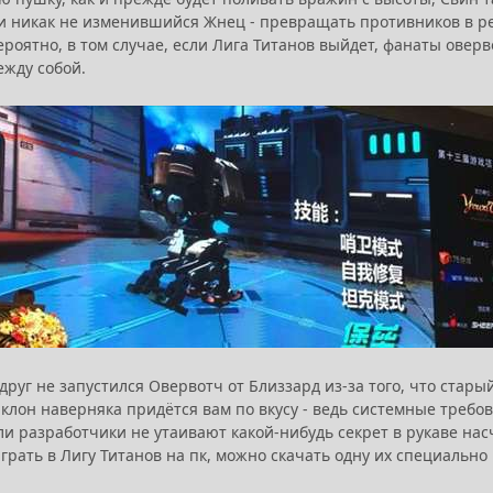
и никак не изменившийся Жнец - превращать противников в р
ероятно, в том случае, если Лига Титанов выйдет, фанаты овер
ежду собой.
вдруг не запустился Овервотч от Близзард из-за того, что ста
лон наверняка придётся вам по вкусу - ведь системные требов
ли разработчики не утаивают какой-нибудь секрет в рукаве насчё
играть в Лигу Титанов на пк, можно скачать одну их специальн