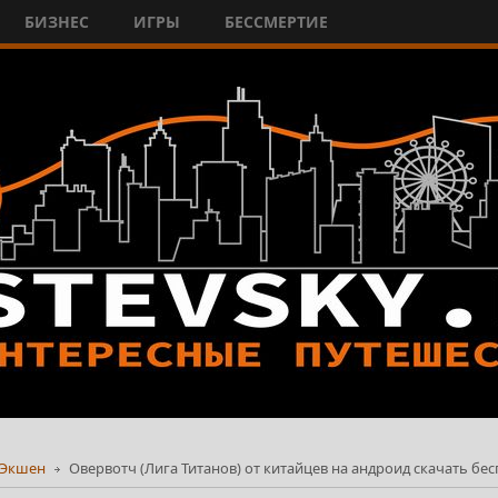
БИЗНЕС
ИГРЫ
БЕССМЕРТИЕ
Экшен
Овервотч (Лига Титанов) от китайцев на андроид скачать бе