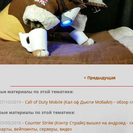
< Предыдущая
ые материалы по этой тематике:
07/10/2019
-
Call of Duty Mobile (Кал оф Дьюти Мобайл) – обзор
рые материалы по этой тематике:
25/05/2016
-
Counter Strike (Контр Страйк) вышел на андроид - с
карты, вейпоинты, серверы, видео