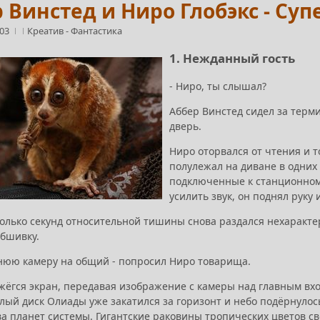
 Винстед и Ниро Глобэкс - Су
:03
Креатив
-
Фантастика
1. Нежданный гость
- Ниро, ты слышал?
Аббер Винстед сидел за терм
дверь.
Ниро оторвался от чтения и т
полулежал на диване в одних ш
подключенные к станционному
усилить звук, он поднял руку
олько секунд относительной тишины снова раздался нехарактер
бшивку.
нюю камеру на общий - попросил Ниро товарища.
ажёгся экран, передавая изображение с камеры над главным вх
елый диск Олиады уже закатился за горизонт и небо подёрнуло
а планет системы. Гигантские раковины тропических цветов св