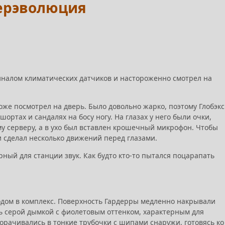
перэволюция
иналом климатических датчиков и настороженно смотрел на
оже посмотрел на дверь. Было довольно жарко, поэтому Глобэкс
ортах и сандалях на босу ногу. На глазах у него были очки,
 серверу, а в ухо был вставлен крошечный микрофон. Чтобы
 и сделал несколько движений перед глазами.
ный для станции звук. Как будто кто-то пытался поцарапать
одом в комплекс. Поверхность Гардерры медленно накрывали
сь серой дымкой с фиолетовым оттенком, характерным для
орачивались в тонкие трубочки с шипами снаружи, готовясь ко