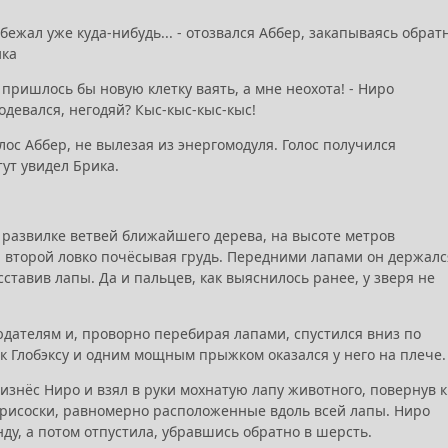
сбежал уже куда-нибудь... - отозвался Аббер, закапываясь обрат
ика
пришлось бы новую клетку ваять, а мне неохота! - Ниро
одевался, негодяй? Кыс-кыс-кыс-кыс!
олос Аббер, не вылезая из энергомодуля. Голос получился
ут увидел Брика.
в развилке ветвей ближайшего дерева, на высоте метров
а второй ловко почёсывая грудь. Передними лапами он держалс
сставив лапы. Да и пальцев, как выяснилось ранее, у зверя не
дателям и, проворно перебирая лапами, спустился вниз по
 к Глобэксу и одним мощным прыжком оказался у него на плече.
роизнёс Ниро и взял в руки мохнатую лапу животного, повернув к
присоски, равномерно расположенные вдоль всей лапы. Ниро
нду, а потом отпустила, убравшись обратно в шерсть.