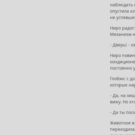
наблюдать н
опустила кл
не успевше
Ниро радос
Механизм на
- Дверь! - 
Ниро повино
кондиционе
постоянно 
Глобэкс с д
которые на
- Да, на хи
вижу. Но эт
- Да ты пос
Животное в 
переходила