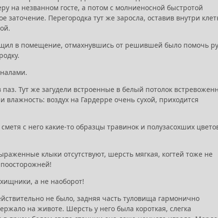
еру на незванном госте, а потом с молниеносной быстротой
е заточение. Перегородка тут же заросла, оставив внутри клет
вой.
тащил в помещение, отмахнувшись от решившей было помочь ру
родку.
иналами.
в паз. Тут же загудели встроенные в белый потолок встревожен
влажность: воздух на Гардерре очень сухой, приходится
 сметя с него какие-то образцы травинок и полузасохших цвето
выраженные клыки отсутствуют, шерсть мягкая, когтей тоже не
ь поосторожней!
 хищники, а не наоборот!
действительно не было, задняя часть туловища гармонично
ржало на животе. Шерсть у него была короткая, слегка