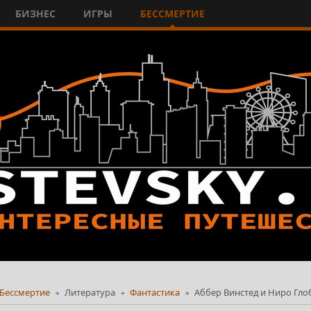
БИЗНЕС
ИГРЫ
БЕССМЕРТИЕ
Бессмертие
Литература
Фантастика
Аббер Винстед и Ниро Гло