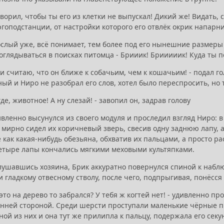
говорил, чтобы ты его из клетки не выпускал! Дикий же! Видать, 
гоподстанции, от настройки которого его отвлёк окрик напарн
ослый уже, всё понимает, тем более под его нынешние размеры 
глядываться в поисках питомца - Брииик! Брииииик! Куда ты п
аки считаю, что он ближе к собачьим, чем к кошачьим! - подал г
й и Ниро не разобрал его слов, хотел было переспросить, но т
 где, животное! А ну слезай! - завопил он, задрав голову
вленно высунулся из своего модуля и проследил взгляд Ниро: 
 мирно сидел их коричневый зверь, свесив одну заднюю лапу, 
е как какая-нибудь обезьяна, обхватив их пальцами, а просто ра
четыре лапы кончались мягкими меховыми культяпками.
лушавшись хозяина, Брик аккуратно повернулся спиной к наблю
 гладкому отвесному стволу, после чего, подпрыгивая, понёсся
 это на дерево то забрался? У тебя ж когтей нет! - удивленно п
енней стороной. Среди шерсти проступали маленькие чёрные 
ной из них и она тут же прилипла к пальцу, подержала его секу