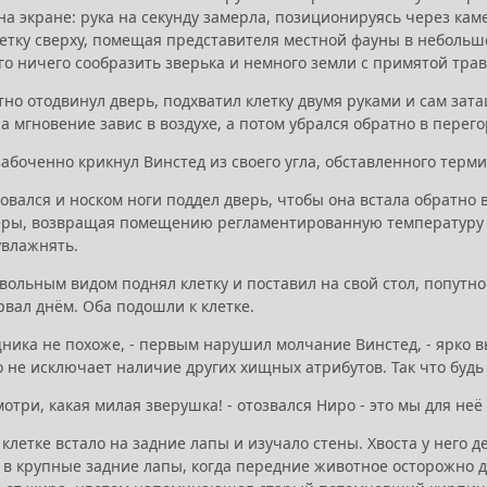
а экране: рука на секунду замерла, позиционируясь через кам
етку сверху, помещая представителя местной фауны в небольшо
го ничего сообразить зверька и немного земли с примятой тра
тно отодвинул дверь, подхватил клетку двумя руками и сам за
 мгновение завис в воздухе, а потом убрался обратно в перего
озабоченно крикнул Винстед из своего угла, обставленного терм
вался и носком ноги поддел дверь, чтобы она встала обратно 
ры, возвращая помещению регламентированную температуру и 
увлажнять.
овольным видом поднял клетку и поставил на свой стол, попутно
рвал днём. Оба подошли к клетке.
щника не похоже, - первым нарушил молчание Винстед, - ярко 
о не исключает наличие других хищных атрибутов. Так что буд
мотри, какая милая зверушка! - отозвался Ниро - это мы для неё
клетке встало на задние лапы и изучало стены. Хвоста у него 
 в крупные задние лапы, когда передние животное осторожно де