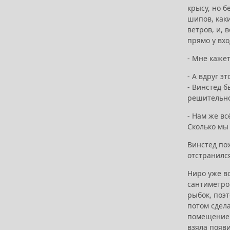
крысу, но б
шипов, каки
ветров, и, 
прямо у вхо
- Мне кажет
- А вдруг 
- Винстед 
решительно
- Нам же вс
Сколько мы 
Винстед по
отстранилс
Ниро уже в
сантиметров
рыбок, поэ
потом сдел
помещение 
взяла появ