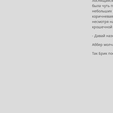
лоснящаяся
была чуть п
небольших 
коричневая 
несмотря на
крошечной 
- Давай наз
Аббер молч
Так Брик п