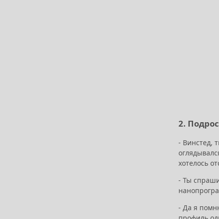
2. Подро
- Винстед, 
оглядывалс
хотелось от
- Ты спраши
нанопрогра
- Да я помн
профиль од