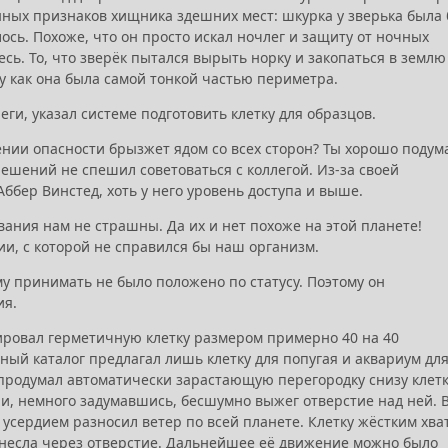
енных признаков хищника здешних мест: шкурка у зверька была 
ось. Похоже, что он просто искал ночлег и защиту от ночных
есь. То, что зверёк пытался вырыть норку и закопаться в землю
му как она была самой тонкой частью периметра.
еги, указал системе подготовить клетку для образцов.
ении опасности брызжет ядом со всех сторон? Ты хорошо подум
ешений не спешил советоваться с коллегой. Из-за своей
бер Винстед, хоть у него уровень доступа и выше.
евания нам не страшны. Да их и нет похоже на этой планете!
ии, с которой не справился бы наш организм.
у принимать не было положено по статусу. Поэтому он
ия.
ировал герметичную клетку размером примерно 40 на 40
ный каталог предлагал лишь клетку для попугая и аквариум дл
 продумал автоматически зарастающую перегородку снизу клет
 и, немного задумавшись, бесшумно выжег отверстие над ней. 
усердием разносил ветер по всей планете. Клетку жёстким хва
онесла через отверстие. Дальнейшее её движение можно было