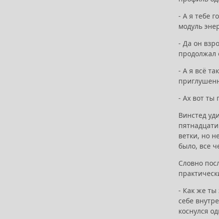
- А я тебе 
модуль энер
- Да он взр
продолжал о
- А я всё т
приглушенны
- Ах вот ты
Винстед уди
пятнадцати
ветки, но н
было, все 
Словно пос
практически
- Как же ты
себе внутр
коснулся од