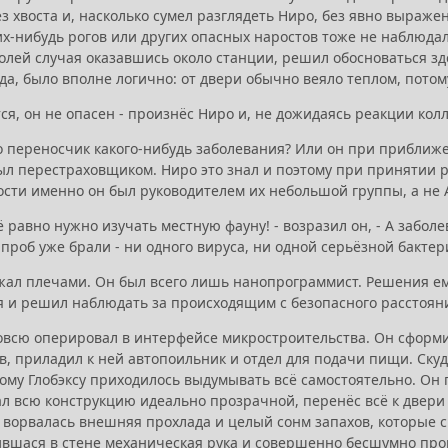
ез хвоста и, насколько сумел разглядеть Ниро, без явно выраж
х-нибудь рогов или других опасных наростов тоже не наблюдал
волей случая оказавшись около станции, решил обосноваться зд
да, было вполне логично: от двери обычно веяло теплом, пото
ся, он не опасен - произнёс Ниро и, не дожидаясь реакции колл
это переносчик какого-нибудь заболевания? Или он при приближ
был перестраховщиком. Ниро это знал и поэтому при принятии р
сти именно он был руководителем их небольшой группы, а не Аб
ё равно нужно изучать местную фауну! - возразил он, - А забол
проб уже брали - ни одного вируса, ни одной серьёзной бактер
жал плечами. Он был всего лишь нанопрограммист. Решения ем
я и решил наблюдать за происходящим с безопасного расстоян
овсю оперировал в интерфейсе микростроительства. Он сформ
, приладил к ней автопоильник и отдел для подачи пищи. Скуд
тому Глобэксу приходилось выдумывать всё самостоятельно. Он
ал всю конструкцию идеально прозрачной, перенёс всё к двери
ворвалась внешняя прохлада и целый сонм запахов, которые с 
ившася в стене механическая рука и совершенно бесшумно пр