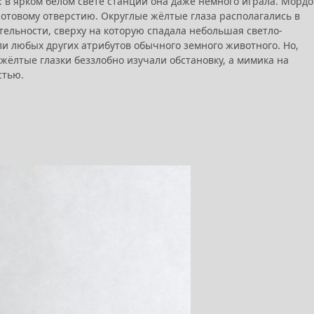
в ярком белом свете станции она даже немного играла. Мордо
 ротовому отверстию. Округлые жёлтые глаза располагались в
ельности, сверху на которую спадала небольшая светло-
ли любых других атрибутов обычного земного животного. Но,
жёлтые глазки беззлобно изучали обстановку, а мимика на
стью.