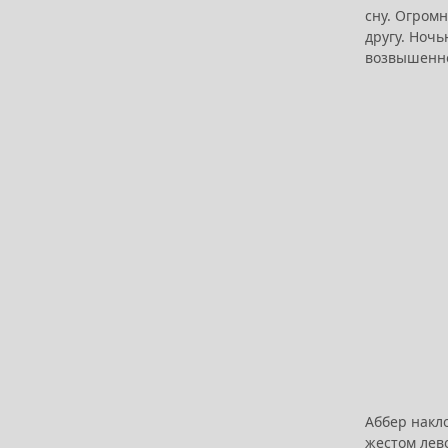
сну. Огром
другу. Ночь
возвышенно
Аббер накл
жестом лев