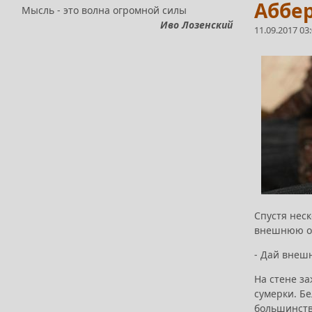
Аббер
Мысль - это волна огромной силы
Иво Лозенский
11.09.2017 03
Спустя неск
внешнюю о
- Дай внеш
На стене з
сумерки. Б
большинств