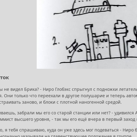
сток
ты не видел Брика? - Ниро Глобэкс спрыгнул с подножки летат
я. Они только что переехали в другое полушарие и теперь авт
страивать заново, и блоки с плотной наногенной средой.
ваешь, забрали мы его со старой станции или нет? - удивился
ммист высшего уровня, - так мы его ещё вчера в первый заход
ю, я тебя спрашиваю, куда он уже здесь мог подеваться - Ниро
нозначно указывали на главенствующее положение в группе.