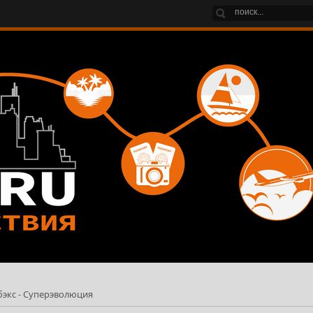
бэкс - Суперэволюция