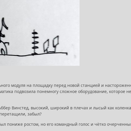
ельного модуля на площадку перед новой станцией и насторожен
оматика подвозила понемногу сложное оборудование, которое н
 Аббер Винстед, высокий, широкий в плечах и лысый как коленк
 перетащили, забыл?
 был пониже ростом, но его командный голос и чётко очерченны