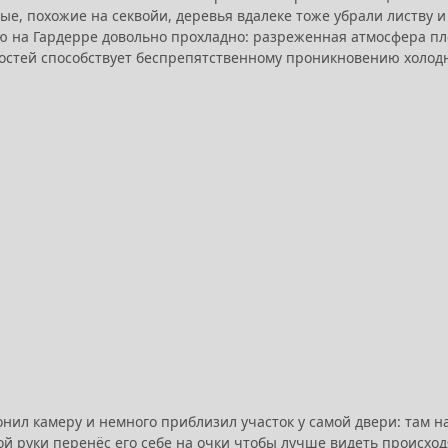
ные, похожие на секвойи, деревья вдалеке тоже убрали листв
ю на Гардерре довольно прохладно: разреженная атмосфера пло
стей способствует беспрепятственному проникновению холодн
онил камеру и немного приблизил участок у самой двери: там н
ой руки перенёс его себе на очки чтобы лучше видеть происхо