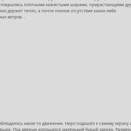
у и покрылись плотными кожистыми шарами, прирастающими дру
хо держит тепло, а почти полное отсутствие каких-либо
ых ветров. .
аблюдалось какое-то движение. Ниро подошёл к самому экрану 
дящее. Под дверью копошился маленький бурый зверёк. Размер