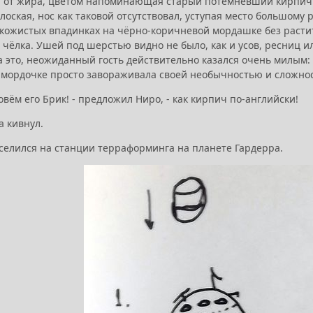
 от жира, цветом напоминающая старый потемневший кирпич: 
лоская, нос как таковой отсутствовал, уступая место большому
кожистых впадинках на чёрно-коричневой мордашке без растит
чёлка. Ушей под шерстью видно не было, как и усов, ресниц и
 это, неожиданный гость действительно казался очень милым: 
мордочке просто завораживала своей необычностью и сложно
овём его Брик! - предложил Ниро, - как кирпич по-английски!
а кивнул.
оселился на станции терраформинга на планете Гардерра.