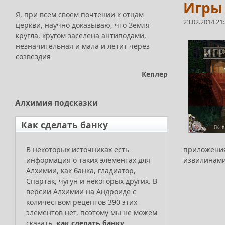
Игры 
Я, при всем своем почтении к отцам
23.02.2014 21
церкви, научно доказываю, что Земля
кругла, кругом заселена антиподами,
незначительная и мала и летит через
созвездия
Кеплер
Алхимия
подсказки
Как сделать банку
приложения
В некоторых источниках есть
извилинами
информация о таких элементах для
Алхимии, как банка, гладиатор,
Спартак, чугун и некоторых других. В
версии Алхимии на Андроиде с
количеством рецептов 390 этих
элементов нет, поэтому мы не можем
сказать,
как сделать банку
.