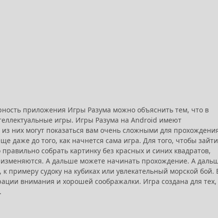
рность приложения Игры Разума можно объяснить тем, что в
еллектуальные игры. Игры Разума на Android имеют
 из них могут показаться вам очень сложными для прохождения
е даже до того, как начнется сама игра. Для того, чтобы зайти
 правильно собрать картинку без красных и синих квадратов,
и изменяются. А дальше можете начинать прохождение. А даль
 к примеру судоку на кубиках или увлекательный морской бой. 
рации внимания и хорошей соображалки. Игра создана для тех,
.