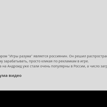
ором "Игры разума" является россиянин. Он решил распростран
у зарабатывать, просто кликая по рекламкам в игре.
 на Андроид уже стали очень популярны в России, а число заг
ума видео