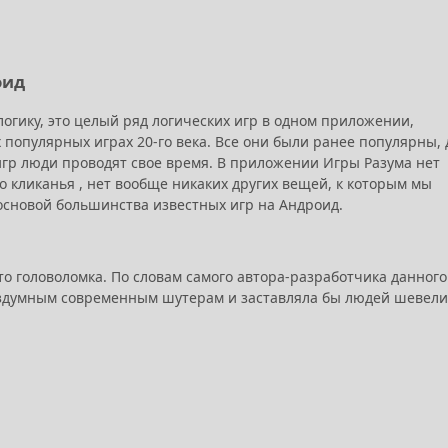
оид
 логику, это целый ряд логических игр в одном приложении,
популярных играх 20-го века. Все они были ранее популярны, 
 игр люди проводят свое время. В приложении Игры Разума нет
о кликанья , нет вообще никаких других вещей, к которым мы
основой большинства известных игр на Андроид.
то головоломка. По словам самого автора-разработчика данного
бездумным современным шутерам и заставляла бы людей шевели