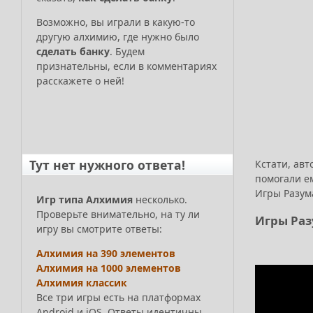
Возможно, вы играли в какую-то
другую алхимию, где нужно было
сделать банку
. Будем
признательны, если в комментариях
расскажете о ней!
Тут нет нужного ответа!
Кстати, авт
помогали ем
Игры Разума
Игр типа Алхимия
несколько.
Проверьте внимательно, на ту ли
Игры Раз
игру вы смотрите ответы:
Алхимия на 390 элементов
Алхимия на 1000 элементов
Алхимия классик
Все три игры есть на платформах
Android и iOS. Ответы идентичны.