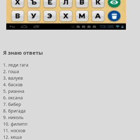
Я знаю ответы
1. леди гага
2. гоша
3. валуев
4. басков
5. рианна
6. оксана
7. бибер
8. бригада
9. николь
10. филипп
11. носков
12. кеша