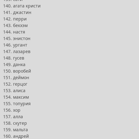
140. агата кристи
141. джастин
142. перри
143. бекхэм
144. настя
145. энистон
146. ургант
147. лазарев
148. гусев
149. данка
150. воробей
151. деймон
152. герцог
153. алиса
154. максим
155. топурия
156. хор
157. алла
158. скутер
159. мальта
160. андрей