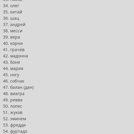
34. олег
35. китай
36. шац
37. андрей
38. месси
39. вера
40. корни
41. грачёв
42. мадонна
43. боня
44. мария
45. ногу
46. собчак
47. балан (дан)
48. виагра
49. ревва
50. лопес
51. жуков
52. эминем
53. фредди
54. фуртадо