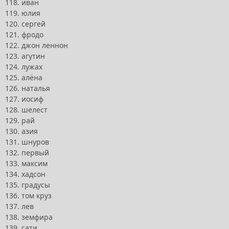
118. иван
119. юлия
120. сергей
121. фродо
122. джон леннон
123. агутин
124. лужах
125. алёна
126. наталья
127. иосиф
128. шелест
129. рай
130. азия
131. шнуров
132. первый
133. максим
134. хадсон
135. градусы
136. том круз
137. лев
138. земфира
139. сати