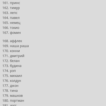
161. принс
162. тимур
163. лепс
164. павел
165. немец
166. токио
167. фомин
168. аффлек
169. наша раша
170. конни
171. дмитрий
172. белан
173. будина
174. рэп
175. михаил
176. колдун
177. джон
178. тина
179. машков
180. портман
181. догг