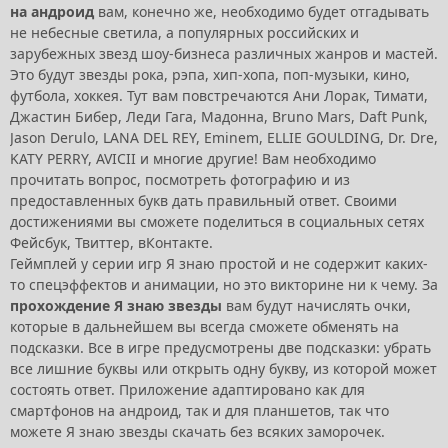
на андроид
вам, конечно же, необходимо будет отгадывать
не небесные светила, а популярных российских и
зарубежных звезд шоу-бизнеса различных жанров и мастей.
Это будут звезды рока, рэпа, хип-хопа, поп-музыки, кино,
футбола, хоккея. Тут вам повстречаются Ани Лорак, Тимати,
Джастин Бибер, Леди Гага, Мадонна, Bruno Mars, Daft Punk,
Jason Derulo, LANA DEL REY, Eminem, ELLIE GOULDING, Dr. Dre,
KATY PERRY, AVICII и многие другие! Вам необходимо
прочитать вопрос, посмотреть фотографию и из
предоставленных букв дать правильный ответ. Своими
достижениями вы сможете поделиться в социальных сетях
Фейсбук, Твиттер, вКонтакте.
Геймплей у серии игр Я знаю простой и не содержит каких-
то спецэффектов и анимации, но это викторине ни к чему. За
прохождение Я знаю звезды
вам будут начислять очки,
которые в дальнейшем вы всегда сможете обменять на
подсказки. Все в игре предусмотрены две подсказки: убрать
все лишние буквы или открыть одну букву, из которой может
состоять ответ. Приложение адаптировано как для
смартфонов на андроид, так и для планшетов, так что
можете Я знаю звезды скачать без всяких заморочек.