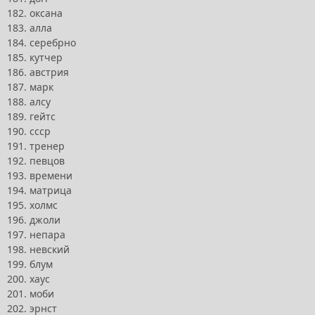
182. оксана
183. алла
184. серебрно
185. кутчер
186. австрия
187. марк
188. алсу
189. гейтс
190. ссср
191. тренер
192. певцов
193. времени
194. матрица
195. холмс
196. джоли
197. непара
198. невский
199. блум
200. хаус
201. моби
202. эрнст