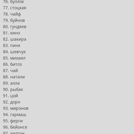
76. буллок
77. стоцкая
78. чайф
79. буйнов
80. гундяев
81. кино
82. шакира
83. пинк
84. шевчук
85. михаил
86. битлз
87. чай
88. натали
89. алла
90. рыбак
91. цой
92. дорн
93. миронов
94. гармаш
95. ферги
96. бейонсе
97. хилтон