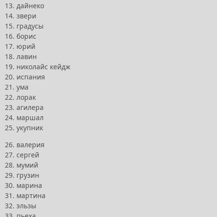
13. дайнеко
14. звери
15. градусы
16. борис
17. юрий
18. лавин
19. николайс кейдж
20. испания
21. ума
22. лорак
23. агилера
24. маршал
25. укупник
26. валерия
27. сергей
28. мумий
29. грузин
30. марина
31. мартина
32. эльзы
33. пьеха