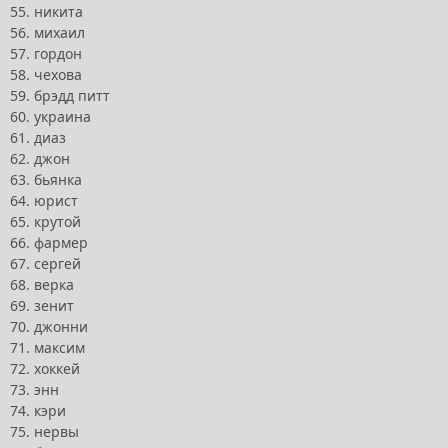
55. никита
56. михаил
57. гордон
58. чехова
59. брэдд питт
60. украина
61. диаз
62. джон
63. бьянка
64. юрист
65. крутой
66. фармер
67. сергей
68. верка
69. зенит
70. джонни
71. максим
72. хоккей
73. энн
74. кэри
75. нервы