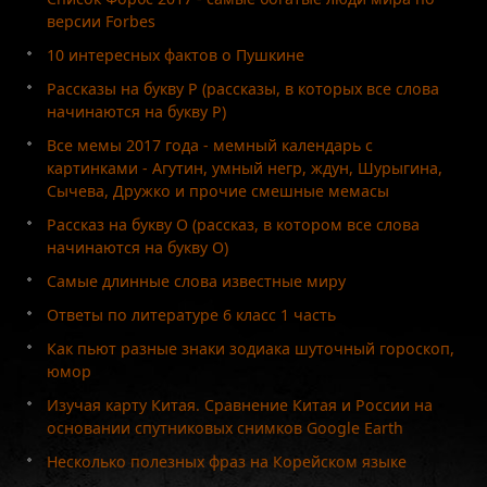
версии Forbes
10 интересных фактов о Пушкине
Рассказы на букву Р (рассказы, в которых все слова
начинаются на букву Р)
Все мемы 2017 года - мемный календарь с
картинками - Агутин, умный негр, ждун, Шурыгина,
Сычева, Дружко и прочие смешные мемасы
Рассказ на букву О (рассказ, в котором все слова
начинаются на букву О)
Самые длинные слова известные миру
Ответы по литературе 6 класс 1 часть
Как пьют разные знаки зодиака шуточный гороскоп,
юмор
Изучая карту Китая. Сравнение Китая и России на
основании спутниковых снимков Google Earth
Несколько полезных фраз на Корейском языке