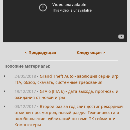
< Предыдущая
Следующая >
Похожие материалы:
24/05/2018
-
Grand Theft Auto - эволюция серии игр
ГТА, обзор, скачать, системные требования
19/12/2017
-
GTA 6 (ГТА 6) - дата выхода, прогнозы и
ожидания от новой игры
03/12/2017
-
Второй раз за год сайт достиг рекордной
отметки просмотров, новый раздел Техноновости и
возобновление публикаций по теме ПК гейминг и
Компьютеры