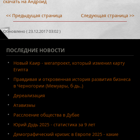
скачать на Андроид
<< Предыдущая страница
Следующая страница >>
Обновлено ( 23.12.2017 03:02 )
ПОСЛЕДНИЕ
НОВОСТИ
Новый Каир - мегапроект, который изменил карту
Египта
Правдивая и откровенная история развития бизнеса
в Черногории (Мемуары, б-дь..)
Дереализация
Атавизмы
Расслоение общества в Дубае
Юрий Дудь 2025 - статистика за 9 лет
Демографический кризис в Европе 2025 - какие