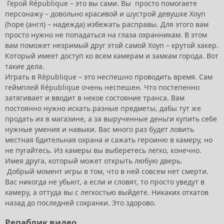
Герой République – это вы сами. Вы просто помогаете
персонажу – довольно красивой и шустрой девушке Хоуп
(hope (англ) – надежда) избежать расправы. Для этого вам
просто нужно не попадаться на глаза охранникам. В этом
вам поможет незримый друг этой самой Хоуп – крутой хакер.
Который имеет доступ ко всем камерам и замкам города. Вот
такие дела.
Играть в République – это неспешно проводить время. Сам
геймплей République очень неспешен. Что постепенно
затягивает и вводит в некое состояние транса. Вам
постоянно нужно искать разные предметы, дабы тут же
продать их в магазине, а за вырученные деньги купить себе
нужные умения и навыки. Вас много раз будет ловить
местная бдительная охрана и сажать героиню в камеру, но
не пугайтесь. Из камеры вы выберетесь легко, конечно.
Имея друга, который может открыть любую дверь.
Добрый момент игры в том, что в ней совсем нет смерти.
Вас никогда не убьют, а если и словят, то просто уведут в
камеру, а оттуда вы с легкостью выйдете. Никаких откатов
назад до последней сохранки. Это здорово.
Репаблик видео