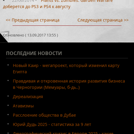
22/06/2014
-
Plants vs. Zombies: Garden Warfare
доберется до PS3 и PS4 к августу
<< Предыдущая страница
Следующая страница >>
Обновлено ( 13.09.2017 13:55 )
ПОСЛЕДНИЕ
НОВОСТИ
Новый Каир - мегапроект, который изменил карту
Египта
Правдивая и откровенная история развития бизнеса
в Черногории (Мемуары, б-дь..)
Дереализация
Атавизмы
Расслоение общества в Дубае
Юрий Дудь 2025 - статистика за 9 лет
Демографический кризис в Европе 2025 - какие