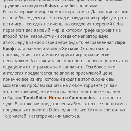
трудились спецы из
Eidos
стали бесспорными
бестселлерами в мире компьютерных игр. Да, многие из них
вышли более десяти лет назад и, глядя на их графику играть
в эти игры сегодня не очень, но каждое из творений Eidos
переносит вас в новый мир, в котором графика уходит на
второй план. Разработчики создают неповторимую
атмосферу в каждой своей игре будь то несравненная
Лара
Крофт
или наемный убийца
Хитман
. Оторваться от
прохождения этих и многих других игр практически
невозможно. А сегодня за возможность заново пережить эти
ощущения от игры можно и заплатить. Тем более, что
антология предлагается по вполне приемлемой цене.
Конечно все из игр, который входят в этот сборник вы
можете без проблем скачать на любом торренте ( я вам
этого не говорил), но иметь полное, я повторяю – полное
собрание
Tomb Rider
,
Hitman
и
Commandos
– это просто
чудо. В антологии представлены абсолютно все части самых
популярных проектов Eidos, один только Хитман состоит из
16(!) частей. Категорический мастхев.