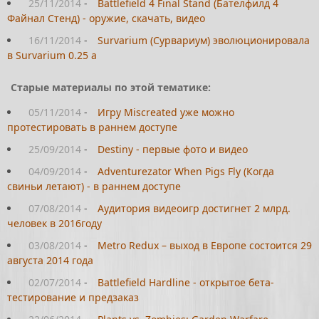
25/11/2014
-
Battlefield 4 Final Stand (Бателфилд 4
Файнал Стенд) - оружие, скачать, видео
16/11/2014
-
Survarium (Сурвариум) эволюционировала
в Survarium 0.25 а
Старые материалы по этой тематике:
05/11/2014
-
Игру Miscreated уже можно
протестировать в раннем доступе
25/09/2014
-
Destiny - первые фото и видео
04/09/2014
-
Adventurezator When Pigs Fly (Когда
свиньи летают) - в раннем доступе
07/08/2014
-
Аудитория видеоигр достигнет 2 млрд.
человек в 2016году
03/08/2014
-
Metro Redux – выход в Европе состоится 29
августа 2014 года
02/07/2014
-
Battlefield Hardline - открытое бета-
тестирование и предзаказ