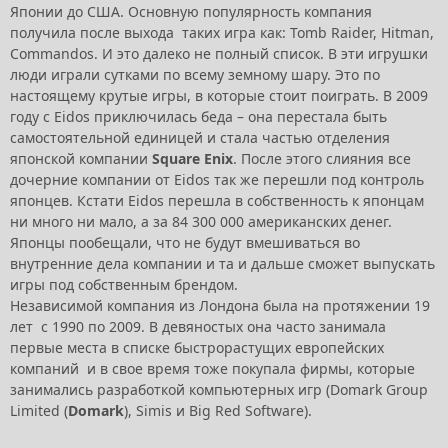
Японии до США. Основную популярность компания
получила после выхода таких игра как: Tomb Raider, Hitman,
Commandos. И это далеко не полный список. В эти игрушки
люди играли сутками по всему земному шару. Это по
настоящему крутые игры, в которые стоит поиграть. В 2009
году с Eidos приключилась беда – она перестала быть
самостоятельной единицей и стала частью отделения
японской компании
Square Enix
. После этого слияния все
дочерние компании от Eidos так же перешли под контроль
японцев. Кстати Eidos перешла в собственность к японцам
ни много ни мало, а за 84 300 000 американских денег.
Японцы пообещали, что не будут вмешиваться во
внутренние дела компании и та и дальше сможет выпускать
игры под собственным брендом.
Независимой компания из Лондона была на протяжении 19
лет с 1990 по 2009. В девяностых она часто занимала
первые места в списке быстрорастущих европейских
компаний и в свое время тоже покупала фирмы, которые
занимались разработкой компьютерных игр (Domark Group
Limited (
Domark
), Simis и Big Red Software).