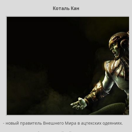
Коталь Кан
- новый правитель Внешнего Мира в ацтекских одеяниях.