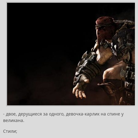
- двое, дерущиеся за одного, девочка-карлик на спине у
великана.
Стили;