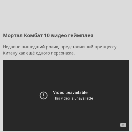
Мортал Комбат 10 видео геймплея
Недавно вышедший ролик, представивший принцессу
Китану как ещё одного персонажа.