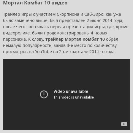
Мортал Комбат 10 видео
Трейлер игры с участием Скорпиона и Саб-Зиро, как уже
было замечено выше, был представлен 2 июня 2014 года,
после чего состоялась первая презентация игры, где, кроме
видеоролика, были продемонстрированы 4 новых
персонажа. К слову,
трейлер Мортал Комбат 10
обрёл
немалую популярность, заняв 3-е место по количеству
просмотров на YouTube во 2-ом квартале 2014-го года.