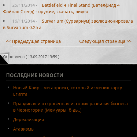
25/11/2014
-
Battlefield 4 Final Stand (Бателфилд 4
Файнал Стенд) - оружие, скачать, видео
16/11/2014
-
Survarium (Сурвариум) эволюционировала
в Survarium 0.25 а
<< Предыдущая страница
Следующая страница >>
Обновлено ( 13.09.2017 13:59 )
ПОСЛЕДНИЕ
НОВОСТИ
Новый Каир - мегапроект, который изменил карту
Египта
Правдивая и откровенная история развития бизнеса
в Черногории (Мемуары, б-дь..)
Дереализация
Атавизмы