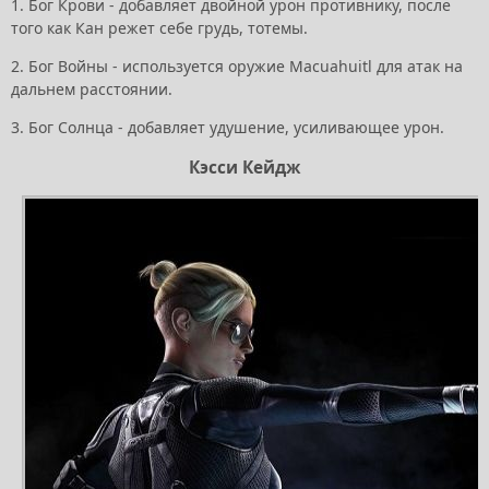
1. Бог Крови - добавляет двойной урон противнику, после
того как Кан режет себе грудь, тотемы.
2. Бог Войны - используется оружие Macuahuitl для атак на
дальнем расстоянии.
3. Бог Солнца - добавляет удушение, усиливающее урон.
Кэсси Кейдж