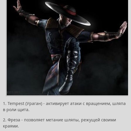
1. Tempest (Ураган) - активирует атаки с вращением, шляпа
в роли щита.
2. Фреза - позволяет метание шляпы, режущей своими
краями.