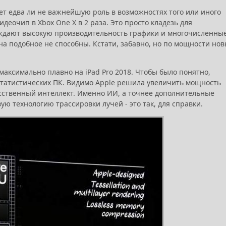
ает едва ли не важнейшую роль в возможностях того или иного
деочип в Xbox One X в 2 раза. Это просто кладезь для
рждают высокую производительность графики и многочисленны
а подобное не способны. Кстати, забавно, но по мощности но
максимально плавно на iPad Pro 2018. Чтобы было понятно,
естатистических ПК. Видимо Apple решила увеличить мощность
кусственный интеллект. Именно ИИ, а точнее дополнительные
 технологию трассировки лучей - это так, для справки.