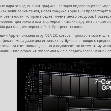
е ядра это одно, а вот графика - сегодня видеопроцессор игр
 Как заявила компания, новая графика Apple GPU превосходит ви
й реальности, которая поедает очень много ресурсов. Подтве
нерных программ и платформеров - никакие другие планшеты н
1000 раз мощнее первого iPad. Прогресс на лицо.
ции Apple показала игру NBA 2K, которая просто летала и шла 
рафика тяжела даже для игровых ноутбуков, не говоря о средн
только за счет новых ядер, но и подключив ко всему этому ис
машинного обучения позволили Nvidia создать совершенно новую