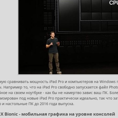
мую сравнивать мощность iPad Pro и компьютеров на Windows г
. Например то, что на iPad Pro свободно запускается файл Phot
ное на своем ноутбуке - как бы не намертво завис ваш ПК. Бо
изирован под новые iPad Pro практически идеально, так что з
о и настольные ПК до 2016 года выпуска.
2X Bionic - мобильная графика на уровне консолей