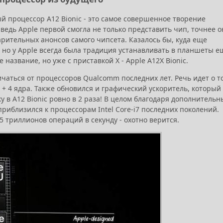
ый процессор A12 Bionic - это самое совершенное творение
едь Apple первой смогла не только представить чип, точнее о
рительных анонсов самого чипсета. Казалось бы, куда еще
 но у Apple всегда была традиция устанавливать в планшеты е
азвание, но уже с приставкой X - Apple A12X Bionic.
ичаться от процессоров Qualcomm последних лет. Речь идет о т
 + 4 ядра. Также обновился и графический ускоритель, который
 в A12 Bionic ровно в 2 раза! В целом благодаря дополнитель
риблизился к процессорам Intel Core-i7 последних поколений.
5 триллионов операций в секунду - охотно верится.