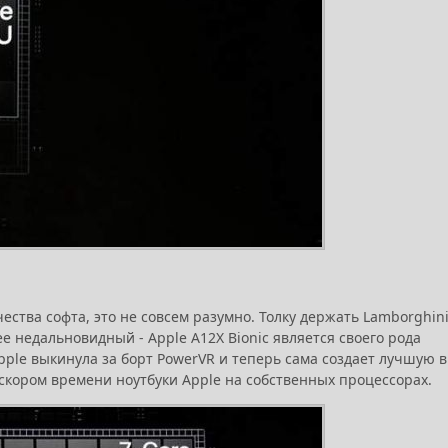
ства софта, это не совсем разумно. Толку держать Lamborghini
е недальновидный - Apple A12X Bionic является своего рода
pple выкинула за борт PowerVR и теперь сама создает лучшую в
в скором времени ноутбуки Apple на собственных процессорах.