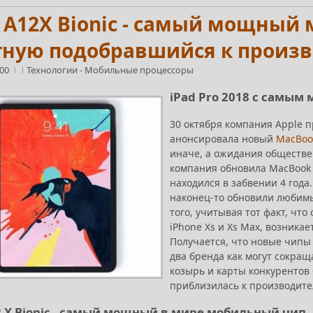
 A12X Bionic - самый мощный
ную подобравшийся к производ
:00
Технологии
-
Мобильные процессоры
iPad Pro 2018 с самы
30 октября компания Apple 
анонсировала новый
MacBook 
иначе, а ожидания обществен
компания обновила MacBook A
находился в забвении 4 года
наконец-то обновили любимые
того, учитывая тот факт, чт
iPhone Xs и Xs Max, возника
Получается, что новые чипы 
два бренда как могут сокращ
козырь и карты конкурентов
приблизилась к производител
2 X Bionic - самый мощный в мире мобильный чип,