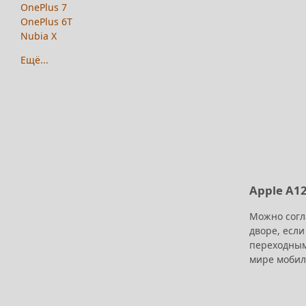
OnePlus 7
OnePlus 6T
Nubia X
Ещё...
Apple A12
Можно согла
дворе, если
переходным 
мире мобиль