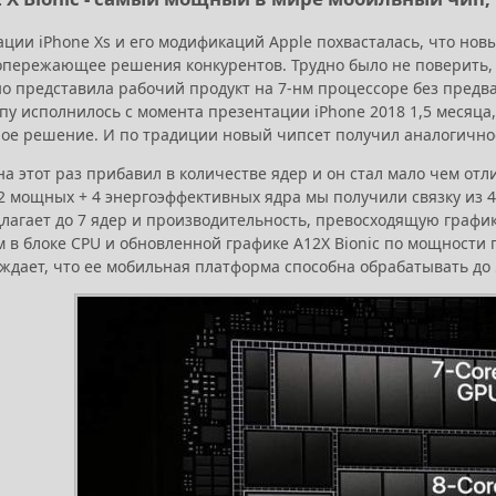
ции iPhone Xs и его модификаций Apple похвасталась, что нов
опережающее решения конкурентов. Трудно было не поверить, в
о представила рабочий продукт на 7-нм процессоре без предва
пу исполнилось с момента презентации iPhone 2018 1,5 месяца,
е решение. И по традиции новый чипсет получил аналогичное н
а этот раз прибавил в количестве ядер и он стал мало чем отл
2 мощных + 4 энергоэффективных ядра мы получили связку из 4
агает до 7 ядер и производительность, превосходящую графику
 в блоке CPU и обновленной графике A12X Bionic по мощности п
ждает, что ее мобильная платформа способна обрабатывать до 