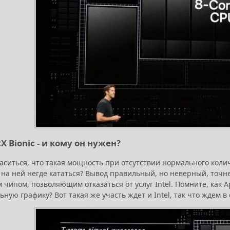
X Bionic - и кому он нужен?
ситься, что такая мощность при отсутствии нормального количе
 на ней негде кататься? Вывод правильный, но неверный, точне
чипом, позволяющим отказаться от услуг Intel. Помните, как A
ную графику? Вот такая же участь ждет и Intel, так что ждем 