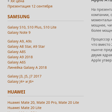
+
XR цена
Презентация 12 сентября
На презента
компании, 
SAMSUNG
моментальн
мощнее, чи
Galaxy S10, S10 Plus, S10 Lite
более мощно
Galaxy Note 9
Процессор н
Galaxy A9, A9s
что вместо 
Galaxy A8 Star, A9 Star
нынче предл
Galaxy A8S
двумя ядрам
Galaxy A9 2018
Apple утвер
Galaxy A6S
Линейка Galaxy A 2018
Galaxy J3, J5, J7 2017
Galaxy J4+ и J6+
HUAWEI
Huawei Mate 20, Mate 20 Pro, Mate 20 Lite
Huawei Mate 20 Lite