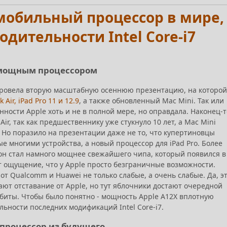
 мобильный процессор в мире,
ительности Intel Core-i7
м мощным процессором
провела вторую масштабную осеннюю презентацию, на которой
Air, iPad Pro 11 и 12.9
, а также обновленный Mac Mini. Так или
ности Apple хоть и не в полной мере, но оправдала. Наконец-т
ir, так как предшественнику уже стукнуло 10 лет, а Mac Mini
. Но поразило на презентации даже не то, что купертиновцы
 многими устройства, а новый процессор для iPad Pro. Более
о он стал намного мощнее свежайшего чипа, который появился в
ет ощущение, что у Apple просто безграничные возможности.
от Qualcomm и Huawei не только слабые, а очень слабые. Да, э
ают отставание от Apple, но тут яблочники достают очередной
 биты. Чтобы было понятно - мощность Apple A12X вплотную
ьности последних модификаций Intel Core-i7.
 процессор из будущего