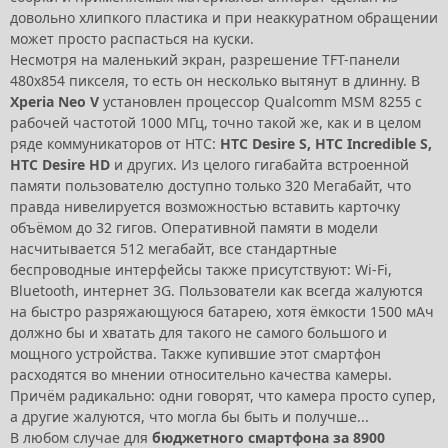
довольно хлипкого пластика и при неаккуратном обращении
может просто распасться на куски.
Несмотря на маленький экран, разрешение TFT-панели
480x854 пикселя, то есть он несколько вытянут в длинну. В
Xperia Neo V
установлен процессор Qualcomm MSM 8255 с
рабочей частотой 1000 МГц, точно такой же, как и в целом
ряде коммуникаторов от HTC:
HTC Desire S, HTC Incredible S,
HTC Desire HD
и других. Из целого гигабайта встроенной
памяти пользователю доступно только 320 Мегабайт, что
правда нивелируется возможностью вставить карточку
объёмом до 32 гигов. Оперативной памяти в модели
насчитывается 512 мегабайт, все стандартные
беспроводные интерфейсы также присутствуют: Wi-Fi,
Bluetooth, интернет 3G. Пользователи как всегда жалуются
на быстро разряжающуюся батарею, хотя ёмкости 1500 мАч
должно бы и хватать для такого не самого большого и
мощного устройства. Также купившие этот смартфон
расходятся во мнении относительно качества камеры.
Причём радикально: одни говорят, что камера просто супер,
а другие жалуются, что могла бы быть и получше...
В любом случае для
бюджетного смартфона за 8900