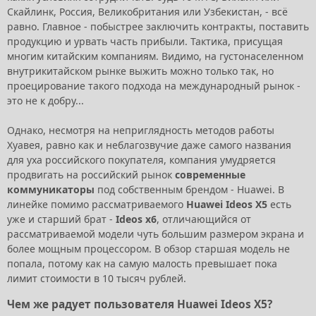
Скайлинк, Россия, Великобритания или Узбекистан, - всё
равно. Главное - побыстрее заключить контракты, поставить
продукцию и урвать часть прибыли. Тактика, присущая
многим китайским компаниям. Видимо, на густонаселенном
внутрикитайском рынке выжить можно только так, но
проецирование такого подхода на международный рынок -
это не к добру...
Однако, несмотря на неприглядность методов работы
Хуавея, равно как и неблагозвучие даже самого названия
для уха российского покупателя, компания умудряется
продвигать на российский рынок
современные
коммуникаторы
под собственным брендом - Huawei. В
линейке помимо рассматриваемого
Huawei Ideos X5
есть
уже и старший брат -
Ideos x6
, отличающийся от
рассматриваемой модели чуть большим размером экрана и
более мощным процессором. В обзор старшая модель не
попала, потому как на самую малость превышает пока
лимит стоимости в 10 тысяч рублей.
Чем же радует пользователя Huawei Ideos X5?