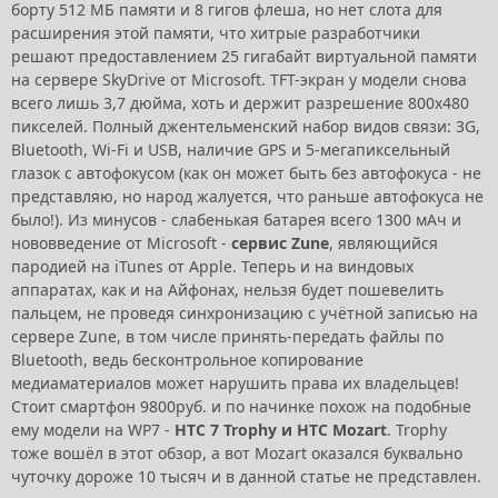
борту 512 МБ памяти и 8 гигов флеша, но нет слота для
расширения этой памяти, что хитрые разработчики
решают предоставлением 25 гигабайт виртуальной памяти
на сервере SkyDrive от Microsoft. TFT-экран у модели снова
всего лишь 3,7 дюйма, хоть и держит разрешение 800x480
пикселей. Полный джентельменский набор видов связи: 3G,
Bluetooth, Wi-Fi и USB, наличие GPS и 5-мегапиксельный
глазок с автофокусом (как он может быть без автофокуса - не
представляю, но народ жалуется, что раньше автофокуса не
было!). Из минусов - слабенькая батарея всего 1300 мАч и
нововведение от Microsoft -
сервис Zune
, являющийся
пародией на iTunes от Apple. Теперь и на виндовых
аппаратах, как и на Айфонах, нельзя будет пошевелить
пальцем, не проведя синхронизацию с учётной записью на
сервере Zune, в том числе принять-передать файлы по
Bluetooth, ведь бесконтрольное копирование
медиаматериалов может нарушить права их владельцев!
Стоит смартфон 9800руб. и по начинке похож на подобные
ему модели на WP7 -
HTC 7 Trophy и HTC Mozart
. Trophy
тоже вошёл в этот обзор, а вот Mozart оказался буквально
чуточку дороже 10 тысяч и в данной статье не представлен.