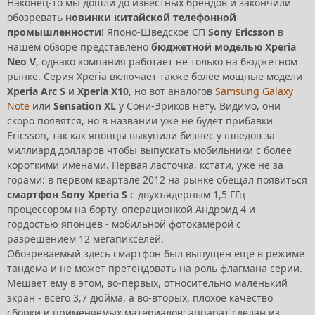
Наконец-то мы дошли до известных брендов и закончили
обозревать
новинки китайской телефонной
промышленности
! Японо-Шведское СП
Sony Ericsson
в
нашем обзоре представлено
бюджетной моделью Xperia
Neo V
, однако компания работает не только на бюджетном
рынке. Серия Xperia включает также более мощные модели
Xperia Arc S
и
Xperia X10
, но вот аналогов
Samsung Galaxy
Note
или
Sensation XL
у Сони-Эриков нету. Видимо, они
скоро появятся, но в названии уже не будет прибавки
Ericsson, так как японцы выкупили бизнес у шведов за
миллиард долларов чтобы выпускать мобильники с более
короткими именами. Первая ласточка, кстати, уже не за
горами: в первом квартале 2012 на рынке обещал появиться
смартфон Sony Xperia S
с двухъядерным 1,5 ГГц
процессором на борту, операционкой Андроид 4 и
гордостью японцев - мобильной фотокамерой с
разрешением 12 мегапикселей.
Обозреваемый здесь смартфон был выпущен ещё в режиме
тандема и не может претендовать на роль флагмана серии.
Мешает ему в этом, во-первых, относительно маленький
экран - всего 3,7 дюйма, а во-вторых, плохое качество
сборки и применяемых материалов: аппарат сделан из