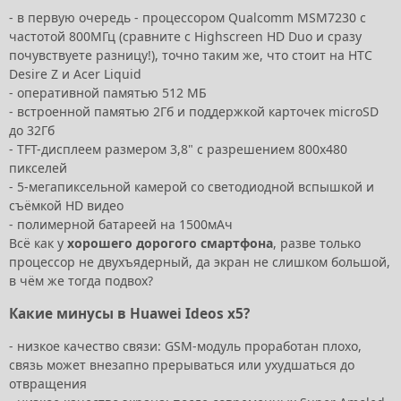
- в первую очередь - процессором Qualcomm MSM7230 с
частотой 800МГц (сравните с Highscreen HD Duo и сразу
почувствуете разницу!), точно таким же, что стоит на HTC
Desire Z и Acer Liquid
- оперативной памятью 512 МБ
- встроенной памятью 2Гб и поддержкой карточек microSD
до 32Гб
- TFT-дисплеем размером 3,8" с разрешением 800x480
пикселей
- 5-мегапиксельной камерой со светодиодной вспышкой и
съёмкой HD видео
- полимерной батареей на 1500мАч
Всё как у
хорошего дорогого смартфона
, разве только
процессор не двухъядерный, да экран не слишком большой,
в чём же тогда подвох?
Какие минусы в Huawei Ideos x5?
- низкое качество связи: GSM-модуль проработан плохо,
связь может внезапно прерываться или ухудшаться до
отвращения