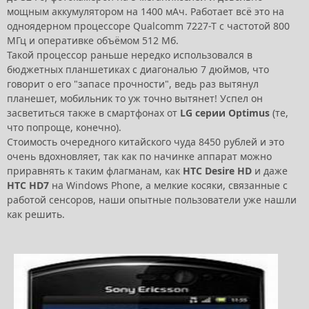
мощным аккумулятором на 1400 мАч. Работает всё это на
одноядерном процессоре Qualcomm 7227-T с частотой 800
МГц и оперативке объёмом 512 Мб.
Такой процессор раньше нередко использовался в
бюджетных планшетиках с диагональю 7 дюймов, что
говорит о его "запасе прочности", ведь раз вытянул
планешет, мобильник то уж точно вытянет! Успел он
засветиться также в смартфонах от
LG серии Optimus
(те,
что попроще, конечно).
Стоимость очередного китайского чуда 8450 рублей и это
очень вдохновляет, так как по начинке аппарат можно
приравнять к таким флагманам, как
HTC Desire HD
и даже
HTC HD7
на Windows Phone, а мелкие косяки, связанные с
работой сенсоров, наши опытные пользователи уже нашли
как решить.