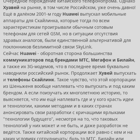
Очередное порождение китайского телефонопрома. Однако
Хуавей
на рынке, в том числе Российском, уже очень давно!
Ещё в далёком 2001-м году
Huawei
выпускал мобильные
аппараты для Скайлинка, которые тогда по всем
характеристикам проигрывали обычным сотовым
телефонам для сетей GSM, но в ситуации отсутствия
здравых аналогов, были единственной альтернативой для
поклонников безлимитной связи SkyLink.
Сейчас
Huawei
- оборотная сторона большинства
коммуникаторов под брендами МТС, Мегафон и Билайн
,
а также их 3G-модемов, что в последнее время буквально
наводнили российский рынок. Продолжает
Хувей
выпускать
и
телефоны Скайлинк
. Такое чувство, что этой корпорации
из Шеньженя вообще наплевать что выпускать и под каким
брендом. А если поизучать их многолетнюю историю, то
выясняется, что им ещё наплевать где и у кого красть идеи
и технологии, какими методами и в каких странах
анонсировать свои разработки с кричащими ярлыками
"технологии будущего", несмотря на то, что таковых
технологий у них может и не быть, и даже разработок не
ведётся. Также китайской корпорации всё равно с кем и на
каких условиях сотрудничать: будь то МТС, Билайн или