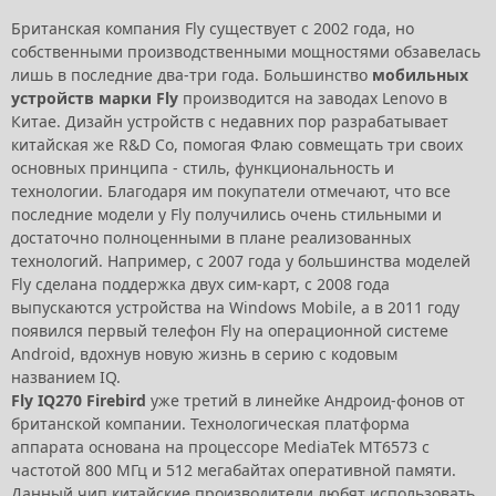
Британская компания Fly существует с 2002 года, но
собственными производственными мощностями обзавелась
лишь в последние два-три года. Большинство
мобильных
устройств марки Fly
производится на заводах Lenovo в
Китае. Дизайн устройств с недавних пор разрабатывает
китайская же R&D Co, помогая Флаю совмещать три своих
основных принципа - стиль, функциональность и
технологии. Благодаря им покупатели отмечают, что все
последние модели у Fly получились очень стильными и
достаточно полноценными в плане реализованных
технологий. Например, с 2007 года у большинства моделей
Fly сделана поддержка двух сим-карт, с 2008 года
выпускаются устройства на Windows Mobile, а в 2011 году
появился первый телефон Fly на операционной системе
Android, вдохнув новую жизнь в серию с кодовым
названием IQ.
Fly IQ270 Firebird
уже третий в линейке Андроид-фонов от
британской компании. Технологическая платформа
аппарата основана на процессоре MediaTek MT6573 с
частотой 800 МГц и 512 мегабайтах оперативной памяти.
Данный чип китайские производители любят использовать