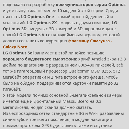
поднажала на разработку
коммуникаторов серии Optimus
и уже выпустила не менее 10 моделей этой серии. Среди
них есть
LG Optimus One
- самый простой, дешёвый и
маленький,
LG Optimus 2X
- модель с двумя симками,
LG
Optimus 3D
- модель с 3D-камерой и 3D-экраном и даже
новый
LG Optimus Vu
с пятидюймовым экраном, который
должен составить конкуренцию
флагману Самсунга -
Galaxy Note
.
LG Optimus Sol
занимает в этой линейке позицию
хорошего бюджетного смартфона
: яркий Amoled экран 3,8
дюйма по диагонали с разрешением 800x480 пикселей, всё
тот же гигагерцовый процессор Qualcomm MSM 8255, 512
мегабайт оперативки и 2 гига встроенного флеша. Чтобы
было не обидно, поддерживаются карточки памяти до 32
гигабайт.
У этой модели помимо основной 5-мегапиксельной камеры
имеется ещё и фронтальный глазок. Всего на 0,3
мегапикселя, но для скайпа должно хватать.
Из беспроводных сетей стандартные 3G и Wi-Fi разбавлены
синим зубом третьего поколения, а модуль навигации
помимо протокола GPS будет ловить также и спутники