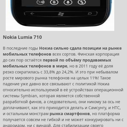
Nokia Lumia 710
В последние годы
Нокиа сильно сдала позиции на рынке
мобильных телефонов
всех сортов. Финская корпорация
до сих пор остаётся
первой по объёму продаваемых
мобильных телефонов в мире
, но в 2011 году её доля
резко сократилась с 33,8% до 24,2%. И это при небывалом
росте мирового рынка телефонов на целых 11%! Такое
падение уже давно все связывают с политикой Нокиа
относительно используемой в её устройствах операционной
системы Symbian, которая является собственной
разработкой финов, а следовательно, они никому за ось не
доплачивают, как это приходится делать и Самсунгу, и HTC,
и остальным монстрам
рынка смартфонов
, но платформа
получается совсем не гибкой и не может конкурировать ни с
андроидом, ни с виндой. Для стабилизации своего