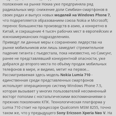
положения на рынке Нокиа уже предприняла ряд
радикальных мер: снижение доли Симбиан-смартфонов в
своих рядах и выпуск новых
моделей на Windows Phone 7
,
что подкрепляется образованием союза Nokia и Microsoft;
перенос большинства производств в азию, а конкретно в
Китай, и сокращение 4 тысяч рабочих мест в европейских и
южноамериканских подразделениях.
Приведут ли данные меры к сохранению лидерства на
рынке мобильников или лишь замедлит стремительное
падение гиганта с пьедестала, пока неизвестно, но Самсунг,
ранее не представлявший конкурентной опасности, уже
добрался до второго места по объёму продаж мобильных
телефонов в мире, и видимо, метит на первое...
Рассматриваемая здесь модель
Nokia Lumia 710
-
единственная среди представленных смартфонов
использует операционную систему Windows Phone 7.5,
которая вызывает у многих пользователей несомненный
восторг пополам с ностальгическими воспоминаниями о
прежних поколениях КПК. Технологическая платформа у
Lumia 710 стоит на процессоре Qualcomm MSM 8255, точно
таком же, что у предыдущего
Sony Ericsson Xperia Neo V
. На