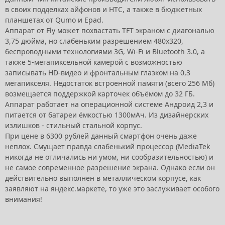
в своих подделках айфонов и HTC, а также в бюджетных
планшетах от Qumo и Epad.
Аппарат от Fly может похвастать TFT экраном с диагональю
3,75 дюйма, но слабеньким разрешением 480x320,
беспроводными технологиями 3G, Wi-Fi и Bluetooth 3.0, а
также 5-мегапиксельной камерой с возможностью
записывать HD-видео и фронтальным глазком на 0,3
мегапикселя. Недостаток встроенной памяти (всего 256 Мб)
возмещается поддержкой карточек объёмом до 32 ГБ.
Аппарат работает на операционной системе Андроид 2,3 и
питается от батареи ёмкостью 1300мАч. Из дизайнерских
излишков - стильный стальной корпус.
При цене в 6300 рублей данный смартфон очень даже
неплох. Смущает правда слабенький процессор (MediaTek
никогда не отличались ни умом, ни сообразительностью) и
не самое современное разрешение экрана. Однако если он
действительно выполнен в металлическом корпусе, как
заявляют на яндекс.маркете, то уже это заслуживает особого
внимания!