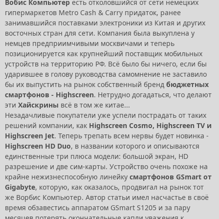
Вобис Компьютер
есть отколовшийся от сети немецких
гипермаркетов Metro Cash & Carry придаток, ранее
занимавшийся поставками электроники из Китая и других
восточных стран для сети. Компания была выкуплена у
немцев предприимчивыми москвичами и теперь
позиционируется как крупнейший поставщик мобильных
устройств на территорию РФ. Всё было бы ничего, если бы
ударившее в голову руководства самомнение не заставило
бы их выпустить на рынок собственный бренд
бюджетных
смартфонов - Highscreen
. Нетрудно догадаться, что делают
эти
Хайскрины
всё в том же китае...
Незадачливые покупатели уже успели пострадать от таких
решений компании, как
Highscreen Cosmo, Highscreen TV и
Highscreen Jet
. Теперь трепать всем нервы будет новинка -
Highscreen HD Duo
, в названии которого и описываются
единственные три плюса модели: большой экран, HD
разрешение и две сим-карты. Устройство очень похоже на
крайне нежизнеспособную линейку
смартфонов GSmart от
Gigabyte
, которую, как оказалось, продвигал на рынок тот
же Ворбис Компьютер. Автор статьи имел насчастье в своё
время обзавестись аппаратом GSmart S1205 и за пару
месяцев потерять окончательные капли уважения к