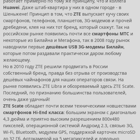
работает примерно по тому же принципу, что и коллега
Huawei
. Даже штаб-квартира у них в одном городе - в
Шеньжене! Принцип в том, что
ZTE
выпускает кучу своих
смартфонов, телефонов, планшетов, 3G-модемов и прочей
дребедени, клея на них тот бренд, который скажут. Так на
российском рынке появились почти все
смартфоны МТС
и
некоторые из Билайна и Мегафона, так в 2008 году рынок
наводнили первые
дешёвые USB 3G-модемы Билайн
,
которые потом раздавали практически даром любому
желающему.
Но в 2010 году ZTE решили продвигать в России
собственный бренд, правда без отрыва от производства
дешёвых чайнафонов для наших операторов связи. На
рынке появились ZTE Libra и обозреваемый здесь ZTE Scate.
Последний, по признанию большинства пользователей,
очень даже удачный!
ZTE Scate
обладает почти всеми техническими новшествами
смартфонов Hi-End класса
: большим экраном с диагональю
4,3 дюйма и приятно высоким разрешением 800x480
пикселей, операционной системой Андроид 2.3, связью 3G,
Wi-Fi, Bluetooth, модулем GPS, поддержкой карточек microSD
до 32 Гб, фотокамерой на 5 мегапикселей и довольно