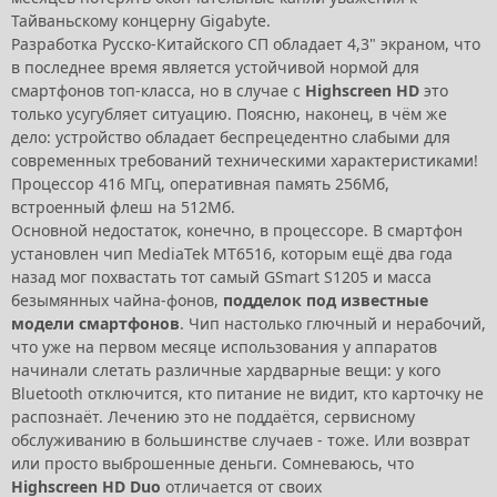
Тайваньскому концерну Gigabyte.
Разработка Русско-Китайского СП обладает 4,3" экраном, что
в последнее время является устойчивой нормой для
смартфонов топ-класса, но в случае с
Highscreen HD
это
только усугубляет ситуацию. Поясню, наконец, в чём же
дело: устройство обладает беспрецедентно слабыми для
современных требований техническими характеристиками!
Процессор 416 МГц, оперативная память 256Мб,
встроенный флеш на 512Мб.
Основной недостаток, конечно, в процессоре. В смартфон
установлен чип MediaTek MT6516, которым ещё два года
назад мог похвастать тот самый GSmart S1205 и масса
безымянных чайна-фонов,
подделок под известные
модели смартфонов
. Чип настолько глючный и нерабочий,
что уже на первом месяце использования у аппаратов
начинали слетать различные хардварные вещи: у кого
Bluetooth отключится, кто питание не видит, кто карточку не
распознаёт. Лечению это не поддаётся, сервисному
обслуживанию в большинстве случаев - тоже. Или возврат
или просто выброшенные деньги. Сомневаюсь, что
Highscreen HD Duo
отличается от своих