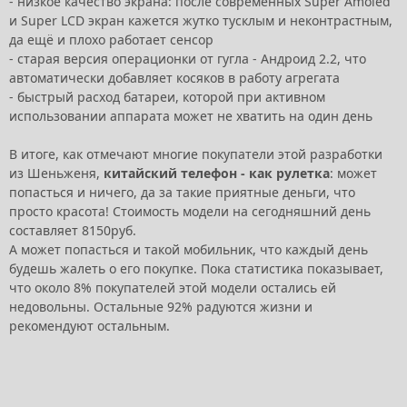
- низкое качество экрана: после современных Super Amoled
и Super LCD экран кажется жутко тусклым и неконтрастным,
да ещё и плохо работает сенсор
- старая версия операционки от гугла - Андроид 2.2, что
автоматически добавляет косяков в работу агрегата
- быстрый расход батареи, которой при активном
использовании аппарата может не хватить на один день
В итоге, как отмечают многие покупатели этой разработки
из Шеньженя,
китайский телефон - как рулетка
: может
попасться и ничего, да за такие приятные деньги, что
просто красота! Стоимость модели на сегодняшний день
составляет 8150руб.
А может попасться и такой мобильник, что каждый день
будешь жалеть о его покупке. Пока статистика показывает,
что около 8% покупателей этой модели остались ей
недовольны. Остальные 92% радуются жизни и
рекомендуют остальным.