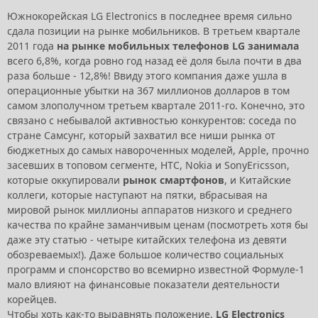
Южнокорейская LG Electronics в последнее время сильно
сдала позиции на рынке мобильников. В третьем квартале
2011 года
на рынке мобильных телефонов LG занимала
всего 6,8%, когда ровно год назад её доля была почти в два
раза больше - 12,8%! Ввиду этого компания даже ушла в
операционные убытки на 367 миллионов долларов в том
самом злополучном третьем квартале 2011-го. Конечно, это
связано с небывалой активностью конкурентов: соседа по
стране Самсунг, который захватил все ниши рынка от
бюджетных до самых навороченных моделей, Apple, прочно
засевших в топовом сегменте, HTC, Nokia и SonyEricsson,
которые оккупировали
рынок смартфонов
, и Китайские
коллеги, которые наступают на пятки, вбрасывая на
мировой рынок миллионы аппаратов низкого и среднего
качества по крайне заманчивым ценам (посмотреть хотя бы
даже эту статью - четыре китайских телефона из девяти
обозреваемых!). Даже большое количество социальных
программ и спонсорство во всемирно известной Формуле-1
мало влияют на финансовые показатели деятельности
корейцев.
Чтобы хоть как-то выравнять положение,
LG Electronics