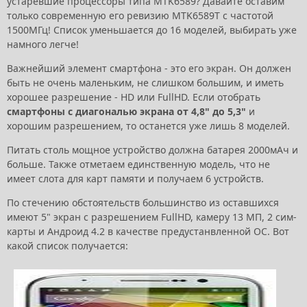
устаревшие процессоры типа MTK6589? Давайте оставим
только современную его ревизию MTK6589T с частотой
1500МГц! Список уменьшается до 16 моделей, выбирать уже
намного легче!
Важнейший элемент смартфона - это его экран. Он должен
быть не очень маленьким, не слишком большим, и иметь
хорошее разрешение - HD или FullHD. Если отобрать
смартфоны с диагональю экрана от 4,8" до 5,3"
и
хорошим разрешением, то останется уже лишь 8 моделей.
Питать столь мощное устройство должна батарея 2000мАч и
больше. Также отметаем единственную модель, что не
имеет слота для карт памяти и получаем 6 устройств.
По стечению обстоятельств большинство из оставшихся
имеют 5" экран с разрешением FullHD, камеру 13 МП, 2 сим-
карты и Андроид 4.2 в качестве предустанвленной ОС. Вот
какой список получается: