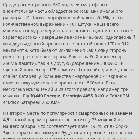
Среди рассмотренных 380 моделей смартфонов
значительная часть обладает экранами минимального
размера - 4". Таких смартфонов набралось 26,6%, что в
количественном выражении - 101 штука. Чаще всего
минимальному размеру экрана соответствуют и остальные
характеристики - разрешение экрана 480x800, одноядерный
или двухъядерный процессор с частотой около 1ГГц и 512
МБ памяти. Хотя бывают исключения как в одну сторону
(меньше разрешение экрана, более слабый процессор,
256МБ памяти), так и в другую (разрешение 540x960, 4-
ядерный
процессор, 1ГБ памяти). Что их объединяет, так это
слабая батарея: у большинства смартфонов с 4" экраном
ёмкость аккумулятора не превышает 1500мАч. Есть
несколько исключений и из этого правила, например три
модели -
Fly IQ440 Energie,
Prestigio 4055 DUO и
TeXet TM-
4104R
с батареей 2500мАч.
На втором месте по популярности
смартфоны с экранами
4,5"
- такой параметр можно встретить у 73 моделей из
нашего обзора, что соответствует доле 19,2% от выборки.
Здесь характеристики уже будут поинтереснее: в основном