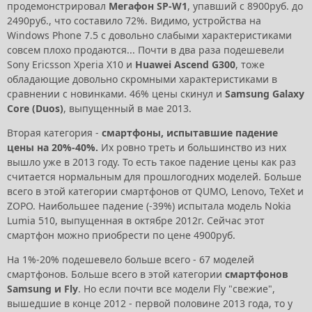
продемонстрировал
Мегафон SP-W1
, упавший с 8900руб. до
2490руб., что составило 72%. Видимо, устройства на
Windows Phone 7.5 с довольно слабыми характеристиками
совсем плохо продаются... Почти в два раза подешевели
Sony Ericsson Xperia X10 и
Huawei Ascend G300
, тоже
обладающие довольно скромными характеристиками в
сравнении с новинками. 46% цены скинул и
Samsung Galaxy
Core (Duos)
, выпущенный в мае 2013.
Вторая категория -
смартфоны, испытавшие падение
цены на 20%-40%.
Их ровно треть и большинство из них
вышло уже в 2013 году. То есть такое падение цены как раз
считается нормальным для прошлогодних моделей. Больше
всего в этой категории смартфонов от QUMO, Lenovo, TeXet и
ZOPO. Наибольшее падение (-39%) испытала модель Nokia
Lumia 510, выпущенная в октябре 2012г. Сейчас этот
смартфон можно приобрести по цене 4900руб.
На 1%-20% подешевело больше всего - 67 моделей
смартфонов. Больше всего в этой категории
смартфонов
Samsung и Fly
. Но если почти все модели Fly "свежие",
вышедшие в конце 2012 - первой половине 2013 года, то у