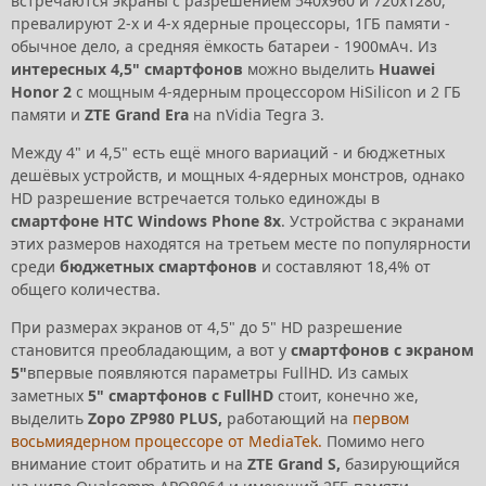
встречаются экраны с разрешением 540x960 и 720x1280,
превалируют 2-х и 4-х ядерные процессоры, 1ГБ памяти -
обычное дело, а средняя ёмкость батареи - 1900мАч. Из
интересных 4,5" смартфонов
можно выделить
Huawei
Honor 2
с мощным 4-ядерным процессором HiSilicon и 2 ГБ
памяти и
ZTE Grand Era
на nVidia Tegra 3.
Между 4" и 4,5" есть ещё много вариаций - и бюджетных
дешёвых устройств, и мощных 4-ядерных монстров, однако
HD разрешение встречается только единожды в
смартфоне
HTC Windows Phone 8x
. Устройства с экранами
этих размеров находятся на третьем месте по популярности
среди
бюджетных смартфонов
и составляют 18,4% от
общего количества.
При размерах экранов от 4,5" до 5" HD разрешение
становится преобладающим, а вот у
смартфонов с экраном
5"
впервые появляются параметры FullHD. Из самых
заметных
5" смартфонов с FullHD
стоит, конечно же,
выделить
Zopo ZP980 PLUS,
работающий на
первом
восьмиядерном процессоре от MediaTek.
Помимо него
внимание стоит обратить и на
ZTE Grand S,
базирующийся