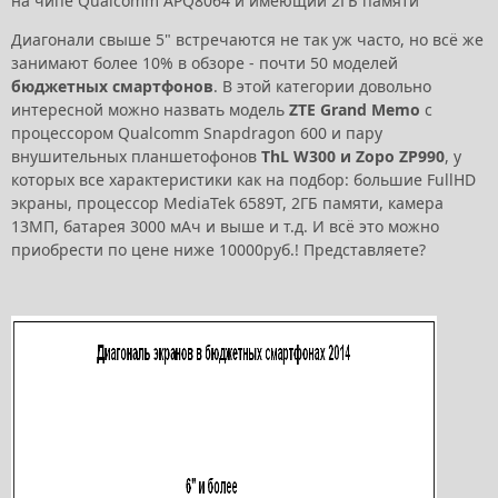
на чипе Qualcomm APQ8064 и имеющий 2ГБ памяти
Диагонали свыше 5" встречаются не так уж часто, но всё же
занимают более 10% в обзоре - почти 50 моделей
бюджетных смартфонов
. В этой категории довольно
интересной можно назвать модель
ZTE Grand Memo
с
процессором Qualcomm Snapdragon 600 и пару
внушительных планшетофонов
ThL W300 и
Zopo ZP990
, у
которых все характеристики как на подбор: большие FullHD
экраны, процессор MediaTek 6589T, 2ГБ памяти, камера
13МП, батарея 3000 мАч и выше и т.д. И всё это можно
приобрести по цене ниже 10000руб.! Представляете?