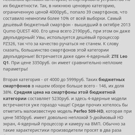
их бюджетности. Так, в нижнюю ценовую категорию,
ограниченную ценой 4000руб., попало 39 смартфонов, что
составило немногим более 10% от всей выборки. Самый
дешёвый бюджетный смартфон - вышедший в октябре 2013
Qumo QUEST 400. Его цена всего 2190руб., при этом он даже
двухъядерный! Увы, используется дешёвый процессор
PZ326, так что за качество ручаться не станем. К слову
сказать, большинство смартфонов этой категории
двухъядерные! Встречается даже один 4-ядерный:
ZTE Leo
Q1
. При цене 3350руб. он имеет сравнительно неплохие
параметры!
Вторая категория - от 4000 до 5999руб. Таких
бюджетных
смартфонов
в нашем обзоре больше всего - 146, их доля
38%.
Средняя цена на смартфоны этой бюджетной
категории
составляет 5230руб. и здесь 4-ядерные модели
встречаются уже гораздо чаще! Среди прочих хотелось бы
отметить малоизвестную модель
Perfeo 509-HD
, которая при
цене 5850руб. имеет довольно неплохой 5-дюймовый HD
экран, 4-ядерный процессор и камеру на 8МП. Обычно за
такие характеристики производители просят в два раза