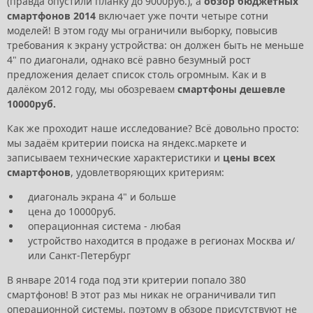
(правда опустили планку до 9000руб.), а
обзор бюджетных
смартфонов 2014
включает уже почти четыре сотни
моделей! В этом году мы ограничили выборку, повысив
требования к экрану устройства: он должен быть не меньше
4" по диагонали, однако всё равно безумный рост
предложения делает список столь огромным. Как и в
далёком 2012 году, мы обозреваем
смартфоны дешевле
10000руб.
Как же проходит наше исследование? Всё довольно просто:
мы задаём критерии поиска на яндекс.маркете и
записываем технические характеристики и
цены всех
смартфонов
, удовлетворяющих критериям:
диагональ экрана 4" и больше
цена до 10000руб.
операционная система - любая
устройство находится в продаже в регионах Москва и/
или Санкт-Петербург
В январе 2014 года под эти критерии попало 380
смартфонов! В этот раз мы никак не ограничивали тип
операционной системы, поэтому в обзоре присутствуют не