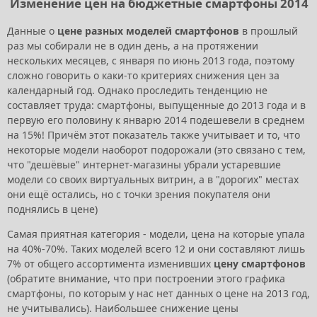
Изменение цен на бюджетные смартфоны 2014
Данные о
цене разных моделей смартфонов
в прошлый
раз мы собирали не в один день, а на протяжении
нескольких месяцев, с января по июнь 2013 года, поэтому
сложно говорить о каки-то критериях снижения цен за
календарный год. Однако проследить тенденцию не
составляет труда: смартфоны, выпущенные до 2013 года и в
первую его половину к январю 2014 подешевели в среднем
на 15%! Причём этот показатель также учитывает и то, что
некоторые модели наоборот подорожали (это связано с тем,
что "дешёвые" интернет-магазины убрали устаревшие
модели со своих виртуальных витрин, а в "дорогих" местах
они ещё остались, но с точки зрения покупателя они
поднялись в цене)
Самая приятная категория - модели, цена на которые упала
на 40%-70%. Таких моделей всего 12 и они составляют лишь
7% от общего ассортимента изменивших
цену смартфонов
(обратите внимание, что при построении этого графика
смартфоны, по которым у нас нет данных о цене на 2013 год,
не учитывались). Наибольшее снижение цены