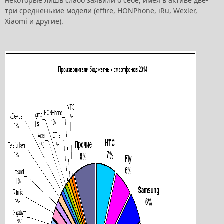
некоторые лишь слабо заявили о себе, имея в активе две-
три средненькие модели (effire, HONPhone, iRu, Wexler,
Xiaomi и другие).