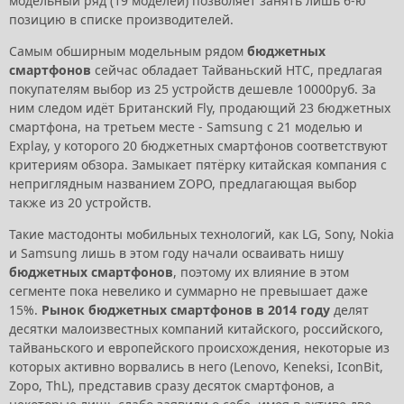
модельный ряд (19 моделей) позволяет занять лишь 6-ю
позицию в списке производителей.
Самым обширным модельным рядом
бюджетных
смартфонов
сейчас обладает Тайваньский HTC, предлагая
покупателям выбор из 25 устройств дешевле 10000руб. За
ним следом идёт Британский Fly, продающий 23 бюджетных
смартфона, на третьем месте - Samsung с 21 моделью и
Explay, у которого 20 бюджетных смартфонов соответствуют
критериям обзора. Замыкает пятёрку китайская компания с
неприглядным названием ZOPO, предлагающая выбор
также из 20 устройств.
Такие мастодонты мобильных технологий, как LG, Sony, Nokia
и Samsung лишь в этом году начали осваивать нишу
бюджетных смартфонов
, поэтому их влияние в этом
сегменте пока невелико и суммарно не превышает даже
15%.
Рынок бюджетных смартфонов в 2014 году
делят
десятки малоизвестных компаний китайского, российского,
тайваньского и европейского происхождения, некоторые из
которых активно ворвались в него (Lenovo, Keneksi, IconBit,
Zopo, ThL), представив сразу десяток смартфонов, а