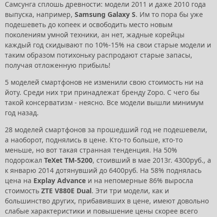
Самсунга сплошь древности: модели 2011 и даже 2010 года
выпуска, например,
Samsung Galaxy S
. Им то пора бы уже
подешеветь до копеек и освободить место новым
поколениям умной техники, ан нет, жадные корейцы
каждый год скидывают по 10%-15% на свои старые модели и
таким образом потихоньку распродают старые запасы,
получая отложенную прибыль!
5 моделей смартфонов не изменили свою стоимость ни на
йоту. Среди них три принадлежат бренду Zopo. C чего бы
такой консерватизм - неясно. Все модели вышли минимум
год назад.
28 моделей смартфонов за прошедший год не подешевели,
а наоборот, поднялись в цене. Кто-то больше, кто-то
меньше, но вот такая странная тенденция. На 50%
подорожал
TeXet TM-5200
, стоивший в мае 2013г. 4300руб., а
к январю 2014 дотянувший до 6400руб. На 58% поднялась
цена на
Explay Advance
и на непомерные 86% выросла
стоимость
ZTE V880E Dual
. Эти три модели, как и
большинство других, прибавивших в цене, имеют довольно
слабые характеристики и повышение цены скорее всего