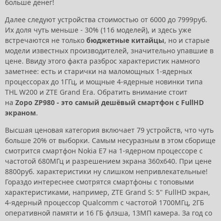
больше денег!
Далее следуют устройства стоимостью от 6000 до 7999руб.
Их доля чуть меньше - 30% (116 моделей), и здесь уже
встречаются не только
бюджетные китайцы
, но и старые
модели известных производителей, значительно упавшие в
цене. Ввиду этого факта разброс характеристик намного
заметнее: есть и старички на маломощных 1-ядерных
процессорах до 1ГГц, и мощные 4-ядерные новинки типа
THL W200 и ZTE Grand Era. Обратить внимание стоит
на
Zopo ZP980 - это самый дешёвый смартфон с FullHD
экраном
.
Высшая ценовая категория включает 79 устройств, что чуть
больше 20% от выборки. Самым несуразным в этом сборище
смотрится смартфон Nokia E7 на 1-ядерном процессоре с
частотой 680МГц и разрешением экрана 360x640. При цене
8800руб. характеристики ну слишком непривлекательные!
Гораздо интереснее смотрятся смартфоны с топовыми
характеристиками, например, ZTE Grand S: 5" FullHD экран,
4-ядерный процессор Qualcomm с частотой 1700МГц, 2ГБ
оперативной памяти и 16 ГБ флэша, 13МП камера. За год со