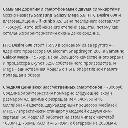
Самыми дорогими смартфонами с двумя сим-картами
можно назвать
Samsung Galaxy Mega 5.8
,
HTC Desire 600
и
влагозащищенный
Runbo X5
. Цена последнего составляет
17550руб. и это всё из-за его степени защиты, потому как
остальные характеристики очень даже средние.
HTC Desire 600
стоит 16990 в основном из-за крутого 4-
ядерного процессора Qualcomm Snapdragon 200, а
Samsung
Galaxy Mega
- 15750р. из-за большого качественного экрана
и процессора Exynos 5250 собственного производства. И
Mega - единственная модель с 1,5ГБ оперативной памяти,
попавшая в обзор!
Средняя цена всех рассмотренных смартфонов
- 7300руб.
Средние характеристики примерно следующие: экран
размером 4,5 дюйма с разрешением 540x960 и 16
миллионами цветов. Двухъядерный процессор MediaTek
MT6577 (практически стандарт у моделей с двумя сим-
картами, 66 моделей работает на этом чипе) с частотой
1000МГц, 768МБ RAM и 4ГБ ROM, с батареей на 2000мАч.