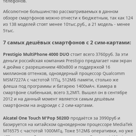
телефонов.
Абсолютное большинство рассматриваемых в данном
обзоре смартфонов можно отнести к бюджетным, так как 124
из 138 моделей стоят менее 10тыс.руб., а 21 модель - менее
5тыс.
7 самых дешёвых смартфонов с 2 сим-картами:
Prestigio MultiPhone 4000 DUO
стоит всего 3760руб. За эти
деньги российская компания Prestigio предлагает нам экран
4 дюйма с разрешением 480x800 и поддержкой 16
миллионов оттенков, одноядерный процессор Qualcomm
MSM7227A с частотой 1ГГц, 512МБ памяти, столько же
флеша под программы и батарею 1400мАч. Камера в
смартфоне слабенькая, всего 3,2МП. Вышел он в сентябре
2012 и на данный момент является самым дешёвым
смартфоном на андроиде с 2 сим-картами.
Alcatel One Touch M'Pop 5020D
продаётся за 3990руб и
базируется на китайском одноядерном процессоре MediaTek
MT6575 с частотой 1000МГц. Тоже 512МБ оперативки, но уже