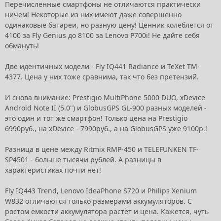
Перечисленные смартфоны не отличаются практически
ничем! Некоторые из них имеют даже совершенно
одинаковые батареи, но разную цену! Ценник колеблется от
4100 за Fly Genius до 8100 за Lenovo P700i! Не дайте себя
обмануть!
Две идентичных модели - Fly IQ441 Radiance и TeXet TM-
4377. Цена у них тоже сравнима, так что без претензий.
И снова внимание: Prestigio MultiPhone 5000 DUO, xDevice
Android Note II (5.0") и GlobusGPS GL-900 разных моделей -
это один и тот же смартфон! Только цена на Prestigio
6990руб., на xDevice - 7990руб., а на GlobusGPS уже 9100р.!
Разница в цене между Ritmix RMP-450 и TELEFUNKEN TF-
SP4501 - больше тысячи рублей. А разницы в
характеристиках почти нет!
Fly IQ443 Trend, Lenovo IdeaPhone S720 и Philips Xenium
W832 отличаются только размерами аккумуляторов. С
ростом ёмкости аккумулятора растёт и цена. Кажется, чуть