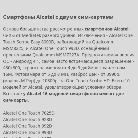
Смартфоны Alcatel с двумя сим-картами
Основа большинства рассмотренных
смартфонов Alcatel
-
чипы от Mediatek разного уровня. Исключения - Alcatel One
Touch Scribe Easy 8000D, работающий на Qualcomm
MSM8225, и Alcatel One Touch 993D, оснащённый
простеньким Qualcomm MSM7227A. Предпочитаемая версия
ОС - Андроид 4.1, самое часто встречающееся разрешение -
480x800, экраны размером от 4 до 5 дюймов с качеством
16M. Фотокамера от 5 до 8 МП. Разброс цен - от 3990р.
(модель M`Pop) до 10300р. за One Touch Scribe HD. Всего 10
моделей от Alcatel, удовлетворяющих условиям обзора.
Всего же
у Alcatel 16 моделей смартфонов имеют две
сим-карты
.
Alcatel One Touch 7025D
Alcatel One Touch 928D
Alcatel One Touch 992D
Alcatel One Touch 993D