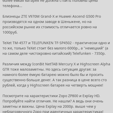
более ёмкая батарея не должна стоить половны цены
телефона...
Близнецы ZTE V970M Grand-X и Huawei Ascend G500 Pro
производятся на одном заводе в Шеньжене, но на
российском рынке их стоимость отличается ровно на
1000руб.
TeXet TM-4577 и TELEFUNKEN TF-SP4502 - практически одно и
то же, только TeXet стоит без малого 6000р., а "немецкий" (а
на самом деле чистокровно китайский) Telefunken - 7350р.
Различия между IconBit NetTAB Mercury X и Highscreen Alpha
GTR тоже малозаметны. Но здесь ситуация другая: за
намного более ёмкую батарею можно было бы и просить
существенно больше денег. А так разница в цене всего сто
рублей, когда у Highscreen батарея на четверть мощнее!
Посмотрите на характеристики Zopo ZP800 и Explay HD.
Попробуйте найти отличия. Не нашли? А ведь они очень
заметны и важны. Цена Explay на 2000р. выше чем у
неблагозвучного Zopo при идентичных характеристиках!