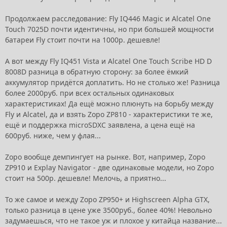
Продолжаем расследование: Fly IQ446 Magic и Alcatel One
Touch 7025D почти идентичны, но при большей мощности
батареи Fly стоит почти на 1000р. дешевле!
А вот между Fly IQ451 Vista и Alcatel One Touch Scribe HD D
8008D разница в обратную сторону: за более ёмкий
аккумулятор придётся доплатить. Но не столько же! Разница
более 2000руб. при всех остальных одинаковых
характеристиках! Да ещё можно плюнуть на борьбу между
Fly и Alcatel, да и взять Zopo ZP810 - характеристики те же,
ещё и поддержка microSDXC заявлена, а цена ещё на
600руб. ниже, чем у флая...
Zopo вообще демпингует на рынке. Вот, например, Zopo
ZP910 и Explay Navigator - две одинаковые модели, но Zopo
стоит на 500р. дешевле! Мелочь, а приятно...
То же самое и между Zopo ZP950+ и Highscreen Alpha GTX,
только разница в цене уже 3500руб., более 40%! Невольно
задумаешься, что не такое уж и плохое у китайца название...