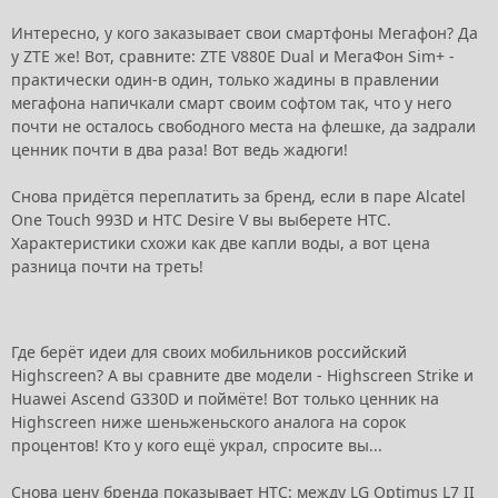
Интересно, у кого заказывает свои смартфоны Мегафон? Да
у ZTE же! Вот, сравните: ZTE V880E Dual и МегаФон Sim+ -
практически один-в один, только жадины в правлении
мегафона напичкали смарт своим софтом так, что у него
почти не осталось свободного места на флешке, да задрали
ценник почти в два раза! Вот ведь жадюги!
Снова придётся переплатить за бренд, если в паре Alcatel
One Touch 993D и HTC Desire V вы выберете HTC.
Характеристики схожи как две капли воды, а вот цена
разница почти на треть!
Где берёт идеи для своих мобильников российский
Highscreen? А вы сравните две модели - Highscreen Strike и
Huawei Ascend G330D и поймёте! Вот только ценник на
Highscreen ниже шеньженьского аналога на сорок
процентов! Кто у кого ещё украл, спросите вы...
Снова цену бренда показывает HTC: между LG Optimus L7 II