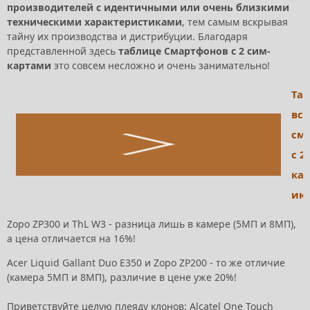
производителей с идентичными или очень близкими
техническими характеристиками
, тем самым вскрывая
тайну их производства и дистрибуции. Благодаря
представленной здесь
таблице Смартфонов с 2 сим-
картами
это совсем несложно и очень занимательно!
Та
все
см
с 2
кар
июн
Zopo ZP300 и ThL W3 - разница лишь в камере (5МП и 8МП),
а цена отличается на 16%!
Acer Liquid Gallant Duo E350 и Zopo ZP200 - то же отличие
(камера 5МП и 8МП), различие в цене уже 20%!
Приветствуйте целую плеяду клонов: Alcatel One Touch