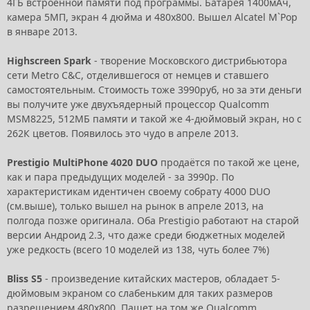
4ГБ встроенной памяти под программы. Батарея 1400мАч,
камера 5МП, экран 4 дюйма и 480x800. Вышел Alcatel M`Pop
в январе 2013.
Highscreen Spark
- творение Московского дистрибьютора
сети Metro C&C, отделившегося от немцев и ставшего
самостоятельным. Стоимость тоже 3990руб, но за эти деньги
вы получите уже двухъядерный процессор Qualcomm
MSM8225, 512МБ памяти и такой же 4-дюймовый экран, но с
262К цветов. Появилось это чудо в апреле 2013.
Prestigio MultiPhone 4020 DUO
продаётся по такой же цене,
как и пара предыдущих моделей - за 3990р. По
характеристикам идентичен своему собрату 4000 DUO
(см.выше), только вышел на рынок в апреле 2013, на
полгода позже оригинала. Оба Prestigio работают на старой
версии Андроид 2.3, что даже среди бюджетных моделей
уже редкость (всего 10 моделей из 138, чуть более 7%)
Bliss S5
- произведение китайских мастеров, обладает 5-
дюймовым экраном со слабеньким для таких размеров
разрешением 480x800. Пашет на том же Qualcomm