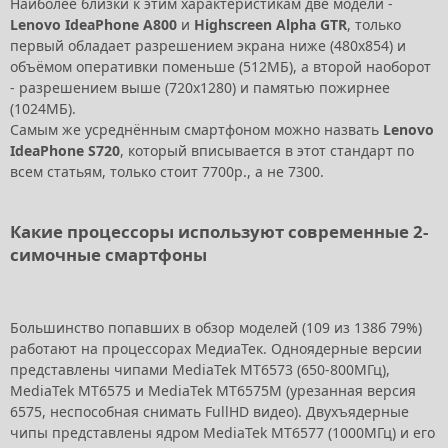
Наиболее близки к этим характеристикам две модели -
Lenovo IdeaPhone A800
и
Highscreen Alpha GTR
, только
первый обладает разрешением экрана ниже (480x854) и
объёмом оперативки поменьше (512МБ), а второй наоборот
- разрешением выше (720x1280) и памятью пожирнее
(1024МБ).
Самым же усреднённым смартфоном можно назвать
Lenovo
IdeaPhone S720
, который вписывается в этот стандарт по
всем статьям, только стоит 7700р., а не 7300.
Какие процессоры используют современные 2-
симочные смартфоны
Большинство попавших в обзор моделей (109 из 138б 79%)
работают на процессорах МедиаТек. Одноядерные версии
представлены чипами MediaTek MT6573 (650-800МГц),
MediaTek MT6575 и MediaTek MT6575M (урезанная версия
6575, неспособная снимать FullHD видео). Двухъядерные
чипы представлены ядром MediaTek MT6577 (1000МГц) и его