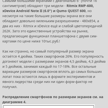
Самыми большими экранами с диагональю 6" (почти 16
сантиметров!) обладают три модели -
Ritmix RMP-600,
xDevice Android Note II (6.0") и Qumo QUEST 600
, но
несмотря на такие большие размеры экрана все они
обладают довольно хиленьким разрешением - 480x854, а
два из них - Ritmix и xDevice ещё и слабой цветопередачей
262K. Зато это единственные устройства на рынке,
предлагающие функционал планшетофона с двумя сим-
картами по цене ниже 10тыс.руб.!
Как ни странно, но самый популярный размер экрана
остаётся 4 дюйма. Таких смартфонов 26%. Его популярность
догоняют модели с размерами экранов 4,5 дюйма, 4,3 дюйма
и 5 дюймов, занимая каждый по 17-18%. Все остальные
вариации размеров смартфонов вплоть до самых больших
лопат пока остаются лишь в формате экспериментов и
явного лидерства среди них ни один форм-фактор не
получил.
Распределение смартфонов по размерам экранов см. на
диаграмме 4.