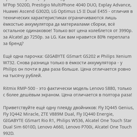
M'Pop 5020D, Prestigio MultiPhone 4040 DUO, Explay Advance,
Huawei Ascend G302D, LG Optimus L5 II Dual E455 - отличия в
технических характеристиках ограничиваются лишь
ёмкостью аккумулятора да материалами сборки, всё
остальное одинаковое! Только вот цена колеблется от 3990р.
за Alcatel до 7250р. за LG. Как вам нравится 80% переплата
за бренд?
Ещё одна парочка: GIGABYTE GSmart GS202 и Philips Xenium
W732. Снова разница только в ёмкости аккумулятора - у
Philips он почти в два раза больше. Цена отличается ровно
на тысячу рублей.
Ritmix RMP-500 - это фактически модель Lenovo S880, только
с более дешёвым экраном. Цена отличается в полтора раза!
Приветствуйте ещё одну плеяду двойников: Fly IQ445 Genius,
Fly IQ442 Miracle, ZTE V889M Dual, Fly IQ440 Energie,
GIGABYTE GSmart Rio R1, Philips W536, Alcatel One Touch Star
Dual Sim 6010D, Lenovo A660, Lenovo P700i, Alcatel One Touch
992D.