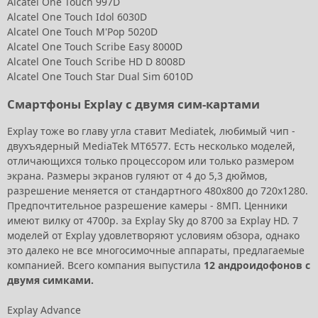
Alcatel One Touch 997D
Alcatel One Touch Idol 6030D
Alcatel One Touch M'Pop 5020D
Alcatel One Touch Scribe Easy 8000D
Alcatel One Touch Scribe HD D 8008D
Alcatel One Touch Star Dual Sim 6010D
Смартфоны Explay с двумя сим-картами
Explay тоже во главу угла ставит Mediatek, любимый чип -
двухъядерный MediaTek MT6577. Есть несколько моделей,
отличающихся только процессором или только размером
экрана. Размеры экранов гуляют от 4 до 5,3 дюймов,
разрешение меняется от стандартного 480x800 до 720x1280.
Предпочтительное разрешение камеры - 8МП. Ценники
имеют вилку от 4700р. за Explay Sky до 8700 за Explay HD. 7
моделей от Explay удовлетворяют условиям обзора, однако
это далеко не все многосимочные аппараты, предлагаемые
компанией. Всего компания выпустила
12 андроидофонов с
двумя симками.
Explay Advance