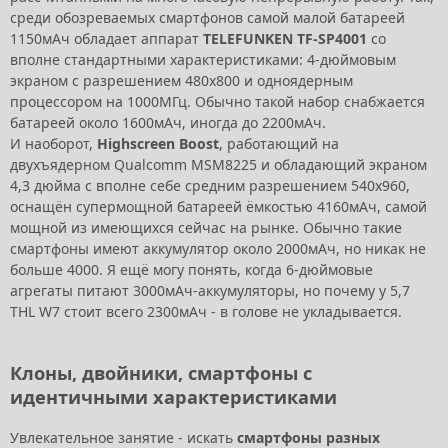
среди обозреваемых смартфонов самой малой батареей
1150мАч обладает аппарат
TELEFUNKEN TF-SP4001
со
вполне стандартными характеристиками: 4-дюймовым
экраном с разрешением 480x800 и одноядерным
процессором на 1000МГц. Обычно такой набор снабжается
батареей около 1600мАч, иногда до 2200мАч.
И наоборот,
Highscreen Boost
, работающий на
двухъядерном Qualcomm MSM8225 и обладающий экраном
4,3 дюйма с вполне себе средним разрешением 540x960,
оснащён супермощной батареей ёмкостью 4160мАч, самой
мощной из имеющихся сейчас на рынке. Обычно такие
смартфоны имеют аккумулятор около 2000мАч, но никак не
больше 4000. Я ещё могу понять, когда 6-дюймовые
агрегаты питают 3000мАч-аккумуляторы, но почему у 5,7
THL W7 стоит всего 2300мАч - в голове не укладывается.
Клоны, двойники, смартфоны с
идентичными характеристиками
Увлекательное занятие - искать
смартфоны разных