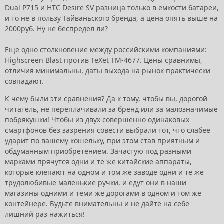
Dual P715 и HTC Desire SV разница только в ёмкости батареи,
и то не в пользу Тайваньского бренда, а цена опять выше на
2000руб. Ну не беспредел ли?
Ещё одно столкновение между российскими компаниями:
Highscreen Blast против TeXet TM-4677. Цены сравнимы,
отличия минимальны, даты выхода на рынок практически
совпадают.
К чему были эти сравнения? Да к тому, чтобы вы, дорогой
читатель, не переплачивали за бренд или за малозначимые
побрякушки! Чтобы из двух совершенно одинаковых
смартфонов без зазрения совести выбрали тот, что слабее
ударит по вашему кошельку, при этом став приятным и
обдуманным приобретением. Зачастую под разными
марками прячутся одни и те же китайские аппараты,
которые клепают на одном и том же заводе одни и те же
трудолюбивые маленькие ручки, и едут они в наши
магазины одними и теми же дорогами в одном и том же
контейнере. Будьте внимательны и не дайте на себе
лишний раз нажиться!