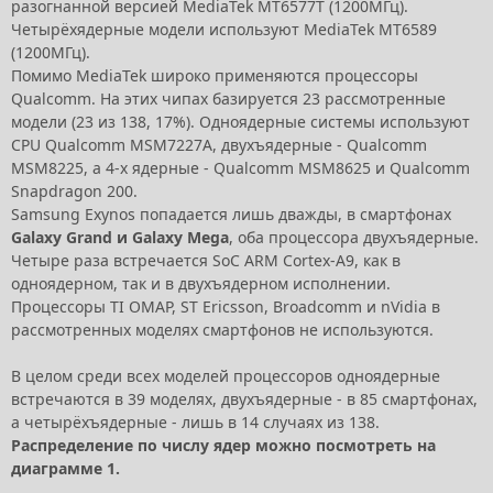
разогнанной версией MediaTek MT6577T (1200МГц).
Четырёхядерные модели используют MediaTek MT6589
(1200МГц).
Помимо MediaTek широко применяются процессоры
Qualcomm. На этих чипах базируется 23 рассмотренные
модели (23 из 138, 17%). Одноядерные системы используют
CPU Qualcomm MSM7227A, двухъядерные - Qualcomm
MSM8225, а 4-х ядерные - Qualcomm MSM8625 и Qualcomm
Snapdragon 200.
Samsung Exynos попадается лишь дважды, в смартфонах
Galaxy Grand и Galaxy Mega
, оба процессора двухъядерные.
Четыре раза встречается SoC ARM Cortex-A9, как в
одноядерном, так и в двухъядерном исполнении.
Процессоры TI OMAP, ST Ericsson, Broadcomm и nVidia в
рассмотренных моделях смартфонов не используются.
В целом среди всех моделей процессоров одноядерные
встречаются в 39 моделях, двухъядерные - в 85 смартфонах,
а четырёхъядерные - лишь в 14 случаях из 138.
Распределение по числу ядер можно посмотреть на
диаграмме 1.