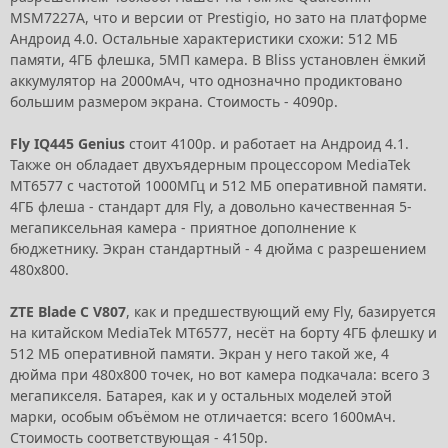
MSM7227A, что и версии от Prestigio, но зато на платформе
Андроид 4.0. Остальные характеристики схожи: 512 МБ
памяти, 4ГБ флешка, 5МП камера. В Bliss установлен ёмкий
аккумулятор на 2000мАч, что однозначно продиктовано
большим размером экрана. Стоимость - 4090р.
Fly IQ445 Genius
стоит 4100р. и работает на Андроид 4.1.
Также он обладает двухъядерным процессором MediaTek
MT6577 с частотой 1000МГц и 512 МБ оперативной памяти.
4ГБ флеша - стандарт для Fly, а довольно качественная 5-
мегапиксельная камера - приятное дополнение к
бюджетнику. Экран стандартный - 4 дюйма с разрешением
480x800.
ZTE Blade C V807
, как и предшествующий ему Fly, базируется
на китайском MediaTek MT6577, несёт на борту 4ГБ флешку и
512 МБ оперативной памяти. Экран у него такой же, 4
дюйма при 480x800 точек, но вот камера подкачала: всего 3
мегапикселя. Батарея, как и у остальных моделей этой
марки, особым объёмом не отличается: всего 1600мАч.
Стоимость соответствующая - 4150р.