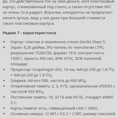
Да, это действительно топ за свои деньги, хотя пластиковый
корпус, стилизованный под стекло, а также отсутствие NFC
не очень-то и радуют. Впрочем, конкуренты не предлагают
ничего лучше, ведь у них даже при большей стоимости
также пластиковые корпуса.
Редми 7 - характеристики
Корпус: пластик и закаленное стекло Gorilla Glass 5;
Экран: 6,26 дюйма, IPS-панель по технологии LTPS,
разрешение 1520х720, формат 19:9, контрастность
1500:1, яркость 450 нит, 84% NTSC, 82% полезной
площади;
Процессор: Snapdragon 632, 14-нм, 4хKryo 250 до 1,8 ГГц
+ 4хKryo 250 до 1.8 ГГц;
Графика: Adreno 506, частота до 600 МГц;
Оперативная память: 2, 3, 4 ГБ, одноканальная LPDDR3 с
частотой 933 МГц;
Постоянная память: 16, 32 ГБ или 64 ГБ, стандарт eMMC
5.1;
Карты памяти: есть, совмещённый слот с SIM2;
Основная камера: 12 МП с f/2.2 + 2 МП, размер пикселей