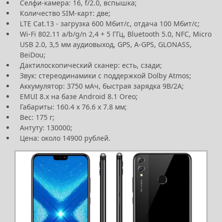
Селфи-камера: 16, f/2.0, вспышка;
Количество SIM-карт: две;
LTE Cat.13 - загрузка 600 Мбит/с, отдача 100 Мбит/с;
Wi-Fi 802.11 a/b/g/n 2,4 + 5 ГГц, Bluetooth 5.0, NFC, Micro
USB 2.0, 3,5 мм аудиовыход, GPS, A-GPS, GLONASS,
BeiDou;
Дактилоскопический сканер: есть, сзади;
Звук: стереодинамики с поддержкой Dolby Atmos;
Аккумулятор: 3750 мАч, быстрая зарядка 9В/2А;
EMUI 8.x на базе Android 8.1 Oreo;
Габариты: 160.4 х 76.6 х 7.8 мм;
Вес: 175 г;
Антуту: 130000;
Цена: около 14900 рублей.