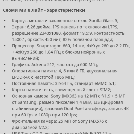
Сяоми Ми 8 Лайт - характеристики
Корпус: металл и закаленное стекло Gorilla Glass 5;
Экран: 6,26 дюйма, IPS-панель по технологии LTPS,
разрешение 2340х1080, формат 19.5:9, контрастность
1500:1, яркость 450 нит, 82% полезной площади;
Процессор: Snapdragon 660, 14-нм, 4хKryo 260 до 2.2 ГГц
+ 4хKryo 260 до 1.84 ГГц с блоком нейронных
вычислений;
Графика: Adreno 512, частота до 600 МГц;
Оперативная память: 4, 6 или 8 ГБ, двухканальная
LPDDR4X с частотой 1866 МГц;
Постоянная память: 32/64 ГБ, стандарт eMMC 5.1;
Карты памяти: есть, совмещённый слот с SIM2;
Основная камера: Sony IMX363 на 12 МП с f/1.9 + 5 МП
от Samsung, размер пикселей 1,4 мкм, EIS (цифровая
стабилизация), фазовый Dual Pixel автофокус, запись 4К
при 60 fps и 1080р при 120 fps;
Фронтальная камера: 25 МП от Sony IMX576 с
диафрагмой f/2.2;
USB Type-C 2.0, двухдиапазонный Wi-Fi 802.11ac,