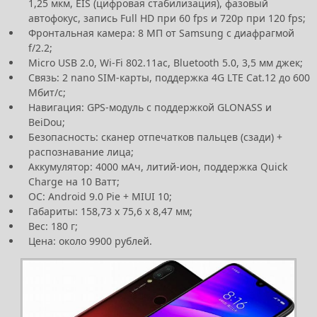
1,25 мкм, EIS (цифровая стабилизация), фазовый
автофокус, запись Full HD при 60 fps и 720р при 120 fps;
Фронтальная камера: 8 МП от Samsung с диафрагмой
f/2.2;
Micro USB 2.0, Wi-Fi 802.11ac, Bluetooth 5.0, 3,5 мм джек;
Связь: 2 nano SIM-карты, поддержка 4G LTE Cat.12 до 600
Мбит/с;
Навигация: GPS-модуль с поддержкой GLONASS и
BeiDou;
Безопасность: сканер отпечатков пальцев (сзади) +
распознавание лица;
Аккумулятор: 4000 мАч, литий-ион, поддержка Quick
Charge на 10 Ватт;
ОС: Android 9.0 Pie + MIUI 10;
Габариты: 158,73 x 75,6 x 8,47 мм;
Вес: 180 г;
Цена: около 9900 рублей.