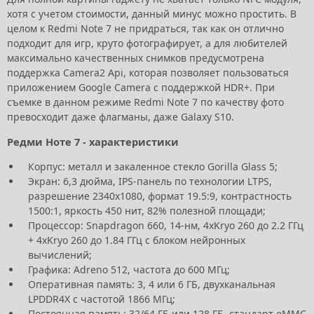
хотя с учетом стоимости, данный минус можно простить. В
целом к Redmi Note 7 не придраться, так как он отлично
подходит для игр, круто фотографирует, а для любителей
максимально качественных снимков предусмотрена
поддержка Camera2 Api, которая позволяет пользоваться
приложением Google Camera с поддержкой HDR+. При
съемке в данном режиме Redmi Note 7 по качеству фото
превосходит даже флагманы, даже Galaxy S10.
Редми Ноте 7 - характеристики
Корпус: металл и закаленное стекло Gorilla Glass 5;
Экран: 6,3 дюйма, IPS-панель по технологии LTPS,
разрешение 2340х1080, формат 19.5:9, контрастность
1500:1, яркость 450 нит, 82% полезной площади;
Процессор: Snapdragon 660, 14-нм, 4хKryo 260 до 2.2 ГГц
+ 4хKryo 260 до 1.84 ГГц с блоком нейронных
вычислений;
Графика: Adreno 512, частота до 600 МГц;
Оперативная память: 3, 4 или 6 ГБ, двухканальная
LPDDR4X с частотой 1866 МГц;
Постоянная память: 32/64 ГБ или 128 ГБ, стандарт eMMC