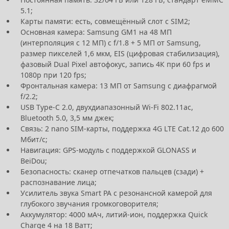
5.1;
Карты памяти: есть, совмещённый слот с SIM2;
Основная камера: Samsung GM1 на 48 МП
(интерполяция с 12 МП) с f/1.8 + 5 МП от Samsung,
размер пикселей 1,6 мкм, EIS (цифровая стабилизация),
фазовый Dual Pixel автофокус, запись 4К при 60 fps и
1080р при 120 fps;
Фронтальная камера: 13 МП от Samsung с диафрагмой
f/2.2;
USB Type-C 2.0, двухдиапазонный Wi-Fi 802.11ac,
Bluetooth 5.0, 3,5 мм джек;
Связь: 2 nano SIM-карты, поддержка 4G LTE Cat.12 до 600
Мбит/с;
Навигация: GPS-модуль с поддержкой GLONASS и
BeiDou;
Безопасность: сканер отпечатков пальцев (сзади) +
распознавание лица;
Усилитель звука Smart PA с резонансной камерой для
глубокого звучания громкоговорителя;
Аккумулятор: 4000 мАч, литий-ион, поддержка Quick
Charge 4 на 18 Ватт;