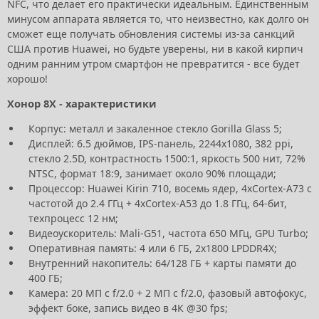
NFC, что делает его практически идеальным. Единственным
минусом аппарата является то, что неизвестно, как долго он
сможет еще получать обновления системы из-за санкций
США против Huawei, но будьте уверены, ни в какой кирпич
одним ранним утром смартфон не превратится - все будет
хорошо!
Хонор 8Х - характеристики
Корпус: металл и закаленное стекло Gorilla Glass 5;
Дисплей: 6.5 дюймов, IPS-панель, 2244х1080, 382 ppi,
стекло 2.5D, контрастность 1500:1, яркость 500 нит, 72%
NTSC, формат 18:9, занимает около 90% площади;
Процессор: Huawei Kirin 710, восемь ядер, 4хCortex-A73 с
частотой до 2.4 ГГц + 4хCortex-A53 до 1.8 ГГц, 64-бит,
техпроцесс 12 нм;
Видеоускоритель: Mali-G51, частота 650 МГц, GPU Turbo;
Оперативная память: 4 или 6 ГБ, 2х1800 LPDDR4X;
Внутренний накопитель: 64/128 ГБ + карты памяти до
400 ГБ;
Камера: 20 МП c f/2.0 + 2 МП с f/2.0, фазовый автофокус,
эффект боке, запись видео в 4К @30 fps;