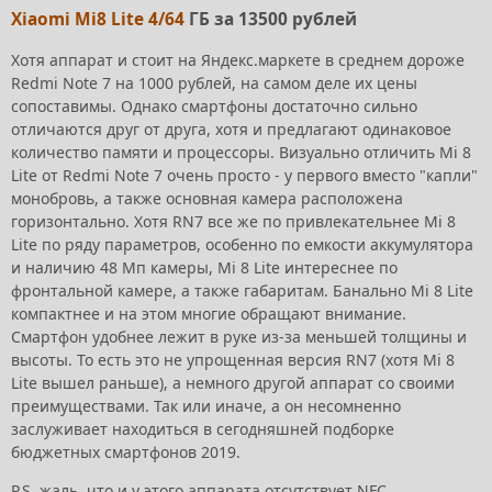
Xiaomi Mi8 Lite 4/64
ГБ за 13500 рублей
Хотя аппарат и стоит на Яндекс.маркете в среднем дороже
Redmi Note 7 на 1000 рублей, на самом деле их цены
сопоставимы. Однако смартфоны достаточно сильно
отличаются друг от друга, хотя и предлагают одинаковое
количество памяти и процессоры. Визуально отличить Mi 8
Lite от Redmi Note 7 очень просто - у первого вместо "капли"
монобровь, а также основная камера расположена
горизонтально. Хотя RN7 все же по привлекательнее Mi 8
Lite по ряду параметров, особенно по емкости аккумулятора
и наличию 48 Мп камеры, Mi 8 Lite интереснее по
фронтальной камере, а также габаритам. Банально Mi 8 Lite
компактнее и на этом многие обращают внимание.
Смартфон удобнее лежит в руке из-за меньшей толщины и
высоты. То есть это не упрощенная версия RN7 (хотя Mi 8
Lite вышел раньше), а немного другой аппарат со своими
преимуществами. Так или иначе, а он несомненно
заслуживает находиться в сегодняшней подборке
бюджетных смартфонов 2019.
P.S. жаль, что и у этого аппарата отсутствует NFC.