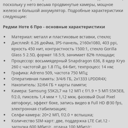
поскольку у него весьма продвинутые камеры, мощное
железо и большой аккумулятор. Подробные характеристики
следующие:
Редми Ноте 6 Про - основные характеристики
Материал: металл и пластиковые вставки, стекло;
Дисплей: 6.26 дюйма, IPS-панель, 2160х1080, 403 ppi,
яркость 450 нит, контрастность 1500:1, стекло Gorilla
Glass 5 2.5D, формат 18.5:9, занимает 82% площади;
Процессор: восьмиядерный Snapdragon 636, 8 ядер Kryo
260 с частотой до 1.8 ГГц, 64-бит, техпроцесс 14 нм;
Графика: Adreno 509, частота 750 МГц;
Оперативная память: 3/4/6 ГБ, 2х1333 LPDDR4X;
Накопитель: 32/64 ГБ + карты памяти;
Камера: Samsung S5K2L7 на 12 МП с f/1.9 + 5 МП S5K5E8,
f/2.0, пиксель 1,4 мкм + 1,12 мкм, фазовый Dual Pixel
автофокус, эффект боке, запись видео в Full HD @30 fps,
электронная стабилизация;
Селфи-камера: 20+2 МП, f/2.0 + вспышка;
Количество SIM-карт: две, поддержка LTE Cat.12 -
загрузка 600 Мбит/с, отдача 100 Мбит/с;