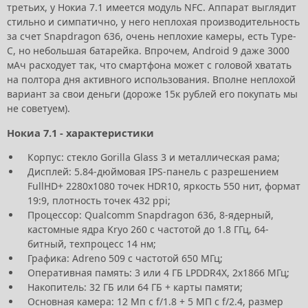
третьих, у Нокиа 7.1 имеется модуль NFC. Аппарат выглядит
стильно и симпатично, у него неплохая производительность
за счет Snapdragon 636, очень неплохие камеры, есть Type-
C, но небольшая батарейка. Впрочем, Android 9 даже 3000
мАч расходует так, что смартфона может с головой хватать
на полтора дня активного использования. Вполне неплохой
вариант за свои деньги (дороже 15к рублей его покупать мы
не советуем).
Нокиа 7.1 - характеристики
Корпус: стекло Gorilla Glass 3 и металлическая рама;
Дисплей: 5.84-дюймовая IPS-панель с разрешением
FullHD+ 2280х1080 точек HDR10, яркость 550 нит, формат
19:9, плотность точек 432 ppi;
Процессор: Qualcomm Snapdragon 636, 8-ядерный,
кастомные ядра Kryo 260 с частотой до 1.8 ГГц, 64-
битный, техпроцесс 14 нм;
Графика: Adreno 509 с частотой 650 МГц;
Оперативная память: 3 или 4 ГБ LPDDR4X, 2х1866 МГц;
Накопитель: 32 ГБ или 64 ГБ + карты памяти;
Основная камера: 12 Мп с f/1.8 + 5 МП с f/2.4, размер