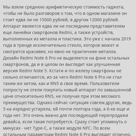
Мы взяли среднюю арифметическую стоимость гаджета,
чтобы не было разговоров о том, что в одном магазине он
стоит едва ли не 15000 рублей, в другом 12000 рублей.
Аппарат является едва ли не последним представителем
еще линейки смартфонов Redmi, а также устройств,
выполненных из металла и пластика. Это уже с начала 2019
года в тренде исключительно стекло, которое может и
смотрится красивее, но явно не практичнее металла.
Дизайн Redmi Note 6 Pro не выделяется на фоне остальных
смартфонов, да и в целом он выглядит как улучшенная
версия Redmi Note 5. Кстати и по железу смартфоны не
сильно отличаются, из-за чего Redmi Note 6 Pro не стал
таким же хитом, как и RN5 в свое время. Пользователи
попросту не отели покупать новый аппарат по завышенной
цене относительно RN5, не получая при этом весомого
преимущества. Однако сейчас ситуация совсем другая, ведь
5-ка изрядно устарела, ей почти полтора года, а 6-ке еще и
года нет. Это очень важно для последующей перепродажи
девайса, если такая потребуется. Сразу стоит упомянуть о
минусах - нет Type-C, а также модуля NFC. По всем
остальным параметрам Redmi Note 6 Pro выглядит отлично,