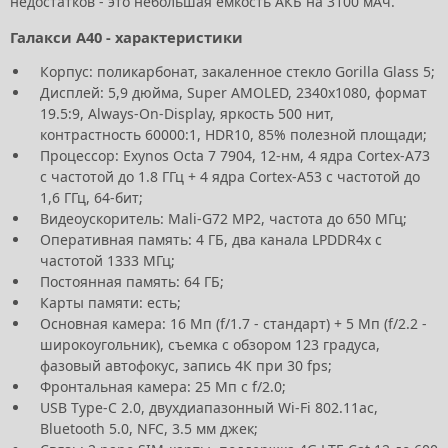
недостатков - это небольшая емкость АКБ на 3100 мАч.
Галакси А40 - характеристики
Корпус: поликарбонат, закаленное стекло Gorilla Glass 5;
Дисплей: 5,9 дюйма, Super AMOLED, 2340х1080, формат
19.5:9, Always-On-Display, яркость 500 нит,
контрастность 60000:1, HDR10, 85% полезной площади;
Процессор: Exynos Octa 7 7904, 12-нм, 4 ядра Cortex-A73
с частотой до 1.8 ГГц + 4 ядра Cortex-A53 с частотой до
1,6 ГГц, 64-бит;
Видеоускоритель: Mali-G72 MP2, частота до 650 МГц;
Оперативная память: 4 ГБ, два канала LPDDR4x с
частотой 1333 МГц;
Постоянная память: 64 ГБ;
Карты памяти: есть;
Основная камера: 16 Мп (f/1.7 - стандарт) + 5 Мп (f/2.2 -
широкоугольник), съемка с обзором 123 градуса,
фазовый автофокус, запись 4К при 30 fps;
Фронтальная камера: 25 Мп с f/2.0;
USB Type-C 2.0, двухдиапазонный Wi-Fi 802.11ac,
Bluetooth 5.0, NFC, 3.5 мм джек;