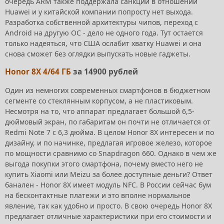
очередь ARM также поддержала санкции в отношении
Huawei и у китайской компании попросту нет выхода.
Разработка собственной архитектуры чипов, переход с
Android на другую ОС - дело не одного года. Тут остается
только надеяться, что США ослабит хватку Huawei и она
снова сможет без оглядки выпускать новые гаджеты.
Honor 8X 4/64 ГБ
за 14900 рублей
Один из немногих современных смартфонов в бюджетном
сегменте со стеклянным корпусом, а не пластиковым.
Несмотря на то, что аппарат предлагает большой 6,5-
дюймовый экран, по габаритам он почти не отличается от
Redmi Note 7 с 6,3 дюйма. В целом Honor 8X интересен и по
дизайну, и по начинке, предлагая игровое железо, которое
по мощности сравнимо со Snapdragon 660. Однако в чем же
выгода покупки этого смартфона, почему вместо него не
купить Xiaomi или Meizu за более доступные деньги? Ответ
банален - Honor 8X имеет модуль NFC. В России сейчас бум
на бесконтактные платежи и это вполне нормальное
явление, так как удобно и просто. В свою очередь Honor 8X
предлагает отличные характеристики при его стоимости и