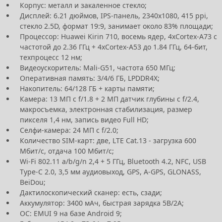
Корпус: металл и закаленное стекло;
Дисплей: 6.21 дюймов, IPS-панель, 2340х1080, 415 ppi,
стекло 2.5D, формат 19:9, занимает около 83% площади;
Процессор: Huawei Kirin 710, восемь ядер, 4хCortex-A73 с
частотой до 2.36 ГГц + 4хCortex-A53 до 1.84 ГГц, 64-бит,
техпроцесс 12 нм;
Видеоускоритель: Mali-G51, частота 650 МГц;
Оперативная память: 3/4/6 ГБ, LPDDR4X;
Накопитель: 64/128 ГБ + карты памяти;
Камера: 13 МП с f/1.8 + 2 МП датчик глубины с f/2.4,
макросъемка, электронная стабилизация, размер
пикселя 1,4 нм, запись видео Full HD;
Селфи-камера: 24 МП c f/2.0;
Количество SIM-карт: две, LTE Cat.13 - загрузка 600
Мбит/с, отдача 100 Мбит/с;
Wi-Fi 802.11 a/b/g/n 2,4 + 5 ГГц, Bluetooth 4.2, NFC, USB
Type-C 2.0, 3,5 мм аудиовыход, GPS, A-GPS, GLONASS,
BeiDou;
Дактилоскопический сканер: есть, сзади;
Аккумулятор: 3400 мАч, быстрая зарядка 5В/2А;
ОС: EMUI 9 на базе Android 9;