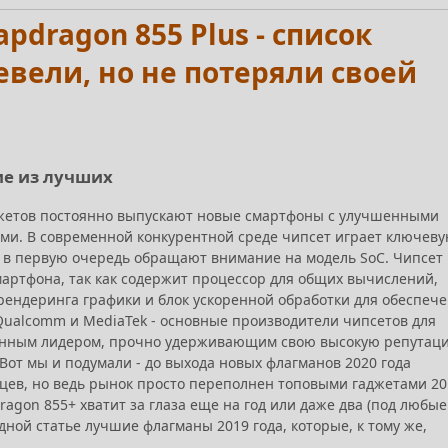
dragon 855 Plus - список
вели, но не потеряли своей
ие из лучших
жетов постоянно выпускают новые смартфоны с улучшенными
ми. В современной конкурентной среде чипсет играет ключев
не в первую очередь обращают внимание на модель SoC. Чипсет
мартфона, так как содержит процессор для общих вычислений,
рендеринга графики и блок ускоренной обработки для обеспеч
 Qualcomm и MediaTek - основные производители чипсетов для
енным лидером, прочно удерживающим свою высокую репутац
Вот мы и подумали - до выхода новых флагманов 2020 года
яцев, но ведь рынок просто переполнен топовыми гаджетами 20
dragon 855+ хватит за глаза еще на год или даже два (под любые
одной статье лучшие флагманы 2019 года, которые, к тому же,