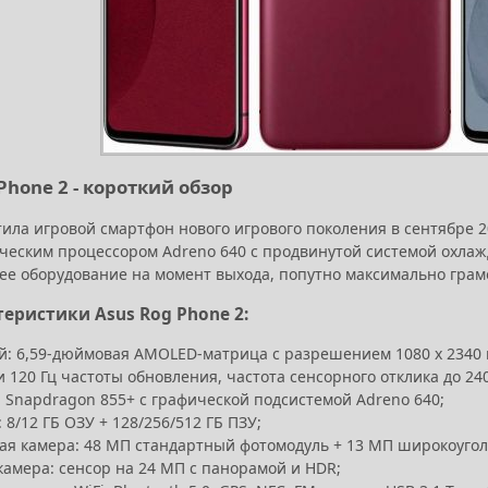
Phone 2 - короткий обзор
тила игровой смартфон нового игрового поколения в сентябре 
ическим процессором Adreno 640 с продвинутой системой охлаж
ее оборудование на момент выхода, попутно максимально гра
теристики Asus Rog Phone 2:
: 6,59-дюймовая AMOLED-матрица с разрешением 1080 x 2340 пи
 120 Гц частоты обновления, частота сенсорного отклика до 240
 Snapdragon 855+ с графической подсистемой Adreno 640;
 8/12 ГБ ОЗУ + 128/256/512 ГБ ПЗУ;
ая камера: 48 МП стандартный фотомодуль + 13 МП широкоугол
камера: сенсор на 24 МП с панорамой и HDR;