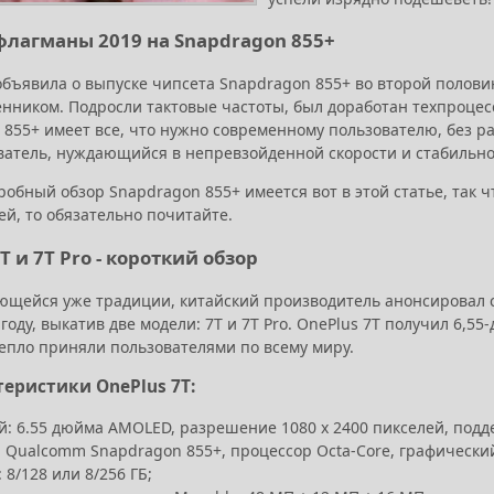
лагманы 2019 на Snapdragon 855+
бъявила о выпуске чипсета Snapdragon 855+ во второй полови
нником. Подросли тактовые частоты, был доработан техпроцес
 855+ имеет все, что нужно современному пользователю, без р
ватель, нуждающийся в непревзойденной скорости и стабильно
робный обзор Snapdragon 855+ имеется вот в этой статье, так 
й, то обязательно почитайте.
T и 7T Pro - короткий обзор
ющейся уже традиции, китайский производитель анонсировал 
 году, выкатив две модели: 7T и 7T Pro. OnePlus 7T получил 6,
епло приняли пользователями по всему миру.
теристики OnePlus 7T:
: 6.55 дюйма AMOLED, разрешение 1080 x 2400 пикселей, поддерж
: Qualcomm Snapdragon 855+, процессор Octa-Core, графически
 8/128 или 8/256 ГБ;