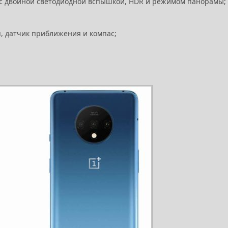
ы с двойной светодиодной вспышкой, HDR и режимом панорамы;
п, датчик приближения и компас;