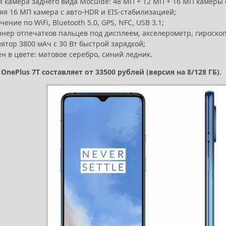
я камера заднего вида Moculde: 48 МП + 12 МП + 16 МП камер
яя 16 МП камера с авто-HDR и EIS-стабилизацией;
ение по WiFi, Bluetooth 5.0, GPS, NFC, USB 3.1;
анер отпечатков пальцев под дисплеем, акселерометр, гироско
ятор 3800 мАч с 30 Вт быстрой зарядкой;
н в цвете: матовое серебро, синий ледник.
OnePlus 7T составляет от 33500 рублей (версия на 8/128 ГБ).