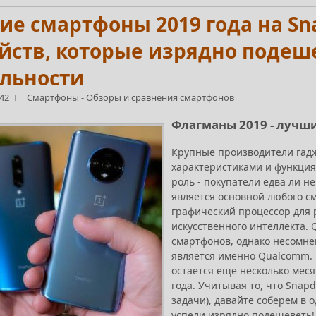
е смартфоны 2019 года на Snap
йств, которые изрядно подеше
альности
:42
Смартфоны
-
Обзоры и сравнения смартфонов
Флагманы 2019 - лучш
Крупные производители гад
характеристиками и функция
роль - покупатели едва ли 
является основной любого с
графический процессор для 
искусственного интеллекта.
смартфонов, однако несомн
является именно Qualcomm. 
остается еще несколько мес
года. Учитывая то, что Snap
задачи), давайте соберем в 
успели изрядно подешеветь!