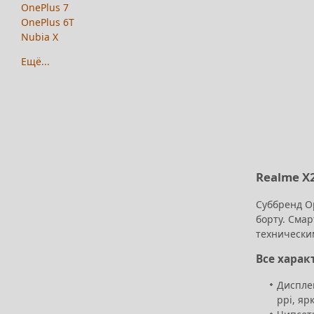
OnePlus 7
OnePlus 6T
Nubia X
Ещё...
Realme X2
Суббренд O
борту. Сма
технически
Все харак
Диспле
ppi, яр