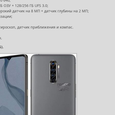
o 640;
Б ОЗУ + 128/256 ГБ UFS 3.0;
рокий датчик на 8 МП + датчик глубины на 2 МП;
изации;
гироскоп, датчик приближения и компас.
х.
).