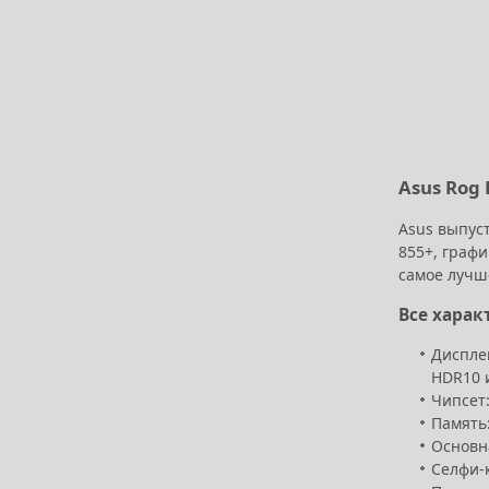
Asus Rog 
Asus выпус
855+, граф
самое лучш
Все харак
Дисплей
HDR10 и
Чипсет:
Память:
Основн
Селфи-