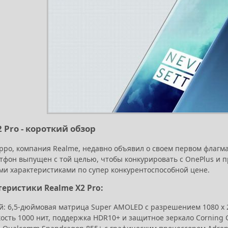
 Pro - короткий обзор
ppo, компания Realme, недавно объявил о своем первом флагма
ртфон выпущен с той целью, чтобы конкурировать с OnePlus и
ми характеристиками по супер конкурентоспособной цене.
теристики Realme X2 Pro:
й: 6,5-дюймовая матрица Super AMOLED с разрешением 1080 x 2
кость 1000 нит, поддержка HDR10+ и защитное зеркало Corning Go