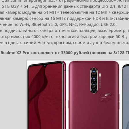
: Qualcomm Snapdragon 855+ с графическим процессором Adren
 6 ГБ ОЗУ + 64 ГБ для хранения данных стандарта UFS 2.1; 8/12 Г
я камера: модуль на 64 МП + телеобъектив на 12 Мп + сверхши
льная камера: сенсор на 16 МП с поддержкой HDR и EIS-стабил
ение по Wi-Fi, Bluetooth 5.0, GPS, NFC, FM-радио, USB 2.0;
е поддисплейного сканера отпечатков пальцев, акселерометр, 
ятор емкостью 4000 мАч с технологией быстрой зарядки 50 Вт;
н в цветах: синий Нептун, красном, сером и лунно-белом цвета
Realme X2 Pro составляет от 33000 рублей (версия на 8/128 ГБ