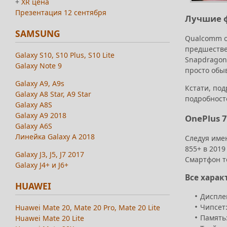
+
XR цена
Презентация 12 сентября
Лучшие ф
SAMSUNG
Qualcomm о
предшестве
Galaxy S10, S10 Plus, S10 Lite
Snapdragon
Galaxy Note 9
просто обы
Galaxy A9, A9s
Кстати, под
Galaxy A8 Star, A9 Star
подробносте
Galaxy A8S
Galaxy A9 2018
OnePlus 7
Galaxy A6S
Линейка Galaxy A 2018
Следуя име
855+ в 2019
Galaxy J3, J5, J7 2017
Смартфон т
Galaxy J4+ и J6+
Все харак
HUAWEI
Дисплей
Чипсет
Huawei Mate 20, Mate 20 Pro, Mate 20 Lite
Память:
Huawei Mate 20 Lite