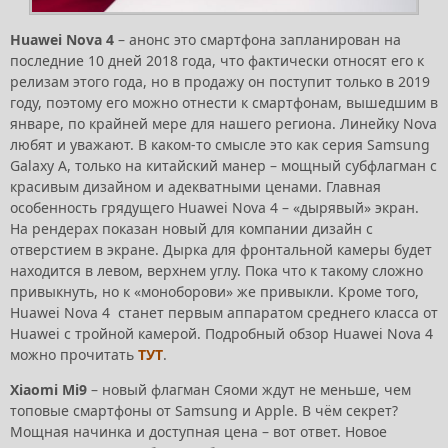
Huawei Nova 4
– анонс это смартфона запланирован на
последние 10 дней 2018 года, что фактически относят его к
релизам этого года, но в продажу он поступит только в 2019
году, поэтому его можно отнести к смартфонам, вышедшим в
январе, по крайней мере для нашего региона. Линейку Nova
любят и уважают. В каком-то смысле это как серия Samsung
Galaxy A, только на китайский манер – мощный субфлагман с
красивым дизайном и адекватными ценами. Главная
особенность грядущего Huawei Nova 4 – «дырявый» экран.
На рендерах показан новый для компании дизайн с
отверстием в экране. Дырка для фронтальной камеры будет
находится в левом, верхнем углу. Пока что к такому сложно
привыкнуть, но к «моноборови» же привыкли. Кроме того,
Huawei Nova 4 станет первым аппаратом среднего класса от
Huawei с тройной камерой. Подробный обзор Huawei Nova 4
можно прочитать
ТУТ
.
Xiaomi Mi9
– новый флагман Сяоми ждут не меньше, чем
топовые смартфоны от Samsung и Apple. В чём секрет?
Мощная начинка и доступная цена – вот ответ. Новое