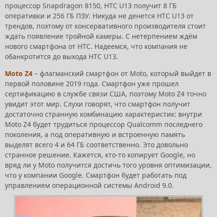
процессор Snapdragon 8150, HTC U13 получит 8 ГБ
оперативки и 256 ГБ ПЗУ. Никуда не денется HTC U13 от
трендов, поэтому от консервативного производителя стоит
ждать появление тройной камеры. С нетерпением ждём
нового смартфона от HTC. Надеемся, что компания не
обанкротится до выхода HTC U13.
Moto Z4
– флагманский смартфон от Moto, который выйдет в
первой половине 2019 года. Смартфон уже прошел
сертификацию в службе связи США, поэтому Moto Z4 точно
увидит этот мир. Слухи говорят, что смартфон получит
достаточно странную комбинацию характеристик: внутри
Moto Z4 будет трудиться процессор Qualcomm последнего
поколения, а под оперативную и встроенную память
выделят всего 4 и 64 ГБ соответственно. Это довольно
странное решение. Кажется, кто-то копирует Google, но
вряд ли у Moto получится достичь того уровня оптимизации,
что у компании Google. Смартфон будет работать под
управлением операционной системы Android 9.0.