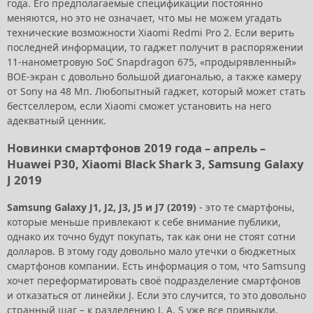
года. Его предполагаемые спецификации постоянно
меняются, но это не означает, что мы не можем угадать
технические возможности Xiaomi Redmi Pro 2. Если верить
последней информации, то гаджет получит в распоряжении
11-нанометровую SoC Snapdragon 675, «продырявленный»
BOE-экран с довольно большой диагональю, а также камеру
от Sony на 48 Мп. Любопытный гаджет, который может стать
бестселлером, если Xiaomi сможет установить на него
адекватный ценник.
Новинки смартфонов 2019 года – апрель –
Huawei P30, Xiaomi Black Shark 3, Samsung Galaxy
J 2019
Samsung Galaxy J1, J2, J3, J5 и J7 (2019)
- это те смартфоны,
которые меньше привлекают к себе внимание публики,
однако их точно будут покупать, так как они не стоят сотни
долларов. В этому году довольно мало утечки о бюджетных
смартфонов компании. Есть информация о том, что Samsung
хочет переформатировать своё подразделение смартфонов
и отказаться от линейки J. Если это случится, то это довольно
странный шаг – к разделению J, A, S уже все привыкли.