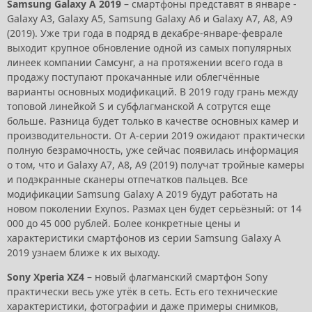
Samsung Galaxy A 2019
– смартфоны представят в январе -
Galaxy A3, Galaxy A5, Samsung Galaxy A6 и Galaxy A7, А8, А9
(2019). Уже три года в подряд в декабре-январе-феврале
выходит крупное обновление одной из самых популярных
линеек компании Самсунг, а на протяжении всего года в
продажу поступают прокачанные или облегчённые
варианты основных модификаций. В 2019 году грань между
топовой линейкой S и субфлагманской A сотрутся еще
больше. Разница будет только в качестве основных камер и
производительности. От A-серии 2019 ожидают практически
полную безрамочность, уже сейчас появилась информация
о том, что и Galaxy A7, А8, А9 (2019) получат тройные камеры
и подэкранные сканеры отпечатков пальцев. Все
модификации Samsung Galaxy A 2019 будут работать на
новом поколении Exynos. Размах цен будет серьёзный: от 14
000 до 45 000 рублей. Более конкретные цены и
характеристики смартфонов из серии Samsung Galaxy A
2019 узнаем ближе к их выходу.
Sony Xperia XZ4
– новый флагманский смартфон Sony
практически весь уже утёк в сеть. Есть его технические
характеристики, фотографии и даже примеры снимков,