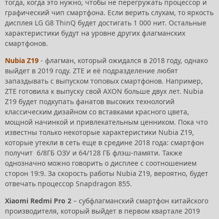
тогда, когда это нужно, чтобы не перегружать процессор и
графический чип смартфона. Если верить слухам, то яркость
дисплея LG G8 ThinQ будет достигать 1 000 нит. Остальные
характеристики будут на уровне других флагманских
смартфонов.
Nubia Z19
- флагман, который ожидался в 2018 году, однако
выйдет в 2019 году. ZTE и её подразделение любят
запаздывать с выпуском топовых смартфонов. Например,
ZTE готовила к выпуску свой AXON больше двух лет. Nubia
Z19 будет подкупать фанатов высоких технологий
классическим дизайном со вставками красного цвета,
мощной начинкой и привлекательным ценником. Пока что
известны только некоторые характеристики Nubia Z19,
которые утекли в сеть еще в средине 2018 года: смартфон
получит 6/8ГБ ОЗУ и 64/128 ГБ флэш-памяти. Также
однозначно можно говорить о дисплее с соотношением
сторон 19:9. За скорость работы Nubia Z19, вероятно, будет
отвечать процессор Snapdragon 855.
Xiaomi Redmi Pro 2
– субфлагманский смартфон китайского
производителя, который выйдет в первом квартале 2019