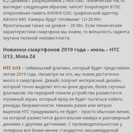
6,21дюймов с разрешением 2160x1080. Техническая часть
выглядит следующим образом: чипсет Snapdragon 8150,
оперативная память 6гб/8гб ОЗУ, графический адаптер
Adreno 640. Камеры будут топовыми: 12+20 Мп.
Фронтальная также на уровне – 20 Мп. Если технические
характеристики смартфона мы знаем, то внешность гаджета
окутана пеленой неизвестности.
Новинки смартфонов 2019 года – июнь – HTC
U13, Moto Z4
HTC U13
– тайваньский флагман, который будет представлен
летом 2019 года. Несмотря на это, мы знаем достаточно
много о смартфоне. Девайс получит интересный дизайн,
который точно выделит его на фоне других, более скучных
флагманов. На передней панели устройства разместится
огромный экран, который вряд ли будет пытаться побить
рекорды безрамочности. Никаких рамок или хитрых
вырезов HTC придумывать не будет - просто обычная линия,
на которой разместится фронтальная камера и разговорный
динамик с другими датчиками. С производительностью у
телефона всё более-менее стандартно: восьмиядерный