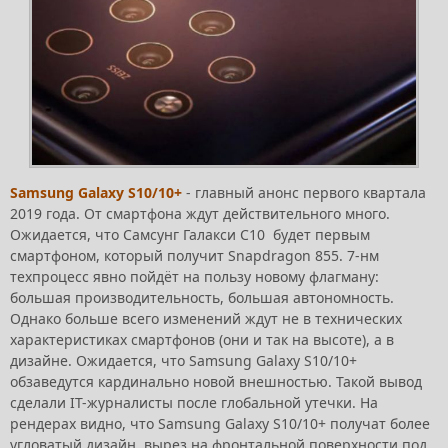
Samsung Galaxy S10/10+
- главный анонс первого квартала
2019 года. От смартфона ждут действительного много.
Ожидается, что Самсунг Галакси С10 будет первым
смартфоном, который получит Snapdragon 855. 7-нм
техпроцесс явно пойдёт на пользу новому флагману:
большая производительность, большая автономность.
Однако больше всего изменений ждут не в технических
характеристиках смартфонов (они и так на высоте), а в
дизайне. Ожидается, что Samsung Galaxy S10/10+
обзаведутся кардинально новой внешностью. Такой вывод
сделали IT-журналисты после глобальной утечки. На
рендерах видно, что Samsung Galaxy S10/10+ получат более
угловатый дизайн, вырез на фронтальной поверхности под