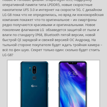
оперативной памяти типа LPDDR5, новые скоростные
накопители UFS 3.0 и интернет на скорости 5G. C дизайном
LG G8 пока что не определилась, но вряд ли южнокорейская
компания покажет что-то оригинальное – их смартфоны
редко получаются красивыми и оригинальными. Новое
поколение флагманов LG обзаведется защитой от пыли и
влаги по стандарту IP68, Bluetooth пятой версии, новой
быстрой QI зарядкой и свежей версией ОС Андроид. На
тыльной стороне покупателя будет ждать тройная камера –
всё по фен шую. Секрет только один: сколько будет стоить
LG G8?