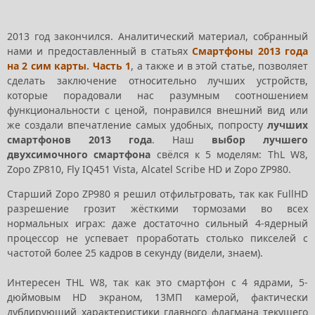
2013 год закончился. Аналитический материал, собранный
нами и предоставленный в статьях
Смартфоны 2013 года
на 2 сим карты. Часть 1
, а также и в этой статье, позволяет
сделать заключение относительно лучших устройств,
которые порадовали нас разумным соотношением
функциональности с ценой, понравился внешний вид или
же создали впечатление самых удобных, попросту
лучших
смартфонов 2013 года
. Наш
выбор лучшего
двухсимочного смартфона
свёлся к 5 моделям: ThL W8,
Zopo ZP810, Fly IQ451 Vista, Alcatel Scribe HD и Zopo ZP980.
Старший Zopo ZP980 я решил отфильтровать, так как FullHD
разрешение грозит жёсткими тормозами во всех
нормальных играх: даже достаточно сильный 4-ядерный
процессор не успевает проработать столько пикселей с
частотой более 25 кадров в секунду (видели, знаем).
Интересен THL W8, так как это смартфон с 4 ядрами, 5-
дюймовым HD экраном, 13МП камерой, фактически
дублирующий характеристики главного флагмана текущего