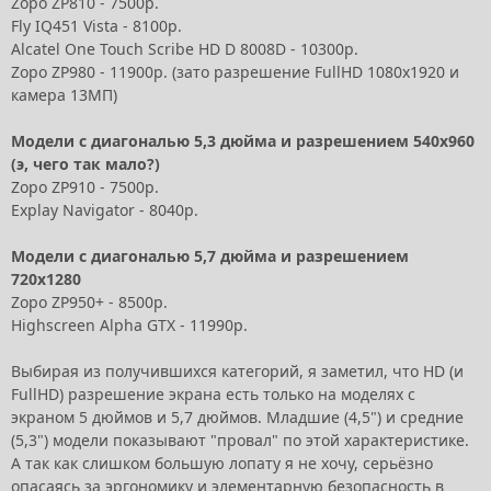
Zopo ZP810 - 7500р.
Fly IQ451 Vista - 8100р.
Alcatel One Touch Scribe HD D 8008D - 10300р.
Zopo ZP980 - 11900р. (зато разрешение FullHD 1080x1920 и
камера 13МП)
Модели с диагональю 5,3 дюйма и разрешением 540x960
(э, чего так мало?)
Zopo ZP910 - 7500р.
Explay Navigator - 8040р.
Модели с диагональю 5,7 дюйма и разрешением
720x1280
Zopo ZP950+ - 8500р.
Highscreen Alpha GTX - 11990р.
Выбирая из получившихся категорий, я заметил, что HD (и
FullHD) разрешение экрана есть только на моделях с
экраном 5 дюймов и 5,7 дюймов. Младшие (4,5") и средние
(5,3") модели показывают "провал" по этой характеристике.
А так как слишком большую лопату я не хочу, серьёзно
опасаясь за эргономику и элементарную безопасность в