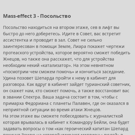
Mass-effect 3 - Посольство
Посольство находиться на втором этаже, сев в лифт вы
быстро до него доберетесь. Идите в Совет, вас встретит
ассистентка и проводит в зал. Совет не сильно
заинтересован в помощи Земле, Лиара покажет чертежи
протеаского устройства, которое вероятно сможет победить
Жнецов, но также она расскажет, что для устройства
необходим некий «катализатор». На этом невнятном
«посмотрим чем сможем помочь» и кончиться заседание.
Удина позовет Шепарда пройти к нему в кабинет для
разговора. Как вдруг в кабинет зайдет турианский советник,
он скажет нам, кто сможет помочь, а также восстановит вас
в звании Спектра. Ваша задача состоит в том, чтобы с
примарха Федориана с планеты Палавен, где он оказался в
неприятной ситуации во время атаки Жнецов.
На этом этаже вы сможете побеседовать с журналисткой
которая врывалась в кабинет к Командору Бейли, она будет
задавать вопросы о том «как героический капитан Шепард
покинул Землю на которой умирают миллионы людей» в