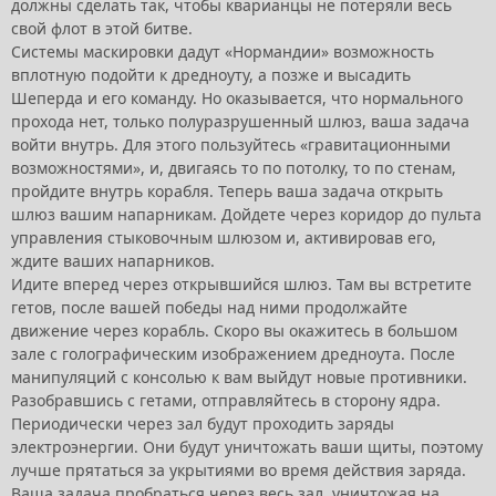
должны сделать так, чтобы кварианцы не потеряли весь
свой флот в этой битве.
Системы маскировки дадут «Нормандии» возможность
вплотную подойти к дредноуту, а позже и высадить
Шеперда и его команду. Но оказывается, что нормального
прохода нет, только полуразрушенный шлюз, ваша задача
войти внутрь. Для этого пользуйтесь «гравитационными
возможностями», и, двигаясь то по потолку, то по стенам,
пройдите внутрь корабля. Теперь ваша задача открыть
шлюз вашим напарникам. Дойдете через коридор до пульта
управления стыковочным шлюзом и, активировав его,
ждите ваших напарников.
Идите вперед через открывшийся шлюз. Там вы встретите
гетов, после вашей победы над ними продолжайте
движение через корабль. Скоро вы окажитесь в большом
зале с голографическим изображением дредноута. После
манипуляций с консолью к вам выйдут новые противники.
Разобравшись с гетами, отправляйтесь в сторону ядра.
Периодически через зал будут проходить заряды
электроэнергии. Они будут уничтожать ваши щиты, поэтому
лучше прятаться за укрытиями во время действия заряда.
Ваша задача пробраться через весь зал, уничтожая на