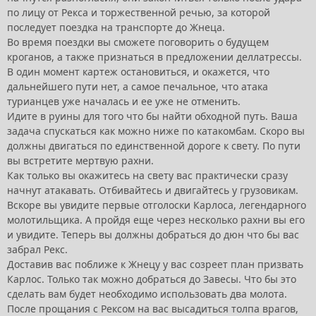
по лицу от Рекса и торжественной речью, за которой
последует поездка на транспорте до Жнеца.
Во время поездки вы сможете поговорить о будущем
кроганов, а также признаться в предложении деллатрессы.
В один момент картеж остановиться, и окажется, что
дальнейшего пути нет, а самое печальное, что атака
турианцев уже началась и ее уже не отменить.
Идите в руины для того что бы найти обходной путь. Ваша
задача спускаться как можно ниже по катакомбам. Скоро вы
должны двигаться по единственной дороге к свету. По пути
вы встретите мертвую рахни.
Как только вы окажитесь на свету вас практически сразу
начнут атакавать. Отбивайтесь и двигайтесь у грузовикам.
Вскоре вы увидите первые отголоски Карлоса, легендарного
молотильщика. А пройдя еще через несколько рахни вы его
и увидите. Теперь вы должны добраться до дюн что бы вас
забрал Рекс.
Доставив вас поближе к Жнецу у вас созреет план призвать
Карлос. Только так можно добраться до Завесы. Что бы это
сделать вам будет необходимо использовать два молота.
После прощания с Рексом на вас высадиться толпа врагов,