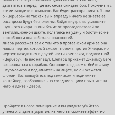
двигайтесь вперед, где вас снова ожидает бой. Покончив и с
этими заходите в комплекс. Вас будет расспрашивать Эшли
о «Цербере» но так как вы и вправду ничего не знаете ее
расспросы будут бесполезны. Зайдя внутрь вы услышите
шум – это Лиара Т’Сони бежит от преследователей по
вентиляционной шахте, полагаясь на удачу и биотические
способности она избежала опасностей.
Лиара расскажет вам о том что в протеанском архиве она
нашла чертеж который сможет помочь против Жнецов, но
чертеж находиться в другой части комплекса, подвластной
«Церберу». На вас нападут, Шепард прикажет Джеймсу Веге
возвращаться к кораблю. Оставшись вдвоем отбейте атаку
штурмовиков и поднимитесь на лифте, но он окажется
сломан. Воспользуйтесь подъемником и поднимите
контейнер, взобравшись на соседние ящики прыгните на
него и идите к двери.
Пройдите в новое помещение и вы увидите убийство
ученого, сядьте в укрытие, из него вы сможете эффектно