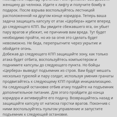
женщину до челнока. Идите к лифту и получите бомбу в
подарок. После взрыва воспользуйтесь лестницей
расположенной на другом конце коридора. Теперь ваша
задача защищать капсулу от атак «Цербера» идите вперед
до следующего КПП. Вы увидите сбежавшего яга, он убьет
пару врагов и убежит, не причинив вам вреда. Тут будет
необходимо пройти, но из-за огня это сделать будет
невозможно. Не беда, перепрыгните через укрытие и
обойдите огонь.
Добежав до следующего КПП защищайте зону, как только
атака будет отбита, воспользуйтесь компьютером и
поднимите капсулы до следующего пункта. Но бойцы
«Цербера» выведут подъемник из строя. Вам будут мешать
несколько турелей и пару солдат, используя умения гранаты
продвигайтесь к следующему КПП пройдя инициализацию.
На следующей остановке отбив атаку подайте на подъемник
дополнительное питание. Для этого пройдите до конца
коридора и активируйте его подачу. Возвращайтесь назад и
защищайте капсулу от натиска горстки врагов. Покончив с
ними воспользуйтесь пультом управление и запустите
подъемник к следующей остановке.