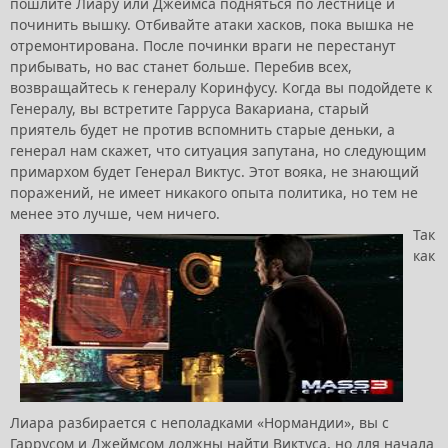
пошлите Лиару или Джеймса подняться по лестнице и
починить вышку. Отбивайте атаки хасков, пока вышка не
отремонтирована. После починки враги не перестанут
прибывать, но вас станет больше. Перебив всех,
возвращайтесь к генералу Коринфусу. Когда вы подойдете к
Генералу, вы встретите Гарруса Вакариана, старый
приятель будет не против вспомнить старые деньки, а
генерал нам скажет, что ситуация запутана, но следующим
примархом будет Генерал Виктус. Этот вояка, не знающий
поражений, не имеет никакого опыта политика, но тем не
менее это лучше, чем ничего.
Так
как
Лиара разбирается с неполадками «Нормандии», вы с
Гаррусом и Джеймсом должны найти Виктуса, но для начала