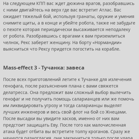
На следующем КПП вас ждет дюжина врагов, разобравшись
с ними двигайтесь на верх где вас встретит Атлас. Вас
ожидает тяжелый бой, используя гранаты, оружие и умения
снимите щиты, а в конце и убейте робота, также не забудьте
о пехоте которая периодически высаживается неподалеку
от робота. Разобравшись с врагами к вам приземлиться
челнок, Рекс заберет женщину. На борту «Нормандии»
выясниться что Рексу придется погостить на корабле.
Mass-effect 3 - Тучанка: завеса
После всех приготовлений летите к Тучанке для излечения
генофага, после разъяснения плана с вами свяжется
делатресса. Она предложит вам сложный выбор вылечить
генофаг и не получить помощь саларианцев или же помочь
им ликвидировать угрозу и тогда саларианцы выделят
лучших инженеров и весь свой флот на бой со Жнецами.
После высадки вы увидите хасков, именно от них вам
предстоит защищать Еву. После того как малочисленная
атака будет отбита вы встретите толпу кроганов. Сразу же
начнутся разногласия, они закончиться только после удара