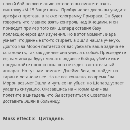
новый бой по окончанию которого вы сможете взять
винтовку «М-15 Защитник» . Пройдя через дверь вы увидите
артефакт протеан, а также голограмму Призрака. Он будет
говорить что главное взять контроль над Жнецами, и он
приводит пример того как Шепард оставил базу
Коллекционеров для изучения. Но в этот момент Лиара
узнает что данные кто-то стирает, а Эшли нашла ученую,
Доктор Ева Морон пытается от вас убежать ваша задача ее
остановить, так как данные она унесла с собой. Преследуйте
ее, вам иногда будут мешать рядовые бойцы, убейте их и
продолжайте погоню пока она не сядет в летательный
аппарат. Но тут нам поможет Джеймс Вега, он пойдет на
таран и остановит ее. Но не все кончено, во время Ева
Морон возьмет Эшли и чуть ее ни убьет, но Шепард успеет
уладить ситуацию. Оказавшись на «Нормандии» вы
полетите в Цитадель что бы встретиться с Советом и
доставить Эшли в больницу.
Mass-effect 3 - Цитадель