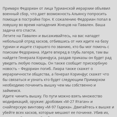
Примарх Федориан от лица Турианской иерархии объявил
военный сбор, что дает возможность Альянсу попросить
помощи в постройке Горн. К сожалению Федориан попал в
ловушку во время нападения Жнецов на Павален. Ваша
задача его спасти.
Летите на Павален и высаживайтесь, на вас нападет
небольшой отряд хасков, отбившись от них идите на базу
туриан и ищите старшего по званию, кто бы мог помочь с
поискам Федориана. Идите вперед в глубь лагеря, там вы
найдете Генерала Коринфуса, раздав приказы он будет рад
увидеть любую помощь. Он также сообщит прискорбную
новость – Федориан погиб. Лиара также скажет о
иерархичности общества, а Генерал Коринфус скажет что
бы связаться и узнать кто будет следующим Примархом
необходимо починить вышку чем мы собственно и
займемся.
Идите чинить вышку. По пути можно взять множество
модификаций, оружие: дробовик «М-27 Ятаган» и
снайперскую винтовку «М-97 Гадюка». Двигайтесь к вышке и
убейте всех хасков, которые мешают ее починке. Убив их,