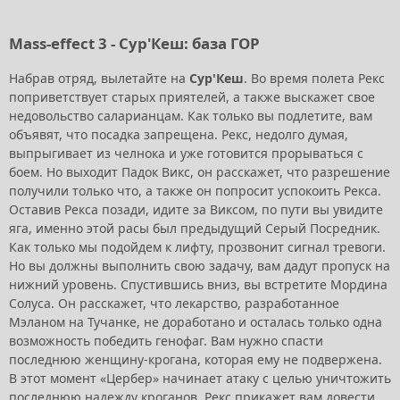
Mass-effect 3 - Сур'Кеш: база ГОР
Набрав отряд, вылетайте на
Сур'Кеш
. Во время полета Рекс
поприветствует старых приятелей, а также выскажет свое
недовольство саларианцам. Как только вы подлетите, вам
объявят, что посадка запрещена. Рекс, недолго думая,
выпрыгивает из челнока и уже готовится прорываться с
боем. Но выходит Падок Викс, он расскажет, что разрешение
получили только что, а также он попросит успокоить Рекса.
Оставив Рекса позади, идите за Виксом, по пути вы увидите
яга, именно этой расы был предыдущий Серый Посредник.
Как только мы подойдем к лифту, прозвонит сигнал тревоги.
Но вы должны выполнить свою задачу, вам дадут пропуск на
нижний уровень. Спустившись вниз, вы встретите Мордина
Солуса. Он расскажет, что лекарство, разработанное
Мэланом на Тучанке, не доработано и осталась только одна
возможность победить генофаг. Вам нужно спасти
последнюю женщину-крогана, которая ему не подвержена.
В этот момент «Цербер» начинает атаку с целью уничтожить
последнюю надежду кроганов. Рекс прикажет вам довести