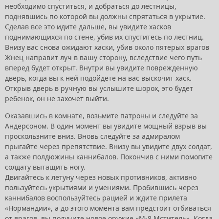
необходимо спуститься, и добраться до лестницы,
поднявшись по которой вы должны спрятаться в укрытие.
Сделав все это идите дальше, вы увидите хасков
поднимающихся по стене, убив их спуститесь по лестниц.
Внизу вас снова ожидают хаски, убив около пятерых врагов
Жнец направит луч в вашу сторону, вследствие чего путь
вперед будет открыт. Внутри вы увидите поврежденную
дверь, когда вы к ней подойдете на вас выскочит хаск.
Открыв дверь в ручную вы услышите шорох, это будет
ребенок, он не захочет выйти.
Оказавшись в комнате, возьмите патроны и следуйте за
Андерсоном. В один момент вы увидите мощный взрыв вы
проскользните вниз. Вновь следуйте за адмиралом
прыгайте через препятствие. Внизу вы увидите двух солдат,
а также полдюжины каннибалов. Покончив с ними помогите
солдату вытащить ногу.
Двигайтесь к летуну через новых противников, активно
пользуйтесь укрытиями и умениями. Пробившись через
каннибалов воспользуйтесь рацией и ждите прилета
«Нормандии», а до этого момента вам предстоит отбиваться
от врагов, вы получите новое оружие «М-8 Мститель». Когда