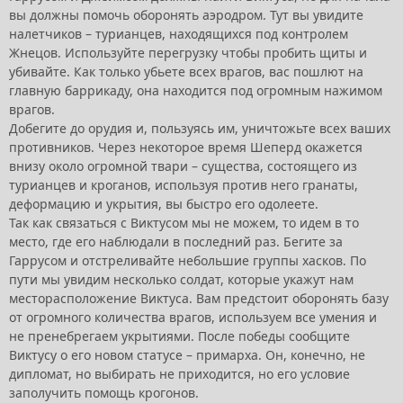
вы должны помочь оборонять аэродром. Тут вы увидите
налетчиков – турианцев, находящихся под контролем
Жнецов. Используйте перегрузку чтобы пробить щиты и
убивайте. Как только убьете всех врагов, вас пошлют на
главную баррикаду, она находится под огромным нажимом
врагов.
Добегите до орудия и, пользуясь им, уничтожьте всех ваших
противников. Через некоторое время Шеперд окажется
внизу около огромной твари – существа, состоящего из
турианцев и кроганов, используя против него гранаты,
деформацию и укрытия, вы быстро его одолеете.
Так как связаться с Виктусом мы не можем, то идем в то
место, где его наблюдали в последний раз. Бегите за
Гаррусом и отстреливайте небольшие группы хасков. По
пути мы увидим несколько солдат, которые укажут нам
месторасположение Виктуса. Вам предстоит оборонять базу
от огромного количества врагов, используем все умения и
не пренебрегаем укрытиями. После победы сообщите
Виктусу о его новом статусе – примарха. Он, конечно, не
дипломат, но выбирать не приходится, но его условие
заполучить помощь крогонов.