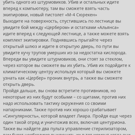
убить одного из штурмовиков. Убив и остальных идите
вперед к компьютеру, там вы сможете взять часть
экипировки, новый пистолет «М-4 Сюрекен»
Выходите на поверхность, спустившись по лестнице вы
увидите бой между «Цербером» и остатками «Альянса»
идите вперед к следующей лестнице, а также можете взять
комплект экипировки. Поднявшись прыгайте через
открытый шлюз и идите в открытую дверь, по пути вы
увидите кучу трупов умерших из-за недостатка кислорода.
Впереди вы увидите штурмовиков, они стоят за стеклом,
через которое вы сможете вы их убить. Убив их подойдите к
климатическому центру используя который вы сможете
узнать как «Цербер» проник внутрь, а также вы сможете
открыть дверь.
Пройдя дальше, вы снова встретите противников, но
некоторые из них будут особыми – со щитами, против них
надо использовать тактику окружения со своими
напарниками. Также против них хорошо срабатывает
«Сингулярность», которой владеет Лиара. Пройдя еще через
один такой отряд и уничтожив всех, включая центуриона.
Также вы найдете два пульта управление стерилизатором,
вам будет необходимо выключить их в тот момент когда они