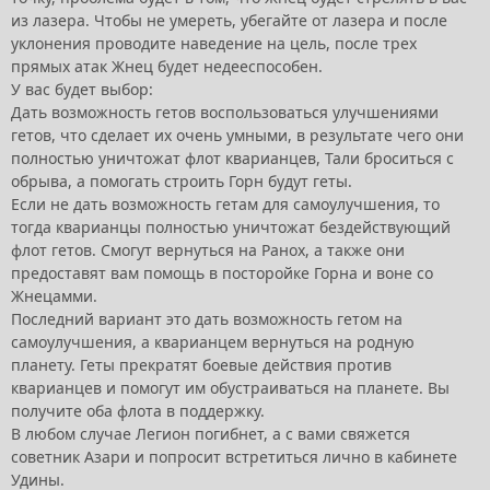
из лазера. Чтобы не умереть, убегайте от лазера и после
уклонения проводите наведение на цель, после трех
прямых атак Жнец будет недееспособен.
У вас будет выбор:
Дать возможность гетов воспользоваться улучшениями
гетов, что сделает их очень умными, в результате чего они
полностью уничтожат флот кварианцев, Тали броситься с
обрыва, а помогать строить Горн будут геты.
Если не дать возможность гетам для самоулучшения, то
тогда кварианцы полностью уничтожат бездействующий
флот гетов. Смогут вернуться на Ранох, а также они
предоставят вам помощь в посторойке Горна и воне со
Жнецамми.
Последний вариант это дать возможность гетом на
самоулучшения, а кварианцем вернуться на родную
планету. Геты прекратят боевые действия против
кварианцев и помогут им обустраиваться на планете. Вы
получите оба флота в поддержку.
В любом случае Легион погибнет, а с вами свяжется
советник Азари и попросит встретиться лично в кабинете
Удины.