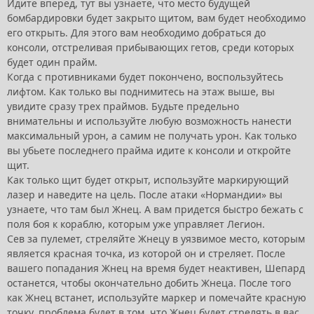
Идите вперед, тут вы узнаете, что место будущей
бомбардировки будет закрыто щитом, вам будет необходимо
его открыть. Для этого вам необходимо добраться до
консоли, отстреливая прибывающих гетов, среди которых
будет один прайм.
Когда с противниками будет покончено, воспользуйтесь
лифтом. Как только вы поднимитесь на этаж выше, вы
увидите сразу трех праймов. Будьте предельно
внимательны и используйте любую возможность нанести
максимальный урон, а самим не получать урон. Как только
вы убьете последнего прайма идите к консоли и откройте
щит.
Как только щит будет открыт, используйте маркирующий
лазер и наведите на цель. После атаки «Нормандии» вы
узнаете, что там был Жнец. А вам придется быстро бежать с
поля боя к кораблю, которым уже управляет Легион.
Сев за пулемет, стреляйте Жнецу в уязвимое место, которым
является красная точка, из которой он и стреляет. После
вашего попадания Жнец на время будет неактивен, Шепард
останется, чтобы окончательно добить Жнеца. После того
как Жнец встанет, используйте маркер и помечайте красную
точку, проблема будет в том, что Жнец будет стрелять в вас