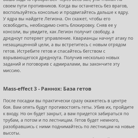
своем пути противников. Когда вы останетесь без врагов,
воспользуйтесь консолью и продвигайтесь дальше к ядру.
У ядра вы найдете Легиона. Он скажет, чтобы его
освободить, необходимо снять блокировку. Сняв ее у
консоли, вы увидите, как Легион получит свободу, а
дредноут потеряет управление. Кварианцы начнут атаку по
незащищенной цели, а вы встретитесь с новым отрядом
гетов. Истребите гетов и спасайтесь бегством с
взрывающегося дредноута. Получив несколько новых
заданий и поговорив с адмиралами, вы закончите эту
миссию.
Mass-effect 3 - Раннох: База гетов
После посадки вы практически сразу окажетесь в центре
боя. Вам опять будут противостоять геты. Убив их, пройдите
к входу. Но он будет закрыт, а вам придется забираться по
трубам, а потом и по лестницам. Гетов будет немного,
разобравшись с ними поднимайтесь по лестницам на новые
высоты.