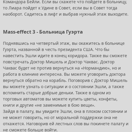
Командора Бейли. Если вы скажете что пойдете в больницу,
то Лиара пойдет к Удине в Совет, если вы в Совет тогда
наоборот. Садитесь в лифт и выбрав нужный этаж выходите.
Mass-effect 3 - Больница Гуэрта
Поднявшись на четвертый этаж, вы окажитесь в больнице
Гуэрта, названной в честь президента США. Что бы
навестить Эшли идите в конец коридора. Также вы сможете
повстречать Доктор Мишель и Доктор Чаквас. Доктор
Чаквас будет не против вернуться на «Нормандию», но и
работа в клинике интересна. Вы можете уговорить доктора
вернуться обратно на корабль. Поговорив с Доктор Мишель
вы можете узнать о ситуации и о состоянии Эшли, а также
вспомнить старые добрые деньки. Также в одном из
торговых автоматов вы можете купить цветы, конфеты,
книги и другие «не заменимые в бою вещи».
Зайдя в палату, вы увидите Эшли, она в плохом состоянии и
не может говорить, но от моральной поддержки она не
откажется. Наговорив ей лестных слов вы покинете палату и
не сможете больше войти.