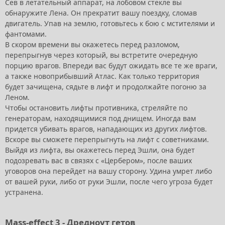
Сев в летательный аппарат, на лобовом стекле вы
обнаружите Лена. Он прекратит вашу поездку, сломав
двигатель. Упав на землю, готовьтесь к бою с мстителями и
фантомами.
В скором времени вы окажетесь перед разломом,
перепрыгнув через который, вы встретите очередную
порцию врагов. Впереди вас будут ожидать все те же враги,
а также новоприбывший Атлас. Как только территория
будет зачищена, сядьте в лифт и продолжайте погоню за
Леном.
Чтобы остановить лифты противника, стреляйте по
генераторам, находящимися под днищем. Иногда вам
придется убивать врагов, нападающих из других лифтов.
Вскоре вы сможете перепрыгнуть на лифт с советниками.
Выйдя из лифта, вы окажетесь перед Эшли, она будет
подозревать вас в связях с «Цербером», после ваших
уговоров она перейдет на вашу сторону. Удина умрет либо
от вашей руки, либо от руки Эшли, после чего угроза будет
устранена.
Mass-effect 3 - Дредноут гетов