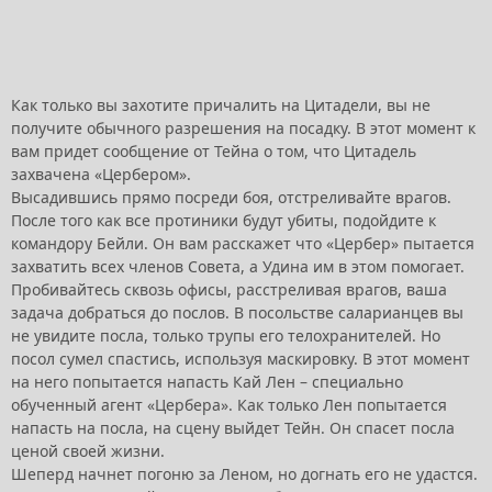
Как только вы захотите причалить на Цитадели, вы не
получите обычного разрешения на посадку. В этот момент к
вам придет сообщение от Тейна о том, что Цитадель
захвачена «Цербером».
Высадившись прямо посреди боя, отстреливайте врагов.
После того как все протиники будут убиты, подойдите к
командору Бейли. Он вам расскажет что «Цербер» пытается
захватить всех членов Совета, а Удина им в этом помогает.
Пробивайтесь сквозь офисы, расстреливая врагов, ваша
задача добраться до послов. В посольстве саларианцев вы
не увидите посла, только трупы его телохранителей. Но
посол сумел спастись, используя маскировку. В этот момент
на него попытается напасть Кай Лен – специально
обученный агент «Цербера». Как только Лен попытается
напасть на посла, на сцену выйдет Тейн. Он спасет посла
ценой своей жизни.
Шеперд начнет погоню за Леном, но догнать его не удастся.