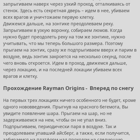
запрыгиваем наверх через узкий проход, отталкиваясь от
стенок. Здесь есть секретная дверь – идем в нее, убиваем
всех врагов и уничтожаем первую клетку.
Движемся дальше, на зонтике преодолеваем реку.
Запрыгиваем в узкую воронку, собираем люмов. Когда
нужно будет преодолеть реку на том же зонтике, нужно
учитывать, что мы теперь большого размера. Поэтому
прыгаем на зонтик, сразу же подпрыгиваем вверх и парим в
воздухе, ведь зонтик закроется на несколько секунд, после
чего вновь откроется. Идем в проход, движемся дальше,
через локацию, и на последней локации убиваем всех
врагов и клетку.
Прохождение Rayman Origins -
Вперед по снегу
На первых трех локациях ничего особенного не будет, кроме
одного нововведения. Прыгнув на красного бегемота, Вы
увидите появление шара. Прыгаем на шар, но не
задерживаемся на нем, чтобы он не упал вниз.
Подпрыгиваем, периодически паря в воздухе. Так и
преодолеваем упавший айсберг, а также, если получится,
забираемся на платформ над проходом на следующую