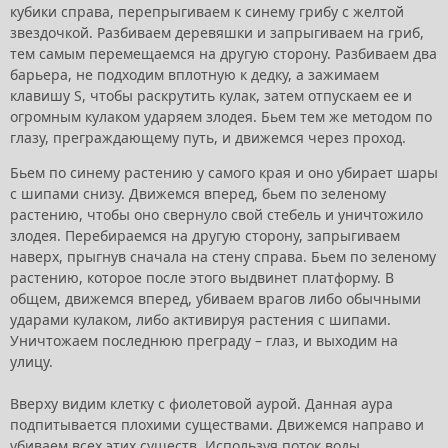
кубики справа, перепрыгиваем к синему грибу с желтой
звездочкой. Разбиваем деревяшки и запрыгиваем на гриб,
тем самым перемещаемся на другую сторону. Разбиваем два
барьера, не подходим вплотную к дедку, а зажимаем
клавишу S, чтобы раскрутить кулак, затем отпускаем ее и
огромным кулаком ударяем злодея. Бьем тем же методом по
глазу, преграждающему путь, и движемся через проход.
Бьем по синему растению у самого края и оно убирает шары
с шипами снизу. Движемся вперед, бьем по зеленому
растению, чтобы оно свернуло свой стебель и уничтожило
злодея. Перебираемся на другую сторону, запрыгиваем
наверх, прыгнув сначала на стену справа. Бьем по зеленому
растению, которое после этого выдвинет платформу. В
общем, движемся вперед, убиваем врагов либо обычными
ударами кулаком, либо активируя растения с шипами.
Уничтожаем последнюю преграду – глаз, и выходим на
улицу.
Вверху видим клетку с фиолетовой аурой. Данная аура
подпитывается плохими существами. Движемся направо и
убиваем всех этих существ. Используя поток воды,