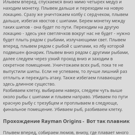
Илывем вперед, спускаемся вниз мимо четырех медуз и
находим монетку. Плывем дальше и переходим на новую
локацию. Сразу же уничтожаем колбу с сердчеком, плывем
дальше, избегая хвостов с шипами. Берем монетку между
таких шипов - она будет по пути. Переходим на другую
локацию - здесь уже светлячков вокруг нас не будет - нужно
будет плыть рядом с рыбами, излучающими свет. Плывем
вперед, плывем рядом с рыбой с шипами, ко лбу которой
подвешен фонарик. Плывем вниз рядом с другими рыбами,
далее следуем через узкий проход вниз и заходим в
секретное помещение. Уничтожаем всех рыб, пока те не
выпустили шипы. Если не успеваем, то лучше лишний раз
отплыть и переждать атаку. Также избегаем плавающее
здесь длинное существо.
Разбиваем клетку, выбираем наверх, следуем чуть выше
около рыбы с шипами и плывем направо. Убиваем по пути
красную рыбу с трезубцем и проплываем в следующе,
финальное помещение. Убиваем рыб, разбиваем клетку.
Прохождение Rayman Origins -
Вот так плавник
Плывем вперед, собираем люмов, внизу, где плавает много