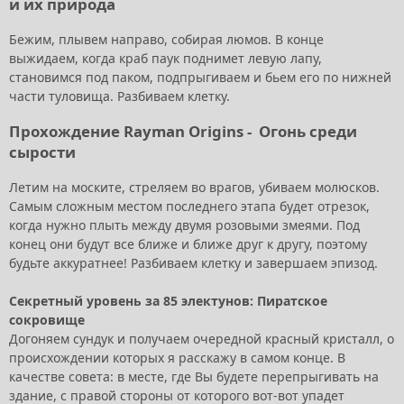
и их природа
Бежим, плывем направо, собирая люмов. В конце
выжидаем, когда краб паук поднимет левую лапу,
становимся под паком, подпрыгиваем и бьем его по нижней
части туловища. Разбиваем клетку.
Прохождение Rayman Origins -
Огонь среди
сырости
Летим на моските, стреляем во врагов, убиваем молюсков.
Самым сложным местом последнего этапа будет отрезок,
когда нужно плыть между двумя розовыми змеями. Под
конец они будут все ближе и ближе друг к другу, поэтому
будьте аккуратнее! Разбиваем клетку и завершаем эпизод.
Секретный уровень за 85 электунов: Пиратское
сокровище
Догоняем сундук и получаем очередной красный кристалл, о
происхождении которых я расскажу в самом конце. В
качестве совета: в месте, где Вы будете перепрыгивать на
здание, с правой стороны от которого вот-вот упадет