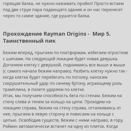
горящая балка, не нужно нажимать пробел! Просто встаем
под две струи пара падающего здания и он нас перенесет
через то самое здание, где рушится балка.
Прохождение Rayman Origins -
Мир 5.
Таинственный пик
Бежим вперед, прыгаем по платформам, избегаем отростков
с шипами. На следующей локации будет новая девушка.
Догоняем клетку с девушкой, поднимаясь все выше и выше
(с самого начала бежим направо). Разбить клетку нужно так -
когда клетка будет перебегать по потолку, наносим
сокрушительный удар по синему бутону, играющему роль
трамплина, в полете ударяем по клетке.
Итак, мы получаем способность бега по стенам. Бежим на
стену слева и тянем за кольцо на цепи. Проходим на
локацию справа, бежим на стену справа, отталкиваясь от
нее, прыгаем в левую сторону и повисаем на кольце с
цепью. Освободив существ, бежим с ними направо, в гору,
Рэймэн автоматически встанет на одну из плиток. Когда