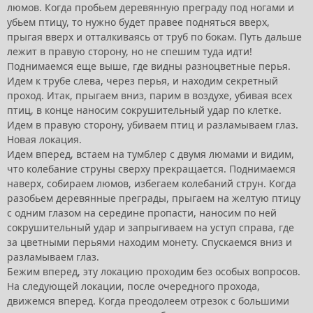
люмов. Когда пробьем деревянную преграду под ногами и
убьем птицу, то нужно будет правее подняться вверх,
прыгая вверх и отталкиваясь от труб по бокам. Путь дальше
лежит в правую сторону, но не спешим туда идти!
Поднимаемся еще выше, где видны разноцветные перья.
Идем к трубе слева, через перья, и находим секретный
проход. Итак, прыгаем вниз, парим в воздухе, убивая всех
птиц, в конце наносим сокрушительный удар по клетке.
Идем в правую сторону, убиваем птиц и разламываем глаз.
Новая локация.
Идем вперед, встаем на тумблер с двумя люмами и видим,
что колебание струны сверху прекращается. Поднимаемся
наверх, собираем люмов, избегаем колебаний струн. Когда
разобьем деревянные преграды, прыгаем на желтую птицу
с одним глазом на середине пропасти, наносим по ней
сокрушительный удар и запрыгиваем на уступ справа, где
за цветными перьями находим монету. Спускаемся вниз и
разламываем глаз.
Бежим вперед, эту локацию проходим без особых вопросов.
На следующей локации, после очередного прохода,
движемся вперед. Когда преодолеем отрезок с большими