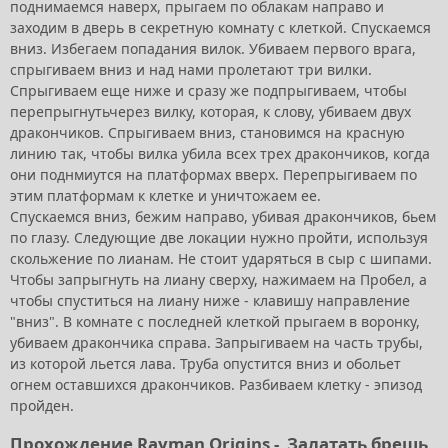
поднимаемся наверх, прыгаем по облакам направо и
заходим в дверь в секретную комнату с клеткой. Спускаемся
вниз. Избегаем попадания вилок. Убиваем первого врага,
спрыгиваем вниз и над нами пролетают три вилки.
Спрыгиваем еще ниже и сразу же подпрыгиваем, чтобы
перепрыгнутьчерез вилку, которая, к слову, убиваем двух
дракончиков. Спрыгиваем вниз, становимся на красную
линию так, чтобы вилка убила всех трех дракончиков, когда
они поднмиутся на платформах вверх. Перепрыгиваем по
этим платформам к клетке и уничтожаем ее.
Спускаемся вниз, бежим направо, убивая дракончиков, бьем
по глазу. Следующие две локации нужно пройти, используя
скольжение по лианам. Не стоит ударяться в сыр с шипами.
Чтобы запрыгнуть на лиану сверху, нажимаем на Пробел, а
чтобы спуститься на лиану ниже - клавишу направление
"вниз". В комнате с последней клеткой прыгаем в воронку,
убиваем дракончика справа. Запрыгиваем на часть трубы,
из которой льется лава. Труба опустится вниз и обольет
огнем оставшихся дракончиков. Разбиваем клетку - эпизод
пройден.
Прохождение Rayman Origins -
Залатать брешь