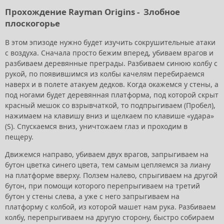
Прохождение Rayman Origins -
Злобное
плоскогорье
В этом эпизоде нужно будет изучить сокрушительные атаки
с воздуха. Сначала просто бежим вперед, убиваем врагов и
разбиваем деревянные преграды. Разбиваем синюю колбу с
рукой, по появившимся из колбы качелям перебираемся
наверх и в полете атакуем дедков. Когда окажемся у стены, а
под ногами будет деревянная платформа, под которой скрыт
красный мешок со взрывчаткой, то подпрыгиваем (Пробел),
нажимаем на клавишу вниз и щелкаем по клавише «удара»
(S). Спускаемся вниз, уничтожаем глаз и проходим в
пещеру.
Движемся направо, убиваем двух врагов, запрыгиваем на
бутон цветка синего цвета, тем самым цепляемся за лиану
на платформе вверху. Ползем налево, спрыгиваем на другой
бутон, при помощи которого перепрыгиваем на третий
бутон у стены слева, а уже с него запрыгиваем на
платформу с колбой, из которой машет нам рука. Разбиваем
колбу, перепрыгиваем на другую сторону, быстро собираем