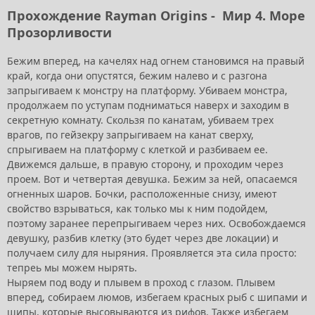
Прохождение Rayman Origins -
Мир 4. Море
Прозорливости
Бежим вперед, на качелях над огнем становимся на правый
край, когда они опустятся, бежим налево и с разгона
запрыгиваем к монстру на платформу. Убиваем монстра,
продолжаем по уступам подниматься наверх и заходим в
секретную комнату. Скользя по канатам, убиваем трех
врагов, по гейзекру запрыгиваем на канат сверху,
спрыгиваем на платформу с клеткой и разбиваем ее.
Движемся дальше, в правую сторону, и проходим через
проем. Вот и четвертая девушка. Бежим за ней, опасаемся
огненных шаров. Бочки, расположенные снизу, имеют
свойство взрываться, как только мы к ним подойдем,
поэтому заранее перепрыгиваем через них. Освобождаемся
девушку, разбив клетку (это будет через две локации) и
получаем силу для ныряния. Проявляется эта сила просто:
тепреь мы можем нырять.
Ныряем под воду и плывем в проход с глазом. Плывем
вперед, собираем люмов, избегаем красных рыб с шипами и
шипы, которые высовываются из рифов. Также избегаем