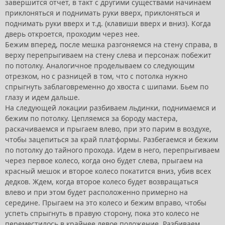
завершится отчет, в такт с другими существами начинаем
приклоняться и поднимать руки вверх, приклоняться и
поднимать руки вверх и т.д. (клавиши вверх и вниз). Когда
дверь откроется, проходим через нее.
Бежим вперед, после мешка разгоняемся на стену справа, в
верху перепрыгиваем на стену слева и персонаж побежит
по потолку. Аналогичное проделываем со следующим
отрезком, но с разницей в том, что с потолка нужно
спрыгнуть заблаговременно до хвоста с шипами. Бьем по
глазу и идем дальше.
На следующей локации разбиваем льдинки, поднимаемся и
бежим по потолку. Цепляемся за бороду мастера,
раскачиваемся и прыгаем влево, при это парим в воздухе,
чтобы зацепиться за край платформы. Разбегаемся и бежим
по потолку до тайного прохода. Идем в него, перепрыгиваем
через первое колесо, когда оно будет слева, прыгаем на
красный мешок и второе колесо покатится вниз, убив всех
дедков. Ждем, когда второе колесо будет возвращаться
влево и при этом будет расположенно примерно на
середине. Прыгаем на это колесо и бежим вправо, чтобы
успеть спрыгнуть в правую сторону, пока это колесо не
переместилось в крайнее левое положение. Разбиваем