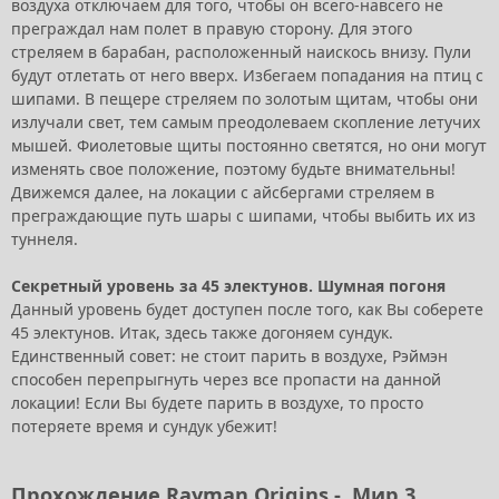
воздуха отключаем для того, чтобы он всего-навсего не
преграждал нам полет в правую сторону. Для этого
стреляем в барабан, расположенный наискось внизу. Пули
будут отлетать от него вверх. Избегаем попадания на птиц с
шипами. В пещере стреляем по золотым щитам, чтобы они
излучали свет, тем самым преодолеваем скопление летучих
мышей. Фиолетовые щиты постоянно светятся, но они могут
изменять свое положение, поэтому будьте внимательны!
Движемся далее, на локации с айсбергами стреляем в
преграждающие путь шары с шипами, чтобы выбить их из
туннеля.
Секретный уровень за 45 электунов. Шумная погоня
Данный уровень будет доступен после того, как Вы соберете
45 электунов. Итак, здесь также догоняем сундук.
Единственный совет: не стоит парить в воздухе, Рэймэн
способен перепрыгнуть через все пропасти на данной
локации! Если Вы будете парить в воздухе, то просто
потеряете время и сундук убежит!
Прохождение Rayman Origins -
Мир 3.