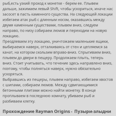
рыб,есть узкий проход к монетке - берем ее. Плывем
дальше, зажимаем левый Shift, чтобы ускориться, иначе нас
засосет в пасть каменного существа. На следующей локации
избегаем атак рыб с длинным носом, оказавшись между
двумя каменным существами, плывем вниз, следуем
направо, по низу собираем люмов и переходим на новую
локацию.
Преодлеваем эту локацию, уничтожаем маленькие ящики,
выбираемся наверх, отталкиваясь от стен и цепляемся за
канат, на котором скользим вправо-вниз. Спрыгиваем вниз,
плывем до двери в пещеру. Продолжаем плыть, теперь
вниз. Стоит учитывать, что течение здесь направлено вниз,
поэтому, чтобы полняться наверх, нужно обязательно
ускоряться.
Выбравшись из пещеры, плывем направо, избегаем хвостов
с шипами, собираем люмов. Между сдвигающимися
бетонными плитами можно найти монетку. В конце
проплываем в последнюю комнату, убиваем рыб и
разбиваем клетку.
Прохождение Rayman Origins -
Пузыри-злыдни