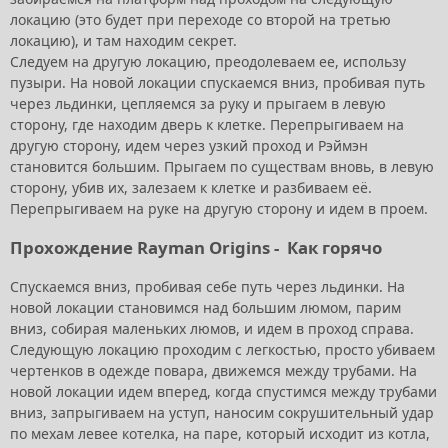
локацию (это будет при переходе со второй на третью
локацию), и там находим секрет.
Следуем на другую локацию, преодолеваем ее, использу
пузыри. На новой локации спускаемся вниз, пробивая путь
через льдинки, цепляемся за руку и прыгаем в левую
сторону, где находим дверь к клетке. Перепрыгиваем на
другую сторону, идем через узкий проход и Рэймэн
становится большим. Прыгаем по существам вновь, в левую
сторону, убив их, залезаем к клетке и разбиваем её.
Перепрыгиваем на руке на другую сторону и идем в проем.
Прохождение Rayman Origins -
Как горячо
Спускаемся вниз, пробивая себе путь через льдинки. На
новой локации становимся над большим люмом, парим
вниз, собирая маленьких люмов, и идем в проход справа.
Следующую локацию проходим с легкостью, просто убиваем
чертенков в одежде повара, движемся между трубами. На
новой локации идем вперед, когда спустимся между трубами
вниз, запрыгиваем на уступ, наносим сокрушительный удар
по мехам левее котелка, на паре, который исходит из котла,