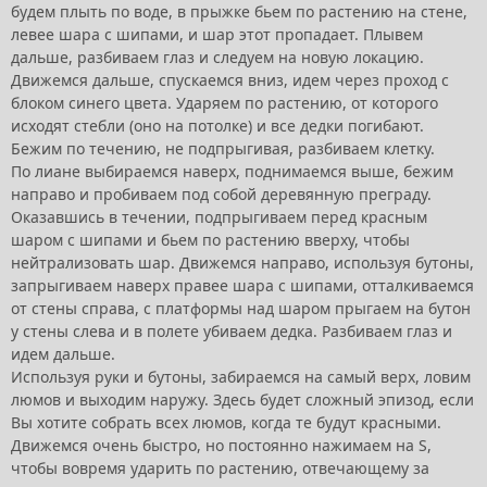
будем плыть по воде, в прыжке бьем по растению на стене,
левее шара с шипами, и шар этот пропадает. Плывем
дальше, разбиваем глаз и следуем на новую локацию.
Движемся дальше, спускаемся вниз, идем через проход с
блоком синего цвета. Ударяем по растению, от которого
исходят стебли (оно на потолке) и все дедки погибают.
Бежим по течению, не подпрыгивая, разбиваем клетку.
По лиане выбираемся наверх, поднимаемся выше, бежим
направо и пробиваем под собой деревянную преграду.
Оказавшись в течении, подпрыгиваем перед красным
шаром с шипами и бьем по растению вверху, чтобы
нейтрализовать шар. Движемся направо, используя бутоны,
запрыгиваем наверх правее шара с шипами, отталкиваемся
от стены справа, с платформы над шаром прыгаем на бутон
у стены слева и в полете убиваем дедка. Разбиваем глаз и
идем дальше.
Используя руки и бутоны, забираемся на самый верх, ловим
люмов и выходим наружу. Здесь будет сложный эпизод, если
Вы хотите собрать всех люмов, когда те будут красными.
Движемся очень быстро, но постоянно нажимаем на S,
чтобы вовремя ударить по растению, отвечающему за