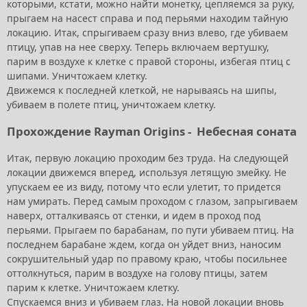
которыми, кстати, можно найти монетку, цепляемся за руку,
прыгаем на насест справа и под перьями находим тайную
локацию. Итак, спрыгиваем сразу вниз влево, где убиваем
птицу, упав на нее сверху. Теперь включаем вертушку,
парим в воздухе к клетке с правой стороны, избегая птиц с
шипами. Уничтожаем клетку.
Движемся к последней клеткой, не нарываясь на шипы,
убиваем в полете птиц, уничтожаем клетку.
Прохождение Rayman Origins -
Небесная соната
Итак, первую локацию проходим без труда. На следующей
локации движемся вперед, используя летящую змейку. Не
упускаем ее из виду, потому что если улетит, то придется
нам умирать. Перед самым проходом с глазом, запрыгиваем
наверх, отталкиваясь от стенки, и идем в проход под
перьями. Прыгаем по барабанам, по пути убиваем птиц. На
последнем барабане ждем, когда он уйдет вниз, наносим
сокрушительный удар по правому краю, чтобы посильнее
оттолкнуться, парим в воздухе на голову птицы, затем
парим к клетке. Уничтожаем клетку.
Спускаемся вниз и убиваем глаз. На новой локации вновь