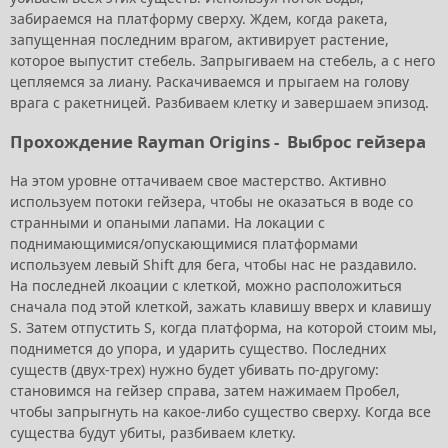
забираемся на платформу сверху. Ждем, когда ракета,
запущенная последним врагом, активирует растение,
которое выпустит стебель. Запрыгиваем на стебель, а с него
цепляемся за лиану. Раскачиваемся и прыгаем на голову
врага с ракетницей. Разбиваем клетку и завершаем эпизод.
Прохождение Rayman Origins -
Выброс гейзера
На этом уровне оттачиваем свое мастерство. Активно
используем потоки гейзера, чтобы не оказаться в воде со
странными и опаными лапами. На локации с
поднимающимися/опускающимися платформами
используем левый Shift для бега, чтобы нас не раздавило.
На последней лкоации с клеткой, можно расположиться
сначала под этой клеткой, зажать клавишу вверх и клавишу
S. Затем отпустить S, когда платформа, на которой стоим мы,
поднимется до упора, и ударить существо. Последних
существ (двух-трех) нужно будет убивать по-другому:
становимся на гейзер справа, затем нажимаем Пробел,
чтобы запрыгнуть на какое-либо существо сверху. Когда все
существа будут убиты, разбиваем клетку.