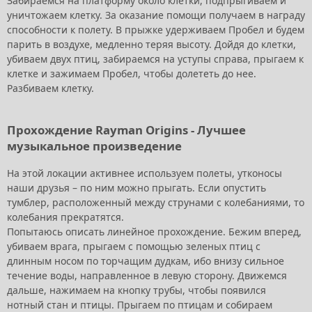
Забираемся на платформу около клетки, подпрыгиваем и
уничтожаем клетку. За оказание помощи получаем в награду
способности к полету. В прыжке удерживаем Пробел и будем
парить в воздухе, медленно теряя высоту. Дойдя до клетки,
убиваем двух птиц, забираемся на уступы справа, прыгаем к
клетке и зажимаем Пробел, чтобы долететь до нее.
Разбиваем клетку.
Прохождение Rayman Origins - Лучшее
музыкальное произведение
На этой локации активнее используем полеты, утконосы
наши друзья – по ним можно прыгать. Если опустить
тумблер, расположенный между струнами с колебаниями, то
колебания прекратятся.
Попытаюсь описать линейное прохождение. Бежим вперед,
убиваем врага, прыгаем с помощью зеленых птиц с
длинным носом по торчащим дудкам, ибо внизу сильное
течение воды, направленное в левую сторону. Движемся
дальше, нажимаем на кнопку трубы, чтобы появился
нотный стан и птицы. Прыгаем по птицам и собираем