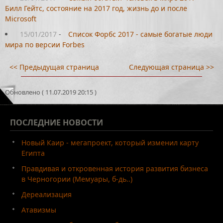
Билл Гейтс, состояние на 2017 год, жизнь до и после
Microsoft
15/01/2017
-
Список Форбс 2017 - самые богатые люди
мира по версии Forbes
<< Предыдущая страница
Следующая страница >>
Обновлено ( 11.07.2019 20:15 )
ПОСЛЕДНИЕ
НОВОСТИ
Новый Каир - мегапроект, который изменил карту
Египта
Правдивая и откровенная история развития бизнеса
в Черногории (Мемуары, б-дь..)
Дереализация
Атавизмы