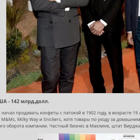
ША - 142 млрд.долл.
начал продавать конфеты с патокой в 1902 году, в возрасте 19
 M&Ms, Milky Way и Snickers, хотя товары по уходу за домашн
го оборота компании. Частный бизнес в Маклине, штат Вирдж