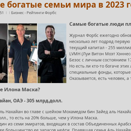
 богатые семьи мира в 2023 
:51
Бизнес
-
Рейтинги Форбс
Самые богатые люди пл
Журнал Форбс ежегодно обнов
несколько лет подряд первую 
текущий капитал - 255 милли
LVMH (Луи Витон Моэт Хэннесс
Безос с личным состоянием 1
Но есть ли кто-то богаче эти
специальные фонды, которые 
Оказывается, есть человек, а
че Илона Маска?
айан, ОАЭ - 305 млрд.долл.
Аль Нахайан во главе с шейхом Мохамедом бин Зайед аль Нахай
олл., то есть на 20% больше, чем у Илона Маска.
дин из семи эмиратов, входящих в состав Объединенных Арабск
е большинство ее запасов нефти. Правящая семья Аль Нахайян