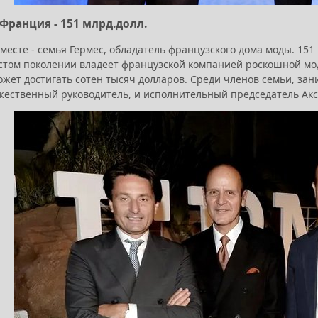
 Франция - 151 млрд.долл.
месте - семья Гермес, обладатель французского дома моды. 151
стом поколении владеет французской компанией роскошной моды
ожет достигать сотен тысяч долларов. Среди членов семьи, з
жественный руководитель, и исполнительный председатель Ак