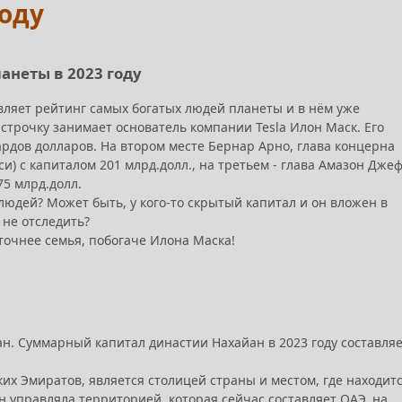
году
анеты в 2023 году
ляет рейтинг самых богатых людей планеты и в нём уже
строчку занимает основатель компании Tesla Илон Маск. Его
ардов долларов. На втором месте Бернар Арно, глава концерна
и) с капиталом 201 млрд.долл., на третьем - глава Амазон Дже
75 млрд.долл.
х людей? Может быть, у кого-то скрытый капитал и он вложен в
не отследить?
 точнее семья, побогаче Илона Маска!
ан. Суммарный капитал династии Нахайан в 2023 году составля
их Эмиратов, является столицей страны и местом, где находит
 управляла территорией, которая сейчас составляет ОАЭ, на