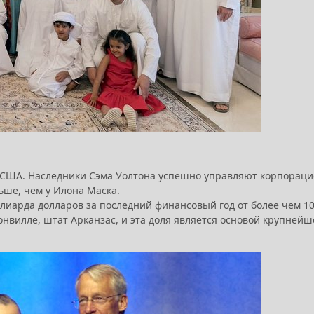
 в США. Наследники Сэма Уолтона успешно управляют корпорац
льше, чем у Илона Маска.
лиарда долларов за последний финансовый год от более чем 1
онвилле, штат Арканзас, и эта доля является основой крупнейш