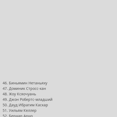
46. Биньямин Нетаньяху
47. Доминик Стросс-кан
48. Жоу Ксяочуань
49. Джон Робертс-младший
50. Дауд Ибрагим Каскар
51. Уильям Келлер
52. Бернар Арно