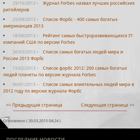
29/10/2013
-
Журнал Forbes назвал лучших российских
ритейлеров
25/09/2013
-
Список Форбс - 400 самых богатых
американцев 2013
18/06/2013
-
Рейтинг самых быстроразвивающихся IT-
компаний США по версии Forbes
26/03/2013
-
Список самых богатых людей мира и
России 2013 Форбс
15/02/2013
-
Список форбс 2012: 200 самых богатых
людей планеты по версии журнала Forbes
06/01/2013
-
Список самых влиятельных людей мира в
2012 году по версии журнала Форбс
<< Предыдущая страница
Следующая страница >>
Обновлено ( 30.03.2015 04:24 )
ПОСЛЕДНИЕ
НОВОСТИ