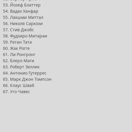
53. Йозеф Блаттер
54. Вадах Ханфар
55. Лакшми Миттал
56. Николя Саркози
57. Стив Джобс
58. Фудзиро Митараи
59. Ратан Тата
60. Жак Рогге
61. Ли Ронгронг
62. Блеро Маги
63. Роберт Зеллик
64. Антонио Гутеррес
65. Марк Джон Томпсон
66. Клаус Шваб
67. Уго Чавес