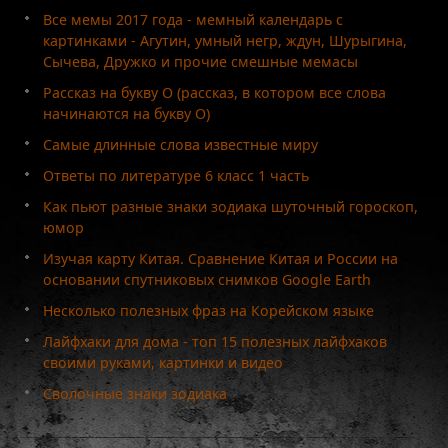
Все мемы 2017 года - мемный календарь с
картинками - Агутин, умный негр, ждун, Шурыгина,
Сычева, Дружко и прочие смешные мемасы
Рассказ на букву О (рассказ, в котором все слова
начинаются на букву О)
Самые длинные слова известные миру
Ответы по литературе 6 класс 1 часть
Как пьют разные знаки зодиака шуточный гороскоп,
юмор
Изучая карту Китая. Сравнение Китая и России на
основании спутниковых снимков Google Earth
Несколько полезных фраз на Корейском языке
Лайфхаки для дома - топ 15 полезных лайфхаков
своими руками, картинки и видео
Сволочные знаки зодиака