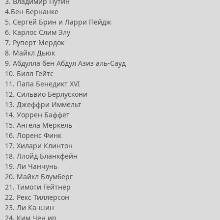
3. Владимир Путин
4.Бен Бернанке
5. Сергей Брин и Ларри Пейдж
6. Карлос Слим Элу
7. Руперт Мердок
8. Майкл Дьюк
9. Абдулла бен Абдул Азиз аль-Сауд
10. Билл Гейтс
11. Папа Бенедикт XVI
12. Сильвио Берлускони
13. Джеффри Иммельт
14. Уоррен Баффет
15. Ангела Меркель
16. Лоренс Финк
17. Хилари Клинтон
18. Ллойд Бланкфейн
19. Ли Чанчунь
20. Майкл Блумберг
21. Тимоти Гейтнер
22. Рекс Тиллерсон
23. Ли Ка-шин
24. Ким Чен ир