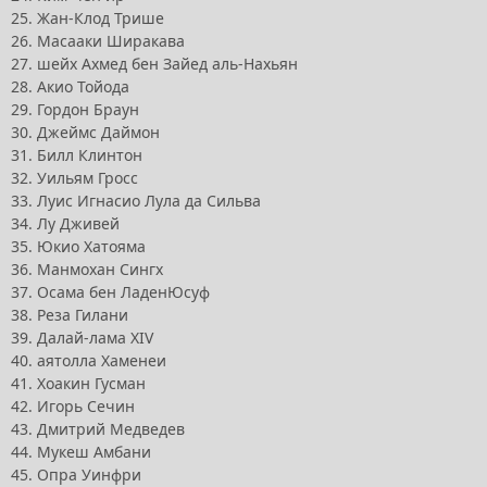
25. Жан-Клод Трише
26. Масааки Ширакава
27. шейх Ахмед бен Зайед аль-Нахьян
28. Акио Тойода
29. Гордон Браун
30. Джеймс Даймон
31. Билл Клинтон
32. Уильям Гросс
33. Луис Игнасио Лула да Сильва
34. Лу Дживей
35. Юкио Хатояма
36. Манмохан Сингх
37. Осама бен ЛаденЮсуф
38. Реза Гилани
39. Далай-лама XIV
40. аятолла Хаменеи
41. Хоакин Гусман
42. Игорь Сечин
43. Дмитрий Медведев
44. Мукеш Амбани
45. Опра Уинфри