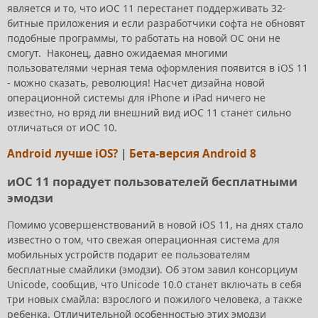
является и то, что иОС 11 перестанет поддерживать 32-
битные приложения и если разработчики софта не обновят
подобные программы, то работать на новой ОС они не
смогут. Наконец, давно ожидаемая многими
пользователями черная тема оформления появится в iOS 11
- можно сказать, революция! Насчет дизайна новой
операционной системы для iPhone и iPad ничего не
известно, но вряд ли внешний вид иОС 11 станет сильно
отличаться от иОС 10.
Android лучше iOS?
|
Бета-версия Android 8
иОС 11 порадует пользователей бесплатными
эмодзи
Помимо усовершенствований в новой iOS 11, на днях стало
известно о том, что свежая операционная система для
мобильных устройств подарит ее пользователям
бесплатные смайлики (эмодзи). Об этом завил консорциум
Unicode, сообщив, что Unicode 10.0 станет включать в себя
три новых смайла: взрослого и пожилого человека, а также
ребенка. Отличительной особенностью этих эмодзи