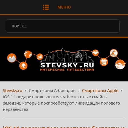
МЕНЮ
Stevsky.ru
Смартфоны А-брендов
Смартфоны Apple
iOS 11 подарит пользователям бесплатные смайлы
(эмодзи), которые поспособствуют ликвидации полового
неравенства