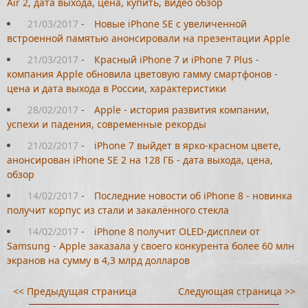
Air 2, дата выхода, цена, купить, видео обзор
21/03/2017
-
Новые iPhone SE с увеличенной
встроенной памятью анонсировали на презентации Apple
21/03/2017
-
Красный iPhone 7 и iPhone 7 Plus -
компания Apple обновила цветовую гамму смартфонов -
цена и дата выхода в России, характеристики
28/02/2017
-
Apple - история развития компании,
успехи и падения, современные рекорды
21/02/2017
-
iPhone 7 выйдет в ярко-красном цвете,
анонсирован iPhone SE 2 на 128 ГБ - дата выхода, цена,
обзор
14/02/2017
-
Последние новости об iPhone 8 - новинка
получит корпус из стали и закалённого стекла
14/02/2017
-
iPhone 8 получит OLED-дисплеи от
Samsung - Apple заказала у своего конкурента более 60 млн
экранов на сумму в 4,3 млрд долларов
<< Предыдущая страница
Следующая страница >>