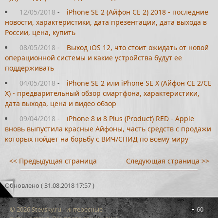
12/05/2018
-
iPhone SE 2 (Айфон СЕ 2) 2018 - последние
новости, характеристики, дата презентации, дата выхода в
России, цена, купить
08/05/2018
-
Выход iOS 12, что стоит ожидать от новой
операционной системы и какие устройства будут ее
поддерживать
04/05/2018
-
iPhone SE 2 или iPhone SE X (Айфон СЕ 2/СЕ
Х) - предварительный обзор смартфона, характеристики,
дата выхода, цена и видео обзор
09/04/2018
-
iPhone 8 и 8 Plus (Product) RED - Apple
вновь выпустила красные Айфоны, часть средств с продажи
которых пойдет на борьбу с ВИЧ/СПИД по всему миру
<< Предыдущая страница
Следующая страница >>
Обновлено ( 31.08.2018 17:57 )
© 2026 Stevsky.ru - интересные
60