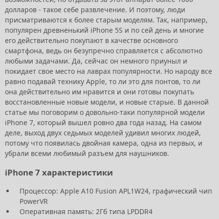
долларов - такое себе развлечение. И поэтому, люди
присматриваются к более старым моделям. Так, например,
популярен древненький iPhone 5S и по сей день и многие
его действительно покупают в качестве основного
смартфона, ведь он безупречно справляется с абсолютно
любыми задачами. Да, сейчас он немного приуныл и
покидает свое место на лаврах популярности. Но народу все
равно подавай технику Apple, то ли это для понтов, то ли
она действительно им нравится и они готовы покупать
восстановленные новые модели, и новые старые. В данной
статье мы поговорим о довольно-таки популярной модели
iPhone 7, который вышел ровно два года назад. На самом
деле, выход двух седьмых моделей удивил многих людей,
потому что появилась двойная камера, одна из первых, и
убрали всеми любимый разъем для наушников.
iPhone 7 характеристики
Процессор: Apple A10 Fusion APL1W24, графический чип
PowerVR
Оперативная память: 2Гб типа LPDDR4