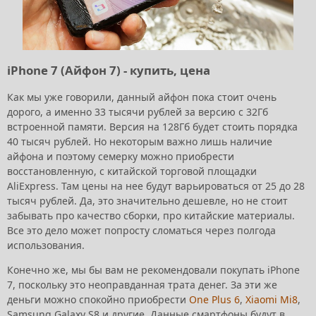
iPhone 7 (Айфон 7) - купить, цена
Как мы уже говорили, данный айфон пока стоит очень
дорого, а именно 33 тысячи рублей за версию с 32Гб
встроенной памяти. Версия на 128Гб будет стоить порядка
40 тысяч рублей. Но некоторым важно лишь наличие
айфона и поэтому семерку можно приобрести
восстановленную, с китайской торговой площадки
AliExpress. Там цены на нее будут варьироваться от 25 до 28
тысяч рублей. Да, это значительно дешевле, но не стоит
забывать про качество сборки, про китайские материалы.
Все это дело может попросту сломаться через полгода
использования.
Конечно же, мы бы вам не рекомендовали покупать iPhone
7, поскольку это неоправданная трата денег. За эти же
деньги можно спокойно приобрести
One Plus 6
,
Xiaomi Mi8
,
Samsung Galaxy S8 и другие. Данные смартфоны будут в