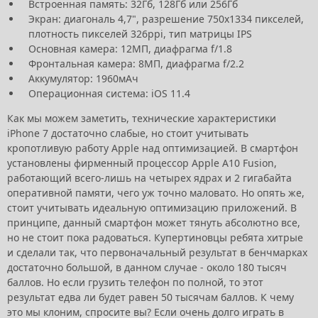
Встроенная память: 32Гб, 128Гб или 256Гб
Экран: диагональ 4,7", разрешение 750х1334 пикселей,
плотность пикселей 326ppi, тип матрицы IPS
Основная камера: 12МП, диафрагма f/1.8
Фронтальная камера: 8МП, диафрагма f/2.2
Аккумулятор: 1960мАч
Операционная система: iOS 11.4
Как мы можем заметить, технические характеристики
iPhone 7 достаточно слабые, но стоит учитывать
кропотливую работу Apple над оптимизацией. В смартфон
установлены фирменный процессор Apple A10 Fusion,
работающий всего-лишь на четырех ядрах и 2 гигабайта
оперативной памяти, чего уж точно маловато. Но опять же,
стоит учитывать идеальную оптимизацию приложений. В
принципе, данный смартфон может тянуть абсолютно все,
но не стоит пока радоваться. Купертиновцы ребята хитрые
и сделали так, что первоначальный результат в бенчмарках
достаточно большой, в данном случае - около 180 тысяч
баллов. Но если грузить телефон по полной, то этот
результат едва ли будет равен 50 тысячам баллов. К чему
это мы клоним, спросите вы? Если очень долго играть в