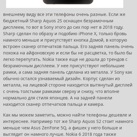
внешнему виду все эти телефоны очень разные. Если же
бюджетный Sharp Aquos 2S оснащен безрамочным
дисплеем, то вот в Sony этого до сих пор нет в 2018 году.
Sharp сделан по образу и подобию iPhone X, только бровь
намного меньше и присутствует кнопка Домой, в которую
встроен сканер отпечатков пальца. Его задняя панель очень
похожа на айфоновскую и если бы не расцветка, то было бы
легко перепутать. Nokia также еще не дошла до трендов с
безрамочным дисплеем. У нее присутствуют небольшие
рамки, а сама задняя панель сделана из металла. У Sony как
обычно остался узнаваемый дизайн. Корпус сделан из
металла, на лицевой стороне находится вытянутый дисплей
с очень толстыми рамками сверху и снизу, что вполне
нормально для стиля японцев. А на задней панели
находится сканер отпечатков пальца и камера.
Как мы можем заметить, можно найти телефоны дешевле и
интереснее. Например тот же Sharp Aquos S2 стоит намного
меньше чем Asus ZenFone 5Q, а фишек у него больше и
выглядит он намного лучше. Nokia 6 2018 года также