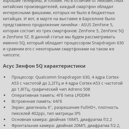
хорошие телефоны, и плохие. Но в отличие от неизвестных
китайских производителей, каждый смартфон обладал
интересными фишками, которых не было в бюджетных
китайцах. И вот, в марте на выставке в Барселоне было
представлено продолжение линейки - ASUS ZenFone 5,
которая состоит из трех смартфонов: ZenFone 5, ZenFone 5Q
и ZenFone 5Z. В данной статье мы будем рассматривать
именно 5Q, который обладает процессором Snapdragon 630
и сравним его с некоторыми смартфонами на таком же
чипсете.
Асус Зенфон 5Q характеристики
Процессор: Qualcomm Snapdragon 630, 4 ядра Cortex-
A53 с частотой до 2,2ГГц и 4 ядра Cortex-A53 с частотой
до 1,8ГГц, графический чип Adreno 508
Оперативная память: 4Гб типа LPDDR4
Встроенная память: 64Гб
Экран: диагональ 6", разрешение FullHD+, плотность
пикселей 402ppi, тип матрицы IPS
Основная камера: двойная 16МП, диафрагма f/2.2
Фронтальная камера: двойная 20МП, диафрагма f/2.2,