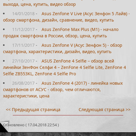
выхода, цена, купить, видео обзор
14/01/2018
-
Asus Zenfone V Live (Асус Зенфон 5 Лайв) -
обзор смартфона, дизайн, сравнение, видео, купить
11/12/2017
-
Asus ZenFone Max Plus (M1) - начало
продаж смартфона в России, обзор, цена, купить
17/11/2017
-
Asus Zenfone V (Асус Зенфон 5) - обзор
смартфона, характеристики, дизайн, видео, купить
27/10/2017
-
ASUS ZenFone 4 Selfie – обзор всей
линейки ЗенФон Селфи 4 – ZenFone 4 Selfie Lite, ZenFone 4
Selfie ZB553KL, ZenFone 4 Selfie Pro
26/08/2017
-
Asus ZenFone 4 (2017) - линейка новых
смартфонов от АСУС - обзор, чем отличаются,
характеристики, цена
<< Предыдущая страница
Следующая страница >>
Обновлено ( 17.04.2018 22:54 )