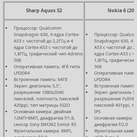
Sharp Aquos S2
Nokia 6 (201
Процессор: Qualcomm
Snapdragon 630, 4 ядра Cortex-
Процессор: Qualco
A53 с частотой до 2,2ГГц и 4
Snapdragon 630, 4 я
ядра Cortex-A53 с частотой до
A53 с частотой до 2,
1,8ГГц, графический чип Adreno
ядра Cortex-A53 с ч
508
1,8ГГц, графически
Оперативная память: 4Гб типа
508
LPDDR4
Оперативная память
Встроенная память: 64Гб
LPDDR4
Экран: диагональ 5,5",
Встроенная память:
разрешение 1080х2040
Экран: диагональ 5,
пикселей, плотность пикселей
разрешение FullHD,
420ppi, тип матрицы IGZO
пикселей 401ppi, т
Основная камера: двойная
IPS
12МП+8МП, диафрагма f/1.8,
Основная камера: 
сенсор Sony IMX362 Exmor RS
диафрагма f/2.0
Фронтальная камера: 8МП,
Фронтальная камера