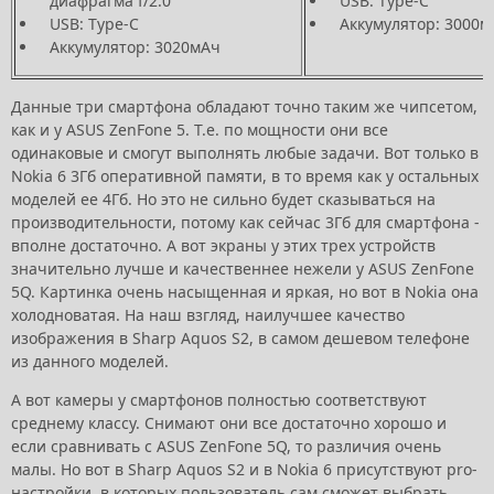
диафрагма f/2.0
USB: Type-C
USB: Type-C
Аккумулятор: 3000м
Аккумулятор: 3020мАч
Данные три смартфона обладают точно таким же чипсетом,
как и у ASUS ZenFone 5. Т.е. по мощности они все
одинаковые и смогут выполнять любые задачи. Вот только в
Nokia 6 3Гб оперативной памяти, в то время как у остальных
моделей ее 4Гб. Но это не сильно будет сказываться на
производительности, потому как сейчас 3Гб для смартфона -
вполне достаточно. А вот экраны у этих трех устройств
значительно лучше и качественнее нежели у ASUS ZenFone
5Q. Картинка очень насыщенная и яркая, но вот в Nokia она
холодноватая. На наш взгляд, наилучшее качество
изображения в Sharp Aquos S2, в самом дешевом телефоне
из данного моделей.
А вот камеры у смартфонов полностью соответствуют
среднему классу. Снимают они все достаточно хорошо и
если сравнивать с ASUS ZenFone 5Q, то различия очень
малы. Но вот в Sharp Aquos S2 и в Nokia 6 присутствуют pro-
настройки, в которых пользователь сам сможет выбрать