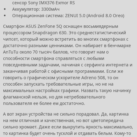
сенсор Sony IMX376 Exmor RS
Аккумулятор: 3300мАч
Операционная система: ZENUI 5.0 (Android 8.0 Oreo)
Смартфон ASUS ZenFone 5Q оснащен восьмиядерным
процессором Snapdragon 630. Это среднестатистический
чипсет, который можно встретить во многих смартфонах с
достаточно разными ценниками. Он набирает в бенчмарке
AnTuTu около 70 тысяч баллов, что говорит нам о
способности смартфона справляться с любыми
повседневными задачами, начиная с серфинга интернета и
заканчивая работой с офисными программами. Если же
говорить о графическом ускорителе Adreno 508, то он
способен запускать требовательные игры, но не на
максимальных настройках графики. Назвать такую начинку
флагманской нельзя, но для нетребовательного
пользователя ее более ем достаточно.
А вот экран устройства не сильно порадовал. Да, картинка
на нем отличная и качественная, но вот цветопередача
сильно хромает. Даже если выкрутить яркость максимально,
то картинка будет очень тусклой и отдавать белым. Кому-то