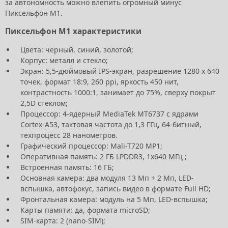
за автономность можно влепить огромный минус
Пиксельфон М1.
Пиксельфон М1 характеристики
Цвета: черный, синий, золотой;
Корпус: металл и стекло;
Экран: 5,5-дюймовый IPS-экран, разрешение 1280 х 640
точек, формат 18:9, 260 ppi, яркость 450 нит,
контрастность 1000:1, занимает до 75%, сверху покрыт
2,5D стеклом;
Процессор: 4-ядерный MediaTek MT6737 с ядрами
Cortex-A53, тактовая частота до 1,3 ГГц, 64-битный,
техпроцесс 28 нанометров.
Графический процессор: Mali-T720 MP1;
Оперативная память: 2 ГБ LPDDR3, 1x640 МГц ;
Встроенная память: 16 ГБ;
Основная камера: два модуля 13 Мп + 2 Мп, LED-
вспышка, автофокус, запись видео в формате Full HD;
Фронтальная камера: модуль на 5 Мп, LED-вспышка;
Карты памяти: да, формата microSD;
SIM-карта: 2 (nano-SIM);