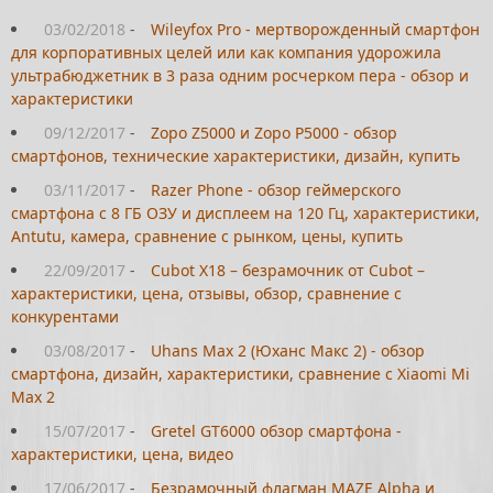
03/02/2018
-
Wileyfox Pro - мертворожденный смартфон
для корпоративных целей или как компания удорожила
ультрабюджетник в 3 раза одним росчерком пера - обзор и
характеристики
09/12/2017
-
Zopo Z5000 и Zopo P5000 - обзор
смартфонов, технические характеристики, дизайн, купить
03/11/2017
-
Razer Phone - обзор геймерского
смартфона с 8 ГБ ОЗУ и дисплеем на 120 Гц, характеристики,
Antutu, камера, сравнение с рынком, цены, купить
22/09/2017
-
Cubot X18 – безрамочник от Cubot –
характеристики, цена, отзывы, обзор, сравнение с
конкурентами
03/08/2017
-
Uhans Max 2 (Юханс Макс 2) - обзор
смартфона, дизайн, характеристики, сравнение с Xiaomi Mi
Max 2
15/07/2017
-
Gretel GT6000 обзор смартфона -
характеристики, цена, видео
17/06/2017
-
Безрамочный флагман MAZE Alpha и