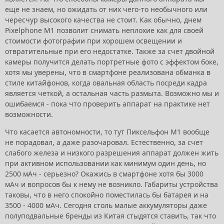
еще не знаем, но ожидать от них чего-то необычного или
чересчур высокого качества не стоит. Как обычно, днем
Pixelphone M1 позволит снимать неплохие как для своей
стоимости фотографии при хорошем освещении и
отвратительные при его недостатке. Также за счет двойной
камеры получится делать портретные фото с эффектом боке,
хотя мы уверены, что в смартфоне реализована обманка в
стиле китайфонов, когда овальная область посреди кадра
является четкой, а остальная часть размыта. Возможно мы и
ошибаемся - пока что проверить аппарат на практике нет
возможности.
Что касается автономности, то тут Пиксельфон М1 вообще
не порадовал, а даже разочаровал. Естественно, за счет
слабого железа и низкого разрешения аппарат должен жить
при активном использовании как минимум один день, но
2500 мАч - серьезно? Окажись в смартфоне хотя бы 3000
мАч и вопросов бы к нему не возникло. Габариты устройства
таковы, что в него спокойно поместилась бы батарея и на
3500 - 4000 мАч. Сегодня столь малые аккумуляторы даже
полуподвальные бренды из Китая стыдятся ставить, так что