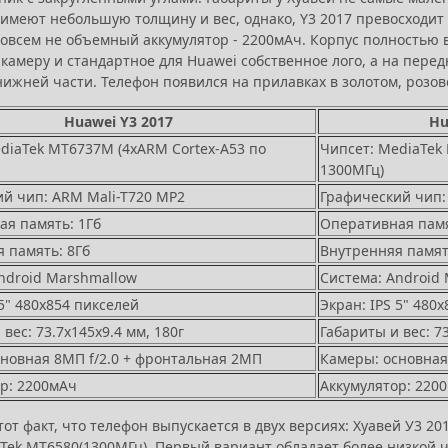
имеют небольшую толщину и вес, однако, Y3 2017 превосходит 
 совсем не объемный аккумулятор - 2200мАч. Корпус полностью
 камеру и стандартное для Huawei собственное лого, а на пере
нижней части. Телефон появился на прилавках в золотом, розово
Huawei Y3 2017
Hu
diaTek MT6737M (4xARM Cortex-A53 по
Чипсет: MediaTek
1300МГц)
й чип: ARM Mali-T720 MP2
Графический чип:
я память: 1Гб
Оперативная памя
 память: 8Гб
Внутренняя памят
ndroid Marshmallow
Система: Android
 5" 480х854 пикселей
Экран: IPS 5" 480
вес: 73.7х145х9.4 мм, 180г
Габариты и вес: 73
новная 8МП f/2.0 + фронтальная 2МП
Камеры: основная
р: 2200мАч
Аккумулятор: 220
от факт, что телефон выпускается в двух версиях: Хуавей У3 2
Tek MT6580(1300МГц). Первый вариант обладает более низкой ч