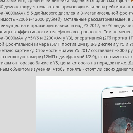
ем заметить, среди всей линейки выделяется один смартфон -
0 демонстрирует показатель производительности рейтинга ант
ра (4000мАч), 5.5-дюймового дисплея и 8-мегапиксельной фрон
оимость ~200$ (~12000 рублей). Остальные рассматриваемые, в
еимущества в производительности над Y3 2017, но Y6 выделяет
зницы в эффективности телефонов всё-равно нет. Тем не менее
а (3000мАч у Y5/Y6 и 2200мАч у Y3), оперативной (2Гб против 1Г
й фронтальной камере (5МП против 2МП). IPS дисплеи у Y5 и Y
четкую картинку. Стоимость Huawei Y5 2017 составляет ~8000 руб
о неплохую камеру (12МП с диафрагмой f/2.0), его стоимость сх
икам он гораздо ближе к Y5, цена которого на порядок ниже. 
ым объектом изучения, чтобы понять - стоят ли своих денег так