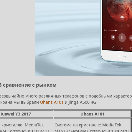
3 сравнение с рынком
резвычайно много различных телефонов с подобными характер
экрана мы выбрали
Uhans A101
и Jinga A500 4G
Huawei Y3 2017
Uhans A101
 кристалле: MediaTek
Система на кристалле: MediaTek
RM Cortex-A53) 1100МГц
MT6737 (4xARM Cortex-A53) 1300Мгц