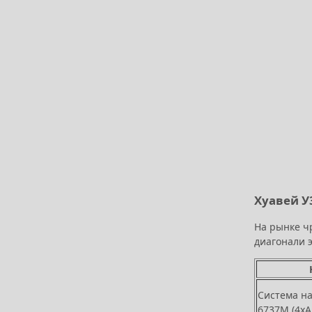
Хуавей У
На рынке ч
диагонали 
Система на
6737M (4xA