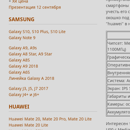
+
XR цена
смартфоны 
Презентация 12 сентября
учесть его
окошко под
SAMSUNG
"huawei" в 
Galaxy S10, S10 Plus, S10 Lite
Galaxy Note 9
Чипсет: Me
Galaxy A9, A9s
1100МГц)
Galaxy A8 Star, A9 Star
Графически
Galaxy A8S
Оперативна
Galaxy A9 2018
Galaxy A6S
Внутренняя
Линейка Galaxy A 2018
Система: A
Galaxy J3, J5, J7 2017
Экран: IPS
Galaxy J4+ и J6+
Габариты и 
Камеры: ос
HUAWEI
Аккумулято
Huawei Mate 20, Mate 20 Pro, Mate 20 Lite
Интересен т
Huawei Mate 20 Lite
U00 c Media