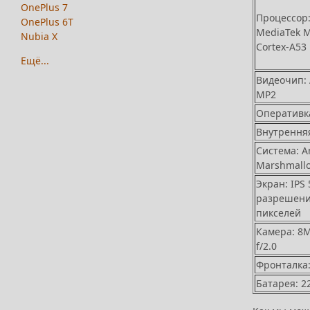
OnePlus 7
Процессор
OnePlus 6T
MediaTek 
Nubia X
Cortex-A53
Ещё...
Видеочип: 
MP2
Оперативка
Внутренняя
Система: A
Marshmall
Экран: IPS 5
разрешени
пикселей
Камера: 8
f/2.0
Фронталка
Батарея: 