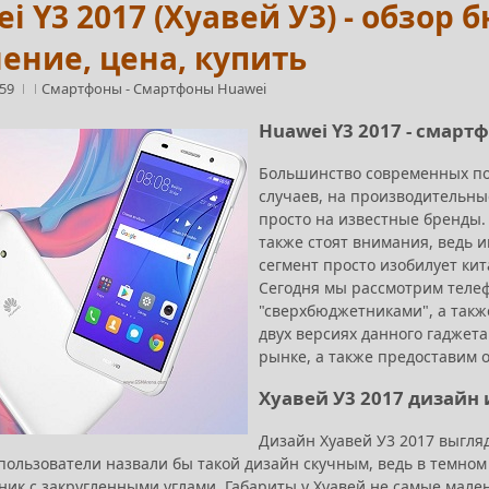
i Y3 2017 (Хуавей У3) - обзор
ение, цена, купить
:59
Смартфоны
-
Смартфоны Huawei
Huawei Y3 2017 - смарт
Большинство современных по
случаев, на производительны
просто на известные бренды.
также стоят внимания, ведь 
сегмент просто изобилует ки
Сегодня мы рассмотрим телеф
"сверхбюджетниками", а такж
двух версиях данного гаджета
рынке, а также предоставим 
Хуавей У3 2017 дизайн
Дизайн Хуавей У3 2017 выгляд
пользователи назвали бы такой дизайн скучным, ведь в темном
ник с закругленными углами. Габариты у Хуавей не самые мале