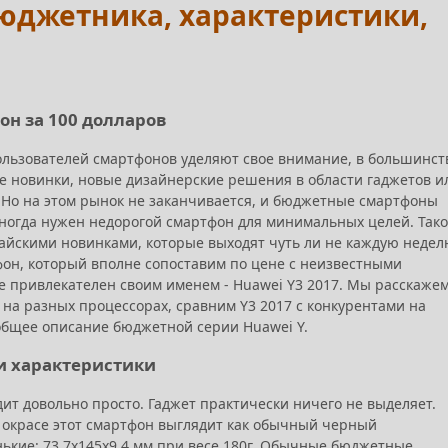
 бюджетника, характеристики,
фон за 100 долларов
льзователей смартфонов уделяют свое внимание, в большинст
е новинки, новые дизайнерские решения в области гаджетов и
 Но на этом рынок не заканчивается, и бюджетные смартфоны
иногда нужен недорогой смартфон для минимальных целей. Так
тайскими новинками, которые выходят чуть ли не каждую недел
он, который вполне сопоставим по цене с неизвестными
е привлекателен своим именем - Huawei Y3 2017. Мы расскажем
 на разных процессорах, сравним Y3 2017 с конкурентами на
общее описание бюджетной серии Huawei Y.
 и характеристики
ит довольно просто. Гаджет практически ничего не выделяет.
 окрасе этот смартфон выглядит как обычный черный
нькие: 73.7х145х9.4 мм при весе 180г. Обычные бюджетные