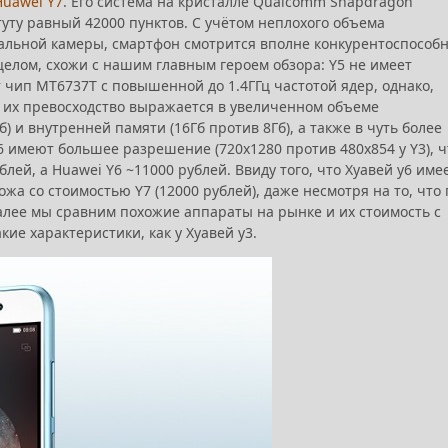
Huawei Y7
. Его система на кристалле Qualcomm Snapdragon
уту равный 42000 пунктов. С учётом неплохого объема
тальной камеры, смартфон смотрится вполне конкурентоспособн
 целом, схожи с нашим главным героем обзора: Y5 не имеет
 чип MT6737T с повышенной до 1.4ГГц частотой ядер, однако,
, их превосходство выражается в увеличенном объеме
б) и внутренней памяти (16Гб против 8Гб), а также в чуть более
6 имеют большее разрешение (720х1280 против 480х854 у Y3), ч
лей, а Huawei Y6 ~11000 рублей. Ввиду того, что Хуавей у6 име
ожа со стоимостью Y7 (12000 рублей), даже несмотря на то, что 
Далее мы сравним похожие аппараты на рынке и их стоимость с
ие характеристики, как у Хуавей у3.