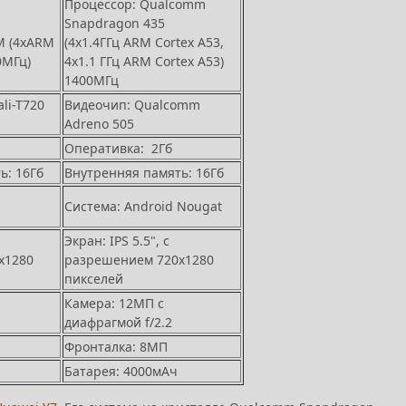
Процессор: Qualcomm
Snapdragon 435
M (4xARM
(4х1.4ГГц ARM Cortex A53,
0МГц)
4х1.1 ГГц ARM Cortex A53)
1400МГц
li-T720
Видеочип: Qualcomm
Adreno 505
Оперативка: 2Гб
ь: 16Гб
Внутренняя память: 16Гб
Система: Android Nougat
Экран: IPS 5.5", с
х1280
разрешением 720х1280
пикселей
Камера: 12МП с
диафрагмой f/2.2
Фронталка: 8МП
Батарея: 4000мАч