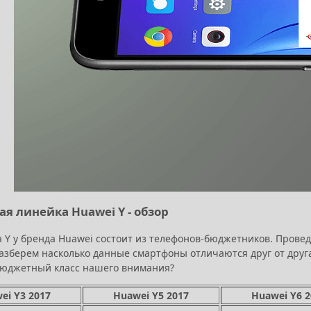
я линейка Huawei Y - обзор
а Y у бренда Huawei состоит из телефонов-бюджетников. Прове
Разберем насколько данные смартфоны отличаются друг от друг
юджетный класс нашего внимания?
ei Y3 2017
Huawei Y5 2017
Huawei Y6 2