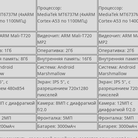
:
Процессор:
Процессор:
MT6737M (4xARM
MediaTek MT6737M (4xARM
MediaTek MT6737
 по 1100МГц)
Cortex-A53 по 1100МГц)
Cortex-A53 по 140
ARM Mali-T720
Видеочип: ARM Mali-T720
Видеочип: ARM Ma
MP2
MP2
: 1Гб
Оперативка: 2Гб
Оперативка: 2Гб
 память: 8Гб
Внутренняя память: 16Гб
Внутренняя памят
ndroid
Система: Android
Система: Android
ow
Marshmallow
Marshmallow
", с
Экран: IPS 5", с
Экран: IPS 5", с
ем 480х854
разрешением 720х1280
разрешением 720
пикселей
пикселей
МП с диафрагмой
Камера: 8МП с диафрагмой
Камера: 12МП с
f/2.0
диафрагмой f/2.0
: 2МП
Фронталка: 5МП
Фронталка: 5МП
2200мАч
Батарея: 3000мАч
Батарея: 3000мАч