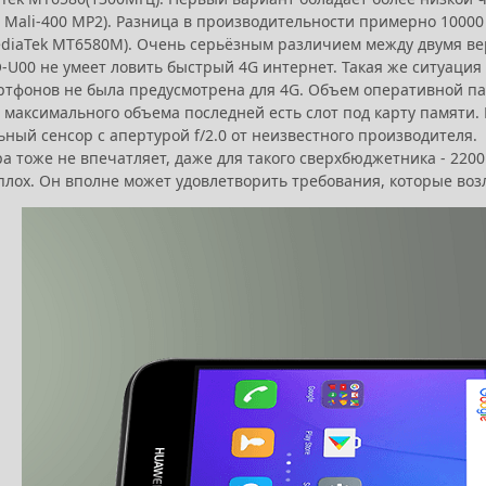
 Mali-400 MP2). Разница в производительности примерно 10000 
ediaTek MT6580M). Очень серьёзным различием между двумя ве
-U00 не умеет ловить быстрый 4G интернет. Такая же ситуация б
тфонов не была предусмотрена для 4G. Объем оперативной памят
 максимального объема последней есть слот под карту памяти. 
ьный сенсор с апертурой f/2.0 от неизвестного производителя
а тоже не впечатляет, даже для такого сверхбюджетника - 2200
плох. Он вполне может удовлетворить требования, которые во