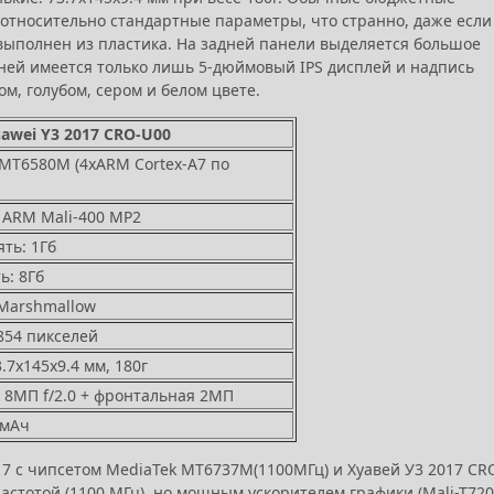
относительно стандартные параметры, что странно, даже если
 выполнен из пластика. На задней панели выделяется большое
дней имеется только лишь 5-дюймовый IPS дисплей и надпись
м, голубом, сером и белом цвете.
awei Y3 2017 CRO-U00
 MT6580M (4xARM Cortex-A7 по
 ARM Mali-400 MP2
ть: 1Гб
ь: 8Гб
 Marshmallow
х854 пикселей
.7х145х9.4 мм, 180г
 8МП f/2.0 + фронтальная 2МП
0мАч
017 с чипсетом MediaTek MT6737M(1100МГц) и Хуавей У3 2017 CR
астотой (1100 МГц), но мощным ускорителем графики (Mali-T720