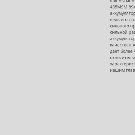
Как мы мож
435MSM 894
аккумулято
ведь его ст
сильного пр
сильной ра
аккумулятор
качественно
дает более 
относительн
характерист
нашим главн