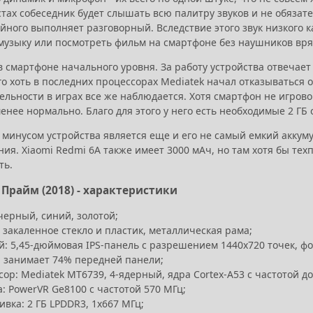
тах собеседник будет слышать всю палитру звуков и не обязате
ного выполняет разговорный. Вследствие этого звук низкого к
музыку или посмотреть фильм на смартфоне без наушников вря
в смартфоне начального уровня. За работу устройства отвечае
аго хоть в последних процессорах Mediatek начал отказываться 
ельности в играх все же наблюдается. Хотя смартфон не игров
енее нормально. Благо для этого у него есть необходимые 2 ГБ
инусом устройства является еще и его не самый емкий аккумул
ия. Xiaomi Redmi 6A также имеет 3000 мАч, но там хотя бы тех
ть.
 Прайм (2018) - характеристики
черный, синий, золотой;
 закаленное стекло и пластик, металлическая рама;
: 5,45-дюймовая IPS-панель с разрешением 1440х720 точек, форм
, занимает 74% передней панели;
ор: Mediatek MT6739, 4-ядерный, ядра Cortex-A53 с частотой до
: PowerVR Ge8100 с частотой 570 МГц;
вка: 2 ГБ LPDDR3, 1х667 МГц;