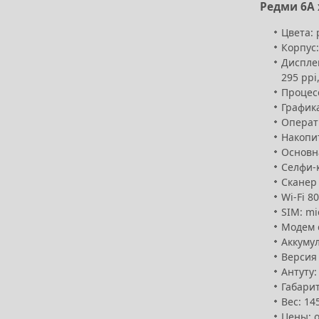
Редми 6А
Цвета: 
Корпус:
Дисплей
295 ppi
Процесс
Графика
Операти
Накопит
Основна
Селфи-к
Сканер 
Wi-Fi 8
SIM: mi
Модем с
Аккумул
Версия 
Антуту:
Габарит
Вес: 14
Цены: о