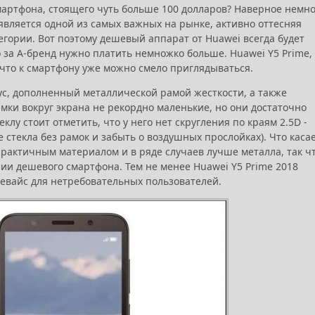
мартфона, стоящего чуть больше 100 долларов? Наверное немно
является одной из самых важных на рынке, активно оттесняя
егории. Вот поэтому дешевый аппарат от Huawei всегда будет
о за А-бренд нужно платить немножко больше. Huawei Y5 Prime,
к что к смартфону уже можно смело приглядываться.
ус, дополненный металлической рамой жесткости, а также
мки вокруг экрана не рекордно маленькие, но они достаточно
клу стоит отметить, что у него нет скругления по краям 2.5D -
 стекла без рамок и забыть о воздушных прослойках). Что каса
 практичным материалом и в ряде случаев лучше металла, так ч
ии дешевого смартфона. Тем не менее Huawei Y5 Prime 2018
девайс для нетребовательных пользователей.