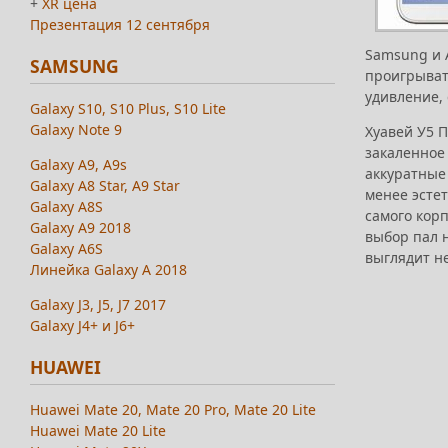
+
XR цена
Презентация 12 сентября
Samsung и A
SAMSUNG
проигрывать
удивление, 
Galaxy S10, S10 Plus, S10 Lite
Galaxy Note 9
Хуавей У5 
закаленное
Galaxy A9, A9s
аккуратные 
Galaxy A8 Star, A9 Star
менее эстет
Galaxy A8S
самого корп
Galaxy A9 2018
выбор пал 
Galaxy A6S
выглядит н
Линейка Galaxy A 2018
Galaxy J3, J5, J7 2017
Galaxy J4+ и J6+
HUAWEI
Huawei Mate 20, Mate 20 Pro, Mate 20 Lite
Huawei Mate 20 Lite