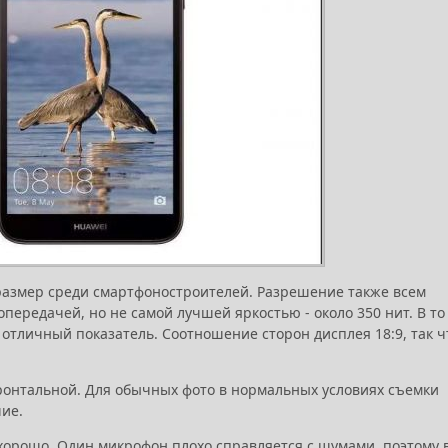
размер среди смартфоностроителей. Разрешение также всем
опередачей, но не самой лучшей яркостью - около 350 нит. В то
 отличный показатель. Соотношение сторон дисплея 18:9, так ч
ронтальной. Для обычных фото в нормальных условиях съемки
шие.
м хорошо. Один микрофон плохо справляется с шумами, поэтому 