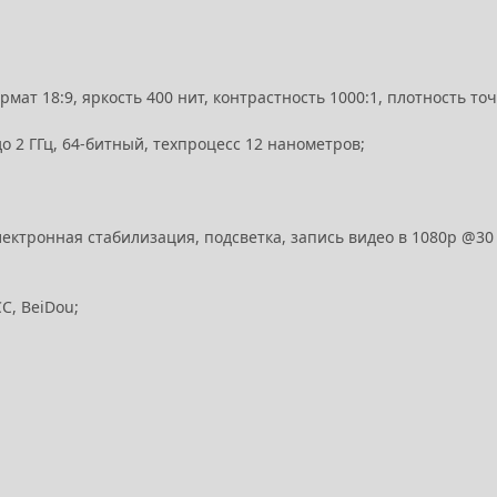
ат 18:9, яркость 400 нит, контрастность 1000:1, плотность то
до 2 ГГц, 64-битный, техпроцесс 12 нанометров;
лектронная стабилизация, подсветка, запись видео в 1080p @30 
СС, BeiDou;