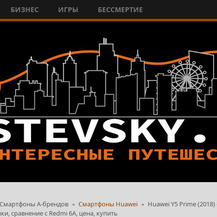
БИЗНЕС
ИГРЫ
БЕССМЕРТИЕ
Смартфоны А-брендов
Смартфоны Huawei
Huawei Y5 Prime (2018
ки, сравнение с Redmi 6A, цена, купить