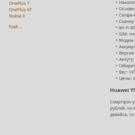
Накопит
OnePlus 7
Основна
OnePlus 6T
Селфи-к
Nubia X
Сканер 
Ещё...
Wi-Fi 8
SIM: mi
Модем с
Аккумул
Версия 
Антуту:
Габарит
Вес: 14
Цены: о
Huawei Y5
Смартфон уж
рублей, но 
девайса, то