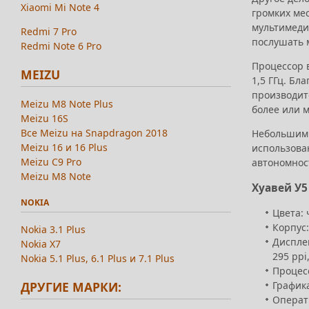
Xiaomi Mi Note 4
громких мес
мультимедий
Redmi 7 Pro
послушать 
Redmi Note 6 Pro
Процессор 
MEIZU
1,5 ГГц. Бл
производит
Meizu M8 Note Plus
более или м
Meizu 16S
Все Meizu на Snapdragon 2018
Небольшим м
Meizu 16 и 16 Plus
использован
Meizu C9 Pro
автономнос
Meizu M8 Note
Хуавей У5
NOKIA
Цвета: 
Корпус:
Nokia 3.1 Plus
Дисплей
Nokia X7
295 ppi
Nokia 5.1 Plus, 6.1 Plus и 7.1 Plus
Процесс
Графика
ДРУГИЕ МАРКИ:
Операти