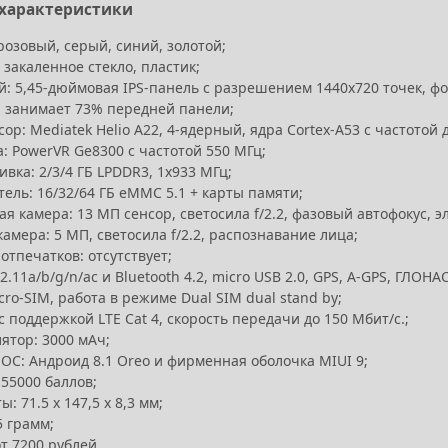
 характеристики
розовый, серый, синий, золотой;
 закаленное стекло, пластик;
: 5,45-дюймовая IPS-панель с разрешением 1440х720 точек, форм
, занимает 73% передней панели;
ор: Mediatek Helio A22, 4-ядерный, ядра Cortex-A53 с частотой 
: PowerVR Ge8300 с частотой 550 МГц;
вка: 2/3/4 ГБ LPDDR3, 1х933 МГц;
ель: 16/32/64 ГБ eMMC 5.1 + карты памяти;
я камера: 13 МП сенсор, светосила f/2.2, фазовый автофокус, э
амера: 5 МП, светосила f/2.2, распознавание лица;
отпечатков: отсутствует;
02.11a/b/g/n/ac и Bluetooth 4.2, micro USB 2.0, GPS, A-GPS, ГЛОНА
cro-SIM, работа в режиме Dual SIM dual stand by;
 поддержкой LTE Cat 4, скорость передачи до 150 Мбит/с.;
ятор: 3000 мАч;
ОС: Андроид 8.1 Oreo и фирменная оболочка MIUI 9;
 55000 баллов;
ы: 71.5 х 147,5 х 8,3 мм;
5 грамм;
т 7200 рублей.