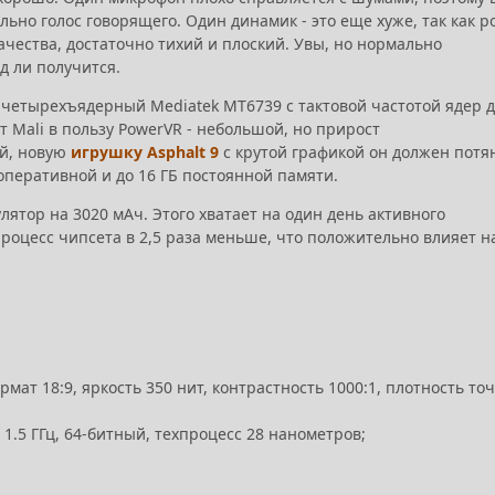
льно голос говорящего. Один динамик - это еще хуже, так как р
ачества, достаточно тихий и плоский. Увы, но нормально
д ли получится.
т четырехъядерный Mediatek MT6739 с тактовой частотой ядер 
от Mali в пользу PowerVR - небольшой, но прирост
ой, новую
игрушку Asphalt 9
с крутой графикой он должен потя
 оперативной и до 16 ГБ постоянной памяти.
ятор на 3020 мАч. Этого хватает на один день активного
процесс чипсета в 2,5 раза меньше, что положительно влияет н
ат 18:9, яркость 350 нит, контрастность 1000:1, плотность то
 1.5 ГГц, 64-битный, техпроцесс 28 нанометров;