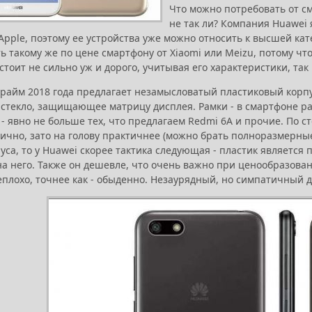
Что можно потребовать от с
не так ли? Компания Huawei 
pple, поэтому ее устройства уже можно относить к высшей кат
 такому же по цене смартфону от Xiaomi или Meizu, потому чт
стоит не сильно уж и дорого, учитывая его характеристики, та
Прайм 2018 года предлагает незамысловатый пластиковый корп
 стекло, защищающее матрицу дисплея. Рамки - в смартфоне ра
- явно не больше тех, что предлагаем Redmi 6A и прочие. По сте
ично, зато на голову практичнее (можно брать полноразмерные
уса, то у Huawei скорее тактика следующая - пластик является
на него. Также он дешевле, что очень важно при ценообразован
еплохо, точнее как - обыденно. Незаурядный, но симпатичный 