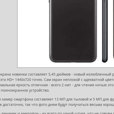
экрана новинки составляет 5,45 дюймов - новый излюбленный 
 это HD+ 1440х720 точек. Сам экран неплохой с адекватной цвет
альная яркость отличная - всего 2 нит - для чтения ночью это
 полноэкранное устройство.
 камер смартфона составляет 13 МП для тыловой и 5 МП для ф
е достаточно, так что фото днем будут получаться весьма хоро
 динамик и микрофон - их всего по одной штуке, что не совсе