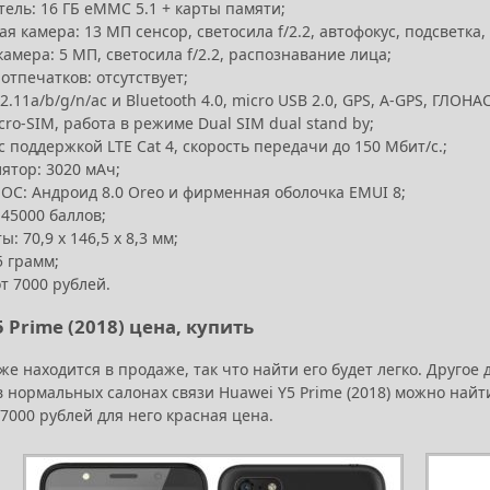
ель: 16 ГБ eMMC 5.1 + карты памяти;
я камера: 13 МП сенсор, светосила f/2.2, автофокус, подсветка,
амера: 5 МП, светосила f/2.2, распознавание лица;
отпечатков: отсутствует;
02.11a/b/g/n/ac и Bluetooth 4.0, micro USB 2.0, GPS, A-GPS, ГЛОНА
cro-SIM, работа в режиме Dual SIM dual stand by;
 поддержкой LTE Cat 4, скорость передачи до 150 Мбит/с.;
ятор: 3020 мАч;
ОС: Андроид 8.0 Oreo и фирменная оболочка EMUI 8;
 45000 баллов;
ы: 70,9 х 146,5 х 8,3 мм;
5 грамм;
т 7000 рублей.
 Prime (2018) цена, купить
е находится в продаже, так что найти его будет легко. Другое 
в нормальных салонах связи Huawei Y5 Prime (2018) можно найт
 7000 рублей для него красная цена.