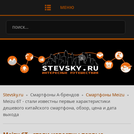
МЕНЮ
Stevsky.ru
Смартфоны А-брендов
Смартфоны Meizu
Meizu 6T - стали известны первые характеристики
дешевого китайского смартфона, обзор, цена и дата
выхода