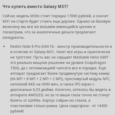
Что купить вместо Galaxy M31?
Сейчас модель M30s стоит порядка 17000 рублей, а значит
M31 на старте будет стоить еще дороже. Однако за базовую
величину мы все же возьмём имеющийся ценник и
посмотрим, что за аналогичные деньги предлагают
конкуренты.
Redmi Note 8 Pro 6/64 ГБ - монстр производительности и
в отличие от Galaxy M31, тянет все игры и практически
не троттлит. Пусть вас не смущает Mediatek Helio G90T -
это реально мощное решение на уровне Snapdragon
730G, да с оптимизацией чипсета все в порядке. Еще
аппарат предлагает более продвинутую систему камер
(64 МП + 8 МП + 2 МП + 2 МП), пресловутый модуль NFC,
неплохой АКБ на 4500 мАч, а также IPS-экран с
диагональю 6,53 дюйма. Конечно, хотелось бы видеть в
аппарате AMOLED, но за то ваши глаза точно не станут
болеть от ШИМа. Корпус собран из стекла, а
пластиковая только рамка. Цена смартфона - от 14300
рублей!