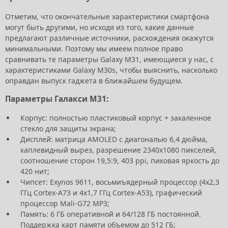
Отметим, что окончательные характеристики смартфона
могут быть другими, но исходя из того, какие данные
предлагают различные источники, расхождения окажутся
минимальными. Поэтому мы имеем полное право
сравнивать те параметры Galaxy M31, имеющиеся у нас, с
характеристиками Galaxy M30s, чтобы выяснить, насколько
оправдан выпуск гаджета в ближайшем будущем.
Параметры Галакси М31:
Корпус: полностью пластиковый корпус + закаленное
стекло для защиты экрана;
Дисплей: матрица AMOLED с диагональю 6,4 дюйма,
каплевидный вырез, разрешение 2340x1080 пикселей,
соотношение сторон 19,5:9, 403 ppi, пиковая яркость до
420 нит;
Чипсет: Exynos 9611, восьмиъядерный процессор (4x2,3
ГГц Cortex-A73 и 4x1,7 ГГц Cortex-A53), графический
процессор Mali-G72 MP3;
Память: 6 ГБ оперативной и 64/128 ГБ постоянной.
Поддержка карт памяти объемом до 512 ГБ;