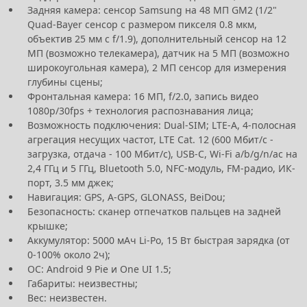
Задняя камера: сенсор Samsung на 48 МП GM2 (1/2"
Quad-Bayer сенсор с размером пикселя 0.8 мкм,
объектив 25 мм с f/1.9), дополнительный сенсор на 12
МП (возможно телекамера), датчик на 5 МП (возможно
широкоугольная камера), 2 МП сенсор для измерения
глубины сцены;
Фронтальная камера: 16 МП, f/2.0, запись видео
1080p/30fps + технология распознавания лица;
Возможность подключения: Dual-SIM; LTE-A, 4-полосная
агрегация несущих частот, LTE Cat. 12 (600 Мбит/с -
загрузка, отдача - 100 Мбит/с), USB-C, Wi-Fi a/b/g/n/ac на
2,4 ГГц и 5 ГГц, Bluetooth 5.0, NFC-модуль, FM-радио, ИК-
порт, 3.5 мм джек;
Навигация: GPS, A-GPS, GLONASS, BeiDou;
Безопасность: сканер отпечатков пальцев на задней
крышке;
Аккумулятор: 5000 мАч Li-Po, 15 Вт быстрая зарядка (от
0-100% около 2ч);
ОС: Android 9 Pie и One UI 1.5;
Габариты: неизвестны;
Вес: неизвестен.