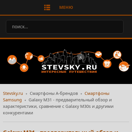
МЕНЮ
Stevsky.ru
Смартфоны А-брендов
Смартфоны
Samsung
Galaxy M31 - предварительный обзор и
характеристики, сравнение с Galaxy M30s и другими
конкурентами