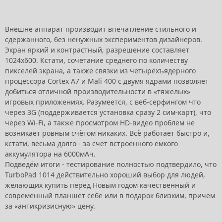
Внешне аппарат производит впечатление стильного и
сдержанного, без ненужных экспериментов дизайнеров.
Экран яркий и контрастный, разрешение составляет
1024х600. Кстати, сочетание среднего по количеству
пикселей экрана, а также связки из четырёхъядерного
процессора Cortex A7 и Mali 400 с двумя ядрами позволяет
добиться отличной производительности в «тяжёлых»
игровых приложениях. Разумеется, с веб-серфингом что
через 3G (поддерживается установка сразу 2 сим-карт), что
через Wi-Fi, а также просмотром HD-видео проблем не
возникает ровным счётом никаких. Всё работает быстро и,
кстати, весьма долго - за счёт встроенного ёмкого
аккумулятора на 6000мАч.
Подведём итоги - тестирование полностью подтвердило, что
TurboPad 1014 действительно хороший выбор для людей,
желающих купить перед Новым годом качественный и
современный планшет себе или в подарок близким, причём
за «антикризисную» цену.