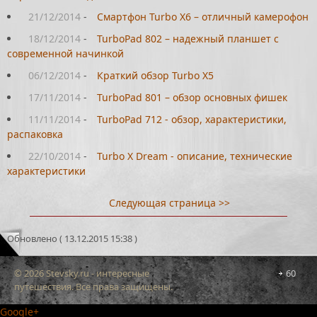
21/12/2014
-
Смартфон Turbo X6 – отличный камерофон
18/12/2014
-
TurboPad 802 – надежный планшет с
современной начинкой
06/12/2014
-
Краткий обзор Turbo X5
17/11/2014
-
TurboPad 801 – обзор основных фишек
11/11/2014
-
TurboPad 712 - обзор, характеристики,
распаковка
22/10/2014
-
Turbo X Dream - описание, технические
характеристики
Следующая страница >>
Обновлено ( 13.12.2015 15:38 )
© 2026 Stevsky.ru - интересные
60
путешествия. Все права защищены.
Google+