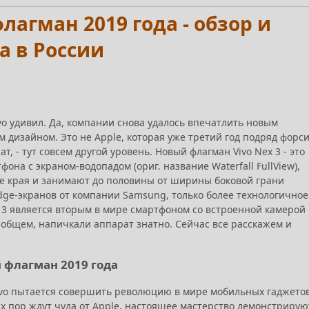
лагман 2019 года - обзор и
а в России
vo удивил. Да, компании снова удалось впечатлить новым
 дизайном. Это не Apple, которая уже третий год подряд форс
ат, - тут совсем другой уровень. Новый флагман Vivo Nex 3 - это
она с экраном-водопадом (ориг. название Waterfall FullView),
ые края и занимают до половины от ширины боковой грани
dge-экранов от компании Samsung, только более технологичное
x 3 является вторым в мире смартфоном со встроенной камерой
В общем, напичкали аппарат знатно. Сейчас все расскажем и
й флагман 2019 года
ivo пытается совершить революцию в мире мобильных гаджетов
сих пор ждут чуда от Apple, настоящее мастерство демонстрирую