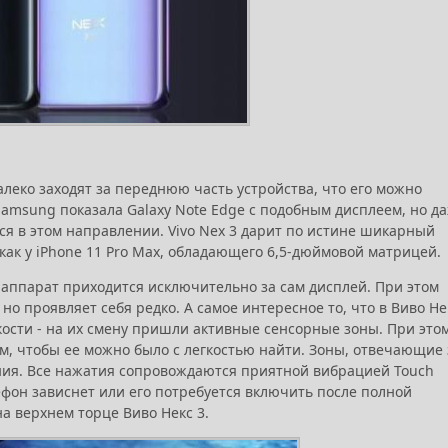
еко заходят за переднюю часть устройства, что его можно
Samsung показала Galaxy Note Edge с подобным дисплеем, но д
тся в этом направлении. Vivo Nex 3 дарит по истине шикарный
как у iPhone 11 Pro Max, обладающего 6,5-дюймовой матрицей.
 аппарат приходится исключительно за сам дисплей. При этом
о проявляет себя редко. А самое интересное то, что в Виво Не
кости - на их смену пришли активные сенсорные зоны. При это
, чтобы ее можно было с легкостью найти. Зоны, отвечающие 
ания. Все нажатия сопровождаются приятной вибрацией Touch
елефон зависнет или его потребуется включить после полной
а верхнем торце Виво Некс 3.