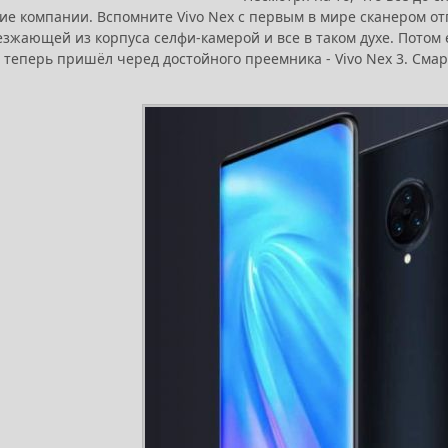
гие компании. Вспомните Vivo Nex с первым в мире сканером от
езжающей из корпуса селфи-камерой и все в таком духе. Потом
 теперь пришёл черед достойного преемника - Vivo Nex 3. Сма