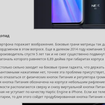
допад
артфона поражает воображение. Боковые грани матрицы так дал
кордсменом в этом вопросе. Еще в далеком 2014 году компания 
роизводитель спустя 5 лет так и не смог существенно подвину
агональ которого равняется 6,89 дюйма при габаритах корпуса 
столько сильно заходит на боковые грани гаджета, что держать
антомными нажатиями нет, точнее эта проблема присутствует, н
о отказаться от физических кнопок Питания и регулятора гром
я кнопка Питания обозначена на корпусе небольшим рифлением
мкости располагаются сверху и снизу виртуальной кнопки Пит
рая не уступает по качеству Haptic Engine в iPhone. Если же т
тареи, то для этого сойдет продублированная кнопка Питания н