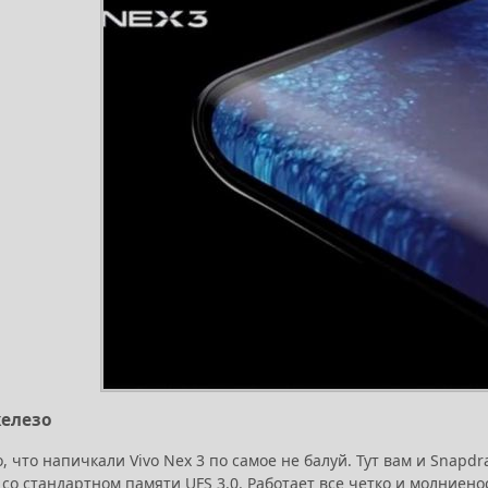
железо
, что напичкали Vivo Nex 3 по самое не балуй. Тут вам и Snapdr
со стандартном памяти UFS 3.0. Работает все четко и молниен