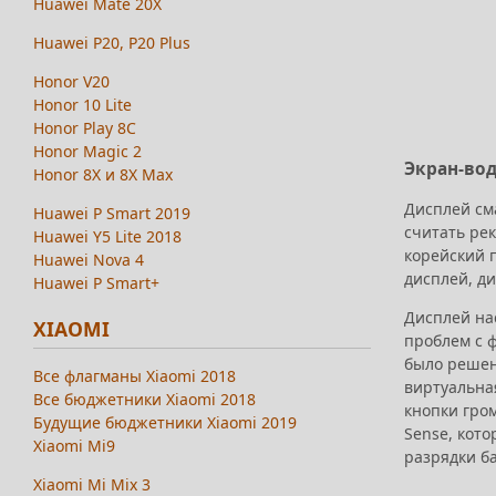
Huawei Mate 20X
Huawei P20, P20 Plus
Honor V20
Honor 10 Lite
Honor Play 8C
Honor Magic 2
Экран-во
Honor 8X и 8X Max
Дисплей см
Huawei P Smart 2019
считать ре
Huawei Y5 Lite 2018
корейский п
Huawei Nova 4
дисплей, ди
Huawei P Smart+
Дисплей на
XIAOMI
проблем с ф
было решен
Все флагманы Xiaomi 2018
виртуальна
Все бюджетники Xiaomi 2018
кнопки гро
Будущие бюджетники Xiaomi 2019
Sense, кото
Xiaomi Mi9
разрядки ба
Xiaomi Mi Mix 3