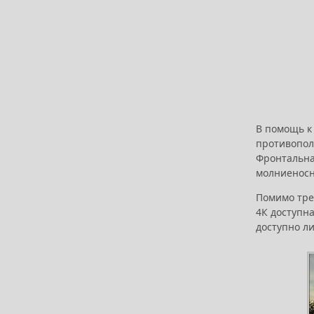
В помощь к
противопол
Фронтальна
молниеносн
Помимо трех
4К доступна
доступно л