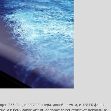
agon 855 Plus, и 8/12 ГБ оперативной памяти, и 128 ГБ флеш-
осно, а в бенчмарке Antutu аппарат демонстрирует рекордные