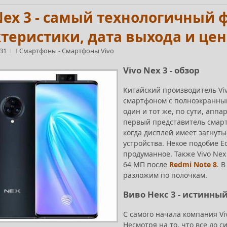
Nex 3 - самый технологичный ф
теристики, дата выхода и цен
:31
Смартфоны
-
Смартфоны Vivo
Vivo Nex 3 - обзор
Китайский производитель Vi
смартфоном с полноэкранным
один и тот же, по сути, аппар
первый представитель смартф
когда дисплей имеет загнут
устройства. Некое подобие E
продуманное. Также Vivo Ne
64 МП после
Redmi Note 8
. 
разложим по полочкам.
Виво Некс 3 - истинны
С самого начала компания V
Несмотря на то, что все до 