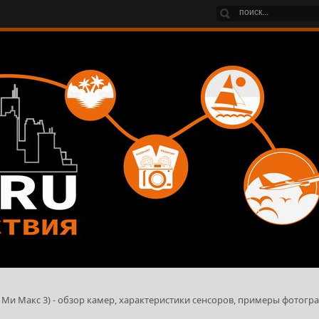
 Ми Макс 3) - обзор камер, характеристики сенсоров, примеры фотогр