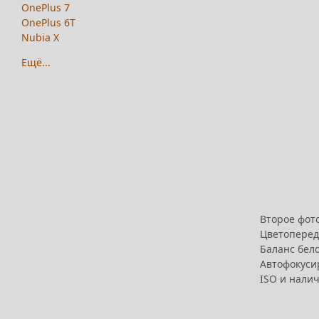
OnePlus 7
OnePlus 6T
Nubia X
Ещё...
Второе фото
Цветоперед
Баланс бело
Автофокуси
ISO и нали