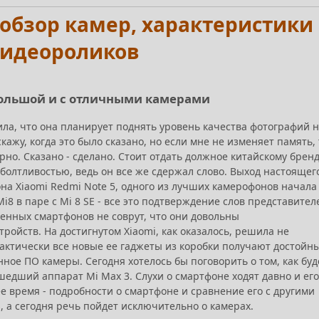
- обзор камер, характеристики
видеороликов
 большой и с отличными камерами
ила, что она планирует поднять уровень качества фотографий 
кажу, когда это было сказано, но если мне не изменяет память, 
рно. Сказано - сделано. Стоит отдать должное китайскому бренд
болтливостью, ведь он все же сдержал слово. Выход настоящег
а Xiaomi Redmi Note 5, одного из лучших камерофонов начала
i8 в паре с Mi 8 SE - все это подтверждение слов представител
енных смартфонов не соврут, что они довольны
ройств. На достигнутом Xiaomi, как оказалось, решила не
рактически все новые ее гаджеты из коробки получают достойн
ое ПО камеры. Сегодня хотелось бы поговорить о том, как буд
едший аппарат Mi Max 3. Слухи о смартфоне ходят давно и его
 время - подробности о смартфоне и сравнение его с другими
ь
, а сегодня речь пойдет исключительно о камерах.