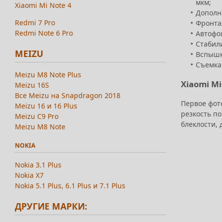
мкм;
Xiaomi Mi Note 4
Дополни
Redmi 7 Pro
Фронтал
Redmi Note 6 Pro
Автофок
Стабили
MEIZU
Вспышка
Съемка 
Meizu M8 Note Plus
Xiaomi M
Meizu 16S
Все Meizu на Snapdragon 2018
Первое фот
Meizu 16 и 16 Plus
резкость п
Meizu C9 Pro
блеклости,
Meizu M8 Note
NOKIA
Nokia 3.1 Plus
Nokia X7
Nokia 5.1 Plus, 6.1 Plus и 7.1 Plus
ДРУГИЕ МАРКИ: