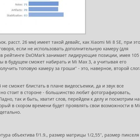
. расст. 26 мм) имеет такой девайс, как Xiaomi Mi 8 SE, при эт
говоря, если не использовать дополнительную камеру (для
ас в рейтинге DxOMark занимает лидирующие позиции, имея 105
лы в будущем сможет набирать и Mi Max 3, а учитывая его
Получить топовую камеру за гроши" - это, наверное, второй сло
3 не сможет блистать в плане видеосъемки, да и звук все
но стоит в стороне - большинство любит фотографировать,
дно, так и быть, хватит слов, перейдем к делу и посмотрим на
торый в скором времени будет проявлять свои возможности в Mi
детально.
ура объектива f/1.9., размер матрицы 1/2,55", размер пикселя 