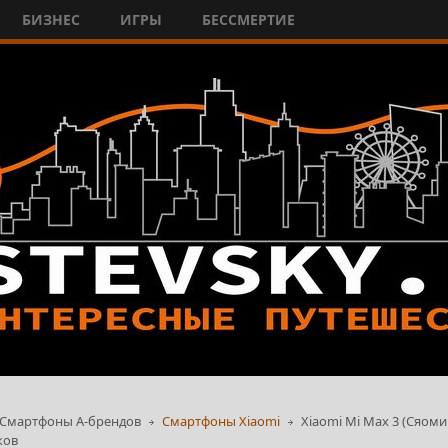
БИЗНЕС
ИГРЫ
БЕССМЕРТИЕ
Смартфоны А-брендов
Смартфоны Xiaomi
Xiaomi Mi Max 3 (Сяоми
ков