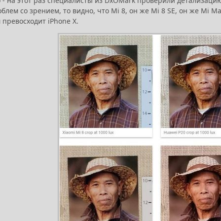
о - на этот раз специалисты из DxOMark проверили детализаци
блем со зрением, то видно, что Mi 8, он же Mi 8 SE, он же Mi
 превосходит iPhone X.