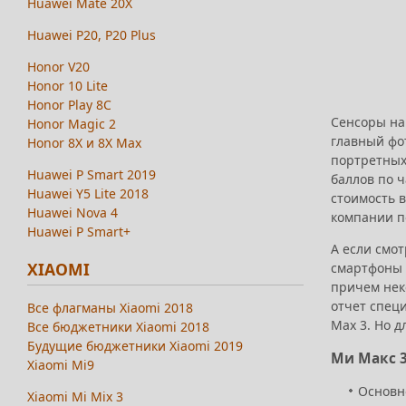
Huawei Mate 20X
Huawei P20, P20 Plus
Honor V20
Honor 10 Lite
Honor Play 8C
Сенсоры на 
Honor Magic 2
главный фот
Honor 8X и 8X Max
портретных
Huawei P Smart 2019
баллов по ч
Huawei Y5 Lite 2018
стоимость в
Huawei Nova 4
компании по
Huawei P Smart+
А если смот
XIAOMI
смартфоны 
причем неко
отчет спец
Все флагманы Xiaomi 2018
Max 3. Но 
Все бюджетники Xiaomi 2018
Будущие бюджетники Xiaomi 2019
Ми Макс 3
Xiaomi Mi9
Основно
Xiaomi Mi Mix 3