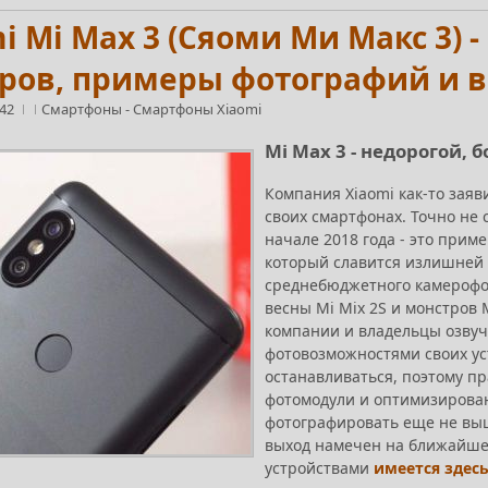
i Mi Max 3 (Сяоми Ми Макс 3) 
оров, примеры фотографий и 
:42
Смартфоны
-
Смартфоны Xiaomi
Mi Max 3 - недорогой,
Компания Xiaomi как-то заяв
своих смартфонах. Точно не с
начале 2018 года - это приме
который славится излишней 
среднебюджетного камерофон
весны Mi Mix 2S и монстров M
компании и владельцы озвуч
фотовозможностями своих уст
останавливаться, поэтому п
фотомодули и оптимизированн
фотографировать еще не выш
выход намечен на ближайшее
устройствами
имеется здес