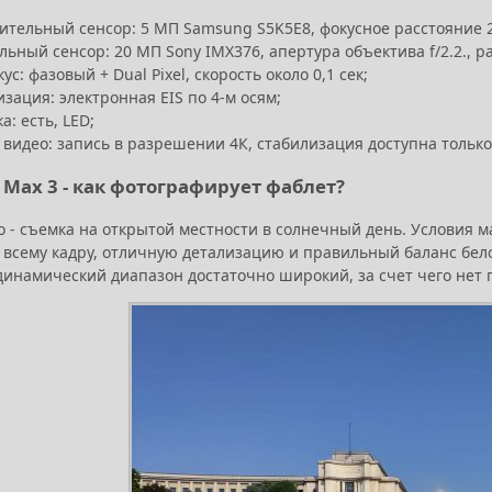
тельный сенсор: 5 МП Samsung S5K5E8, фокусное расстояние 26
ьный сенсор: 20 МП Sony IMX376, апертура объектива f/2.2., р
ус: фазовый + Dual Pixel, скорость около 0,1 сек;
зация: электронная EIS по 4-м осям;
: есть, LED;
видео: запись в разрешении 4К, стабилизация доступна только 
i Max 3 - как фотографирует фаблет?
о - съемка на открытой местности в солнечный день. Условия 
о всему кадру, отличную детализацию и правильный баланс бе
 динамический диапазон достаточно широкий, за счет чего нет 