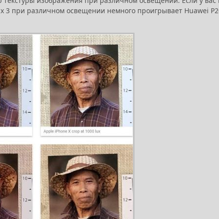
ю текстуры изображения при различном освещении. Если у вас 
 Max 3 при различном освещении немного проигрывает Huawei P2