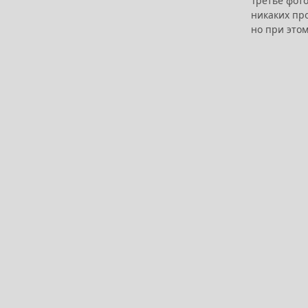
Третье фот
никаких про
но при этом