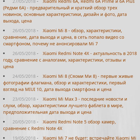
27/05/2018
-
Xiaomi Redmi 6A, Redmi 6A Prime и 6A Plus
(Редми 6А) - предварительный и краткий обзор трех
новинок, основные характеристики, дизайн и фото, дата
выхода, цена
26/05/2018
-
Xiaomi Mi 8 - обзор, характеристики,
сравнение, дата выхода и цена, в сеть попало видео со
смартфоном, почему не анонсировали Mi 7
26/05/2018
-
Xiaomi Redmi Note 4X - актуальность в 2018
году, сравнение с аналогами, характеристики, отзывы и
цена
24/05/2018
-
Xiaomi Mi 8 (Сяоми Ми 8) - первые живые
фотографии флагмана, обзор и характеристики, первый
взгляд на MIUI 10, дата выхода смартфона и цена
23/05/2018
-
Xiaomi Mi Max 3 - последние новости и
слухи, обзор, характеристики лучшего фаблета в мире,
предположительная дата выхода и цена
20/05/2018
-
Xiaomi Redmi Note 5 обзор камер,
сравнение с Redmi Note 4X
19/05/2018
-
Xiaomi Mi 7 не будет: встречайте Xiaomi Mi