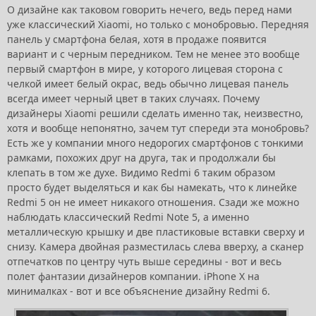
О дизайне как таковом говорить нечего, ведь перед нами
уже классический Xiaomi, но только с монобровью. Передняя
панель у смартфона белая, хотя в продаже появится
вариант и с черным передником. Тем не менее это вообще
первый смартфон в мире, у которого лицевая сторона с
челкой имеет белый окрас, ведь обычно лицевая панель
всегда имеет черный цвет в таких случаях. Почему
дизайнеры Xiaomi решили сделать именно так, неизвестно,
хотя и вообще непонятно, зачем тут спереди эта монобровь?
Есть же у компании много недорогих смартфонов с тонкими
рамками, похожих друг на друга, так и продолжали бы
клепать в том же духе. Видимо Redmi 6 таким образом
просто будет выделяться и как бы намекать, что к линейке
Redmi 5 он не имеет никакого отношения. Сзади же можно
наблюдать классический Redmi Note 5, а именно
металлическую крышку и две пластиковые вставки сверху и
снизу. Камера двойная разместилась слева вверху, а сканер
отпечатков по центру чуть выше середины - вот и весь
полет фантазии дизайнеров компании. iPhone X на
минималках - вот и все объяснение дизайну Redmi 6.