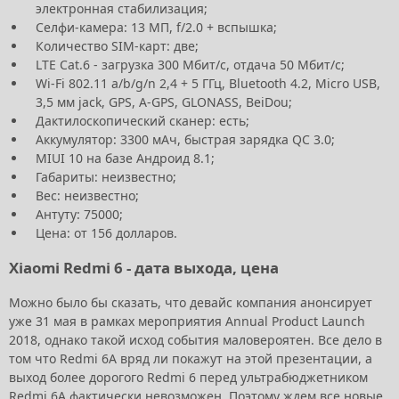
электронная стабилизация;
Селфи-камера: 13 МП, f/2.0 + вспышка;
Количество SIM-карт: две;
LTE Cat.6 - загрузка 300 Мбит/с, отдача 50 Мбит/с;
Wi-Fi 802.11 a/b/g/n 2,4 + 5 ГГц, Bluetooth 4.2, Micro USB,
3,5 мм jack, GPS, A-GPS, GLONASS, BeiDou;
Дактилоскопический сканер: есть;
Аккумулятор: 3300 мАч, быстрая зарядка QC 3.0;
MIUI 10 на базе Андроид 8.1;
Габариты: неизвестно;
Вес: неизвестно;
Антуту: 75000;
Цена: от 156 долларов.
Xiaomi Redmi 6 - дата выхода, цена
Можно было бы сказать, что девайс компания анонсирует
уже 31 мая в рамках мероприятия Annual Product Launch
2018, однако такой исход события маловероятен. Все дело в
том что Redmi 6A вряд ли покажут на этой презентации, а
выход более дорогого Redmi 6 перед ультрабюджетником
Redmi 6A фактически невозможен. Поэтому ждем все новые