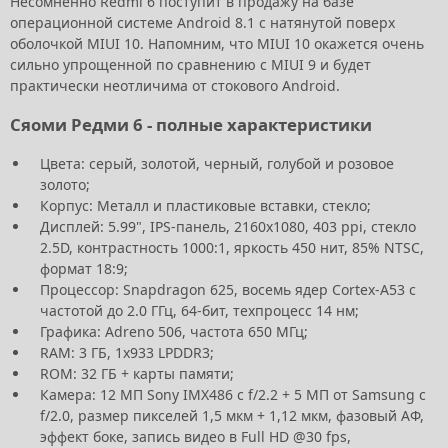
Несомненно Redmi 6 поступит в продажу на базе
операционной системе Android 8.1 с натянутой поверх
оболочкой MIUI 10. Напомним, что MIUI 10 окажется очень
сильно упрощенной по сравнению с MIUI 9 и будет
практически неотличима от стокового Android.
Сяоми Редми 6 - полные характеристики
Цвета: серый, золотой, черный, голубой и розовое
золото;
Корпус: Металл и пластиковые вставки, стекло;
Дисплей: 5.99", IPS-панель, 2160х1080, 403 ppi, стекло
2.5D, контрастность 1000:1, яркость 450 нит, 85% NTSC,
формат 18:9;
Процессор: Snapdragon 625, восемь ядер Cortex-A53 с
частотой до 2.0 ГГц, 64-бит, техпроцесс 14 нм;
Графика: Adreno 506, частота 650 МГц;
RAM: 3 ГБ, 1х933 LPDDR3;
ROM: 32 ГБ + карты памяти;
Камера: 12 МП Sony IMX486 c f/2.2 + 5 МП от Samsung с
f/2.0, размер пикселей 1,5 мкм + 1,12 мкм, фазовый АФ,
эффект боке, запись видео в Full HD @30 fps,