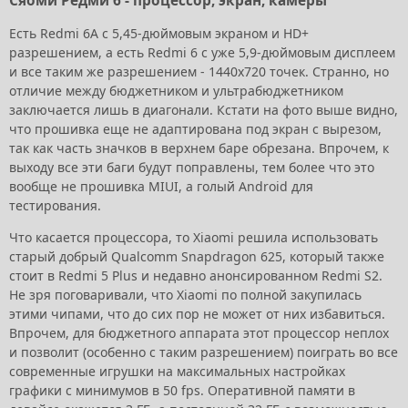
Сяоми Редми 6 - процессор, экран, камеры
Есть Redmi 6A с 5,45-дюймовым экраном и HD+
разрешением, а есть Redmi 6 с уже 5,9-дюймовым дисплеем
и все таким же разрешением - 1440х720 точек. Странно, но
отличие между бюджетником и ультрабюджетником
заключается лишь в диагонали. Кстати на фото выше видно,
что прошивка еще не адаптирована под экран с вырезом,
так как часть значков в верхнем баре обрезана. Впрочем, к
выходу все эти баги будут поправлены, тем более что это
вообще не прошивка MIUI, а голый Android для
тестирования.
Что касается процессора, то Xiaomi решила использовать
старый добрый Qualcomm Snapdragon 625, который также
стоит в Redmi 5 Plus и недавно анонсированном Redmi S2.
Не зря поговаривали, что Xiaomi по полной закупилась
этими чипами, что до сих пор не может от них избавиться.
Впрочем, для бюджетного аппарата этот процессор неплох
и позволит (особенно с таким разрешением) поиграть во все
современные игрушки на максимальных настройках
графики с минимумов в 50 fps. Оперативной памяти в