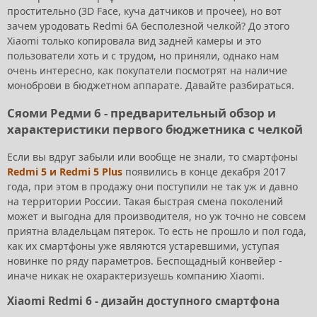
простительно (3D Face, куча датчиков и прочее), но вот
зачем уродовать Redmi 6A бесполезной челкой? До этого
Xiaomi только копировала вид задней камеры и это
пользователи хоть и с трудом, но приняли, однако нам
очень интересно, как покупатели посмотрят на наличие
моноброви в бюджетном аппарате. Давайте разбираться.
Сяоми Редми 6 - предварительный обзор и
характеристики первого бюджетника с челкой
Если вы вдруг забыли или вообще не знали, то смартфоны
Redmi 5 и Redmi 5 Plus
появились в конце декабря 2017
года, при этом в продажу они поступили не так уж и давно
на территории России. Такая быстрая смена поколений
может и выгодна для производителя, но уж точно не совсем
приятна владельцам пятерок. То есть не прошло и пол года,
как их смартфоны уже являются устаревшими, уступая
новинке по ряду параметров. Беспощадный конвейер -
иначе никак не охарактеризуешь компанию Xiaomi.
Xiaomi Redmi 6 - дизайн доступного смартфона