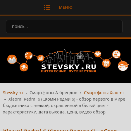
МЕНЮ
Stevsky.ru
Смартфоны А-брендов
Смартфоны Xiaomi
Xiaomi Redmi 6 (Сяоми Редми 6) - обзор первого в мире
бюджетника с челкой, окрашенной в белый цвет -
характеристики, дата выхода, цена, видео обзор