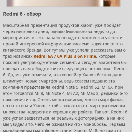
Redmi 6 - обзор
Масштабная презентация продуктов Xiaomi уже пройдет
через несколько дней, однако буквально за неделю до
мероприятия в сеть начало попадать множество утечек и
прочей интересной информации касаемо гаджетов от это
китайского бренда. Вот тут мы уже успели рассказать вам о
трех новинках
Redmi 6A / 6A Plus и 6A Prime
, которые
покорят ультрабюджетный сегмент, а сегодня мы хотели бы
поведать вам о бюджетнике следующего поколения - Redmi
6. Да, мы уже отмечали, что конвейер Xiaomi беспощадно
штампует новые смартфоны, ведь совсем недавно эта
компания представила Redmi Note 5, Redmi S2, Mi 6X, при
этом готовятся Mi 8, Mi Note 4, Mi A2, Mi Max 3, редмики 6-го
поколения и т.д. Очень много новинок, много смартфонов,
но на то она и Xiaomi, чтобы захватывать мир при помощи
множества недорогих и хороших устройств. Так вот, Redmi 6
уже успел засветиться на реальных фотографиях, а на них
мы увидели то, чего не ожидал никто - монобровь. Первым
монобровным смартфоном станет Xiaomi Mi 8, но там это