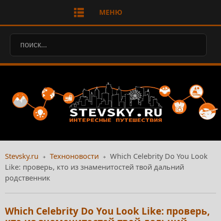
МЕНЮ
Stevsky.ru
Техноновости
Which Celebrity Do You Look
Like: проверь, кто из знаменитостей твой дальний
родственник
Which Celebrity Do You Look Like: проверь,