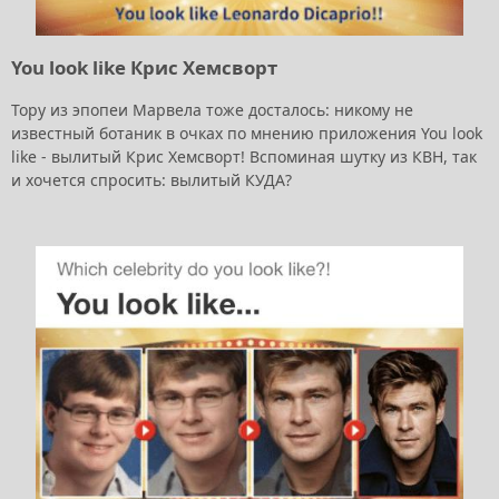
You look like Крис Хемсворт
Тору из эпопеи Марвела тоже досталось: никому не
известный ботаник в очках по мнению приложения You look
like - вылитый Крис Хемсворт! Вспоминая шутку из КВН, так
и хочется спросить: вылитый КУДА?