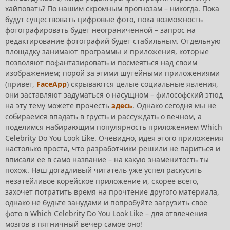
хайповать? По нашим скромным прогнозам – никогда. Пока
будут существовать цифровые фото, пока возможность
фотографировать будет неограниченной – запрос на
редактирование фотографий будет стабильным. Отдельную
площадку занимают программы и приложения, которые
позволяют пофантазировать и посмеяться над своим
изображением; порой за этими шутейными приложениями
(привет,
FaceApp
) скрываются целые социальные явления,
они заставляют задуматься о насущном – философский этюд
на эту тему можете прочесть
здесь
. Однако сегодня мы не
собираемся впадать в грусть и рассуждать о вечном, а
поделимся набирающим популярность приложением Which
Celebrity Do You Look Like. Очевидно, идея этого приложения
настолько проста, что разработчики решили не париться и
вписали ее в само название – на какую знаменитость ты
похож. Наш догадливый читатель уже успел раскусить
незатейливое корейское приложение и, скорее всего,
захочет потратить время на прочтение другого материала,
однако не будьте занудами и попробуйте загрузить свое
фото в Which Celebrity Do You Look Like – для отвлечения
мозгов в пятничный вечер самое оно!