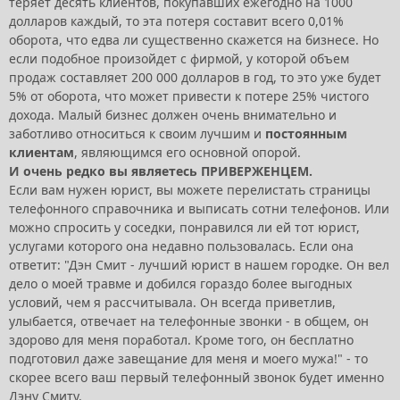
теряет десять клиентов, покупавших ежегодно на 1000
долларов каждый, то эта потеря составит всего 0,01%
оборота, что едва ли существенно скажется на бизнесе. Но
если подобное произойдет с фирмой, у которой объем
продаж составляет 200 000 долларов в год, то это уже будет
5% от оборота, что может привести к потере 25% чистого
дохода. Малый бизнес должен очень внимательно и
заботливо относиться к своим лучшим и
постоянным
клиентам
, являющимся его основной опорой.
И очень редко вы являетесь ПРИВЕРЖЕНЦЕМ.
Если вам нужен юрист, вы можете перелистать страницы
телефонного справочника и выписать сотни телефонов. Или
можно спросить у соседки, понравился ли ей тот юрист,
услугами которого она недавно пользовалась. Если она
ответит: "Дэн Смит - лучший юрист в нашем городке. Он вел
дело о моей травме и добился гораздо более выгодных
условий, чем я рассчитывала. Он всегда приветлив,
улыбается, отвечает на телефонные звонки - в общем, он
здорово для меня поработал. Кроме того, он бесплатно
подготовил даже завещание для меня и моего мужа!" - то
скорее всего ваш первый телефонный звонок будет именно
Дэну Смиту.