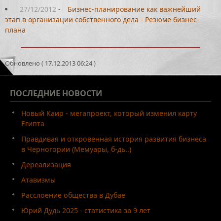
27/12/2012
-
Бизнес-планирование как важнейший
этап в организации собственного дела - Резюме бизнес-
плана
Обновлено ( 17.12.2013 06:24 )
ПОСЛЕДНИЕ
НОВОСТИ
Новый Каир - мегапроект, который изменил карту
Египта
Правдивая и откровенная история развития бизнеса
в Черногории (Мемуары, б-дь..)
Дереализация
Атавизмы
Расслоение общества в Дубае
Юрий Дудь 2025 - статистика за 9 лет