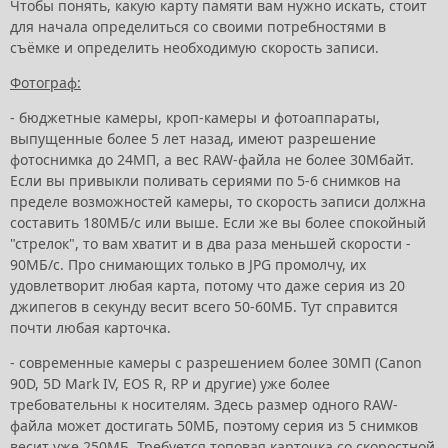
Чтобы понять, какую карту памяти вам нужно искать, стоит
для начала определиться со своими потребностями в
съёмке и определить необходимую скорость записи.
Фотограф:
- бюджетные камеры, кроп-камеры и фотоаппараты,
выпущенные более 5 лет назад, имеют разрешение
фотоснимка до 24МП, а вес RAW-файла не более 30Мбайт.
Если вы привыкли поливать сериями по 5-6 снимков на
пределе возможностей камеры, то скорость записи должна
составить 180МБ/с или выше. Если же вы более спокойный
"стрелок", то вам хватит и в два раза меньшей скорости -
90МБ/с. Про снимающих только в JPG промолчу, их
удовлетворит любая карта, потому что даже серия из 20
джипегов в секунду весит всего 50-60МБ. Тут справится
почти любая карточка.
- современные камеры с разрешением более 30МП (Canon
90D, 5D Mark IV, EOS R, RP и другие) уже более
требовательны к носителям. Здесь размер одного RAW-
файла может достигать 50МБ, поэтому серия из 5 снимков
весит уже 250МБ. Требуется топовая карточка со скоростной