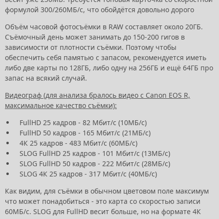
формулой 300/260МБ/с, что обойдётся довольно дорого
Объём часовой фотосъёмки в RAW составляет около 20ГБ.
Съёмочный день может занимать до 150-200 гигов в
зависимости от плотности съёмки. Поэтому чтобы
обеспечить себя памятью с запасом, рекомендуется иметь
либо две карты по 128ГБ, либо одну на 256ГБ и ещё 64ГБ про
запас на всякий случай.
Видеограф (для анализа бралось видео с Canon EOS R,
максимальное качество съёмки):
FullHD 25 кадров - 82 Мбит/с (10МБ/с)
FullHD 50 кадров - 165 Мбит/с (21МБ/с)
4К 25 кадров - 483 Мбит/с (60МБ/с)
SLOG FullHD 25 кадров - 101 Мбит/с (13МБ/с)
SLOG FullHD 50 кадров - 222 Мбит/с (28МБ/с)
SLOG 4К 25 кадров - 317 Мбит/с (40МБ/с)
Как видим, для съёмки в обычном цветовом поле максимум
что может понадобиться - это карта со скоростью записи
60МБ/с. SLOG для FullHD весит больше, но на формате 4К