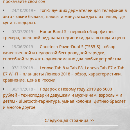
прокачайте свой сон
24/10/2019
-
Топ-5 лучших держателей для телефонов в
авто - какие бывают, плюсы и минусы каждого из типов, где
купить недорого
07/07/2019
-
Honor Band 5 - первый обзор фитнес-
трекера, внешний вид, характеристики, дата выхода и цена
19/06/2019
-
Choetech PowerDual 5 (T535-S) - обзор
качественной и недорогой беспроводной зарядки,
способной заряжать одновременно два любых устройства
07/12/2018
-
Lenovo Tab 8 и Tab E8, Lenovo Tab E7 и Tab
E7 Wi-Fi – планшеты Леново 2018 – обзор, характеристики,
сравнение, цена в России
30/11/2018
-
Подарок к Новому году 2019 до 5000
рублей - техноподарки девушкам и мужчинам, взрослым и
детям - Bluetooth-гарнитура, умная колонка, фитнес-браслет
и многое другое
Следующая страница >>