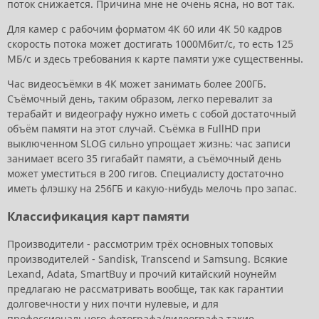
поток снижается. Причина мне не очень ясна, но вот так.
Для камер с рабочим форматом 4К 60 или 4К 50 кадров
скорость потока может достигать 1000Мбит/с, то есть 125
МБ/с и здесь требования к карте памяти уже существенны.
Час видеосъёмки в 4К может занимать более 200ГБ.
Съёмочный день, таким образом, легко перевалит за
терабайт и видеографу нужно иметь с собой достаточный
объём памяти на этот случай. Съёмка в FullHD при
выключенном SLOG сильно упрощает жизнь: час записи
занимает всего 35 гигабайт памяти, а съёмочный день
может уместиться в 200 гигов. Специалисту достаточно
иметь флэшку на 256ГБ и какую-нибудь мелочь про запас.
Классификация карт памяти
Производители - рассмотрим трёх основных топовых
производителей - Sandisk, Transcend и Samsung. Всякие
Lexand, Adata, SmartBuy и прочий китайский ноунейм
предлагаю не рассматривать вообще, так как гарантии
долговечности у них почти нулевые, и для
профессионального фотографа/видеографа такие