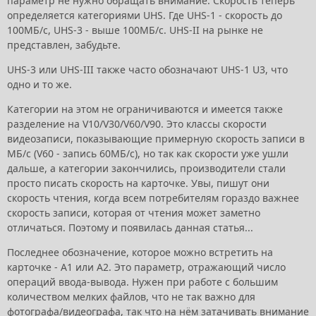
параметр не нужно обращать внимание. Скорость теперь
определяется категориями UHS. Где UHS-1 - скорость до
100МБ/с, UHS-3 - выше 100МБ/с. UHS-II на рынке не
представлен, забудьте.
UHS-3 или UHS-III также часто обозначают UHS-1 U3, что
одно и то же.
Категории на этом не ограничиваются и имеется также
разделение на V10/V30/V60/V90. Это классы скорости
видеозаписи, показывающие примерную скорость записи в
МБ/с (V60 - запись 60МБ/с), но так как скорости уже ушли
дальше, а категории закончились, производители стали
просто писать скорость на карточке. Увы, пишут они
скорость чтения, когда всем потребителям гораздо важнее
скорость записи, которая от чтения может заметно
отличаться. Поэтому и появилась данная статья...
Последнее обозначение, которое можно встретить на
карточке - A1 или A2. Это параметр, отражающий число
операций ввода-вывода. Нужен при работе с большим
количеством мелких файлов, что не так важно для
фотографа/видеографа, так что на нём затачивать внимание