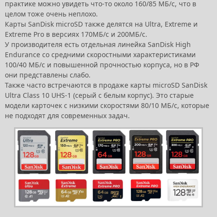
практике можно увидеть что-то около 160/85 МБ/с, что в
целом тоже очень неплохо.
Карты SanDisk microSD также делятся на Ultra, Extreme и
Extreme Pro в версиях 170МБ/с и 200МБ/с.
У производителя есть отдельная линейка SanDisk High
Endurance со средними скоростными характеристиками
100/40 МБ/с и повышенной прочностью корпуса, но в РФ
они представлены слабо.
Также часто встречаются в продаже карты microSD SanDisk
Ultra Class 10 UHS-1 (серый с белым корпус). Это старые
модели карточек с низкими скоростями 80/10 МБ/с, которые
не подходят для современных задач.