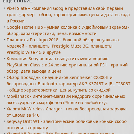
ЕЩЕ СТАТЬИ...
Pixel Slate – компания Google представила свой первый
трансформер – обзор, характеристики, цена и дата выхода
в России
Google Home Hub - умная колонка с 7-дюймовым экраном -
обзор, характеристики, цена, возможности
Планшеты Prestigio 2018 – большой обзор актуальных
моделей – планшеты Prestigio Muze 3G, планшеты
Prestigio Wize 4G и другие
Компания Sony решила выпустить мини-версию
PlayStation Classic к 24-летию оригинальной PS1 - краткий
обзор, дата выхода и цена
Обзор проводных наушников Sennheiser CX300II и
беспроводных Bluetooth-гарнитур AKG K374BT и JBL T280BT
- общие характеристики, цены, купить со скидкой
Movilshack - интернет-магазин недорогих оригинальных
аксессуаров и смартфонов iPhone на любой вкус
Xiaomi Mi Wireless Charger - новая беспроводная зарядка
от Сяоми за $10
Segway Drift W1 - электрические роликовые коньки скоро
поступят в продажу
Xiaomi Mi Router 4 (Ми Роутер 4) - еще элегантнее и