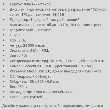
Корпус: пластик+стекло;
Дисплей: 7-дюймов, IPS-матрица, разрешение 1024х600
точек, 170 ppi, занимает 68,13%;
Процессор: 4-ядерный чип работающий с
максимальной частотой до 1,3 ГГц, 28 наномометров;
Графика: Mali-T720 MP2;
ОЗУ: 1 ГБ;
ПЗУ: 8 ГБ;
Антуту: 24 000 очков;
Сим-карты: 2 Mini-SIM;
Связь: 3G;
Беспроводные интерфейсы: Wi-Fi 802.11, Bluetooth 4.0;
Камеры: основная – 2МП, фронтальная – 0.3 МП;
Разъёмы: Micro-USB 2.0, 3,5-мм выход для наушников;
ОС: Андроид 7.0 Nougat ;
Габариты: 188 х 108 х 9,9 мм;
Вес: 280 г;
Аккумулятор: 2 500 мАч, несъёмный;
Цена: 3 490 рублей.
Дизайн у планшета стандартный: чёрные широкие рамки