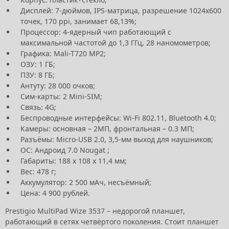
Дисплей: 7-дюймов, IPS-матрица, разрешение 1024х600
точек, 170 ppi, занимает 68,13%;
Процессор: 4-ядерный чип работающий с
максимальной частотой до 1,3 ГГц, 28 наномометров;
Графика: Mali-T720 MP2;
ОЗУ: 1 ГБ;
ПЗУ: 8 ГБ;
Антуту: 28 000 очков;
Сим-карты: 2 Mini-SIM;
Связь: 4G;
Беспроводные интерфейсы: Wi-Fi 802.11, Bluetooth 4.0;
Камеры: основная – 2МП, фронтальная – 0.3 МП;
Разъёмы: Micro-USB 2.0, 3,5-мм выход для наушников;
ОС: Андроид 7.0 Nougat ;
Габариты: 188 х 108 х 11,4 мм;
Вес: 478 г;
Аккумулятор: 2 500 мАч, несъёмный;
Цена: 4 900 рублей.
Prestigio MultiPad Wize 3537 – недорогой планшет,
работающий в сетях четвёртого поколения. Стоит планшет