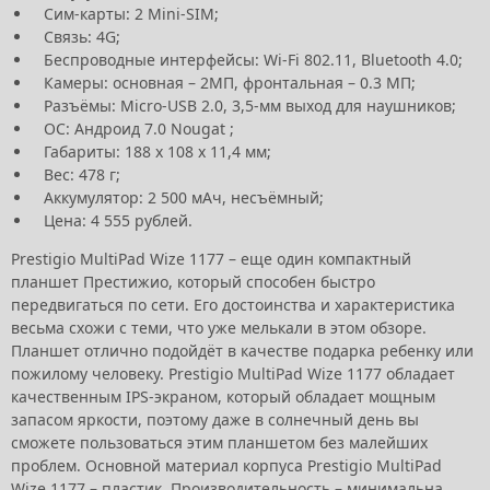
Сим-карты: 2 Mini-SIM;
Связь: 4G;
Беспроводные интерфейсы: Wi-Fi 802.11, Bluetooth 4.0;
Камеры: основная – 2МП, фронтальная – 0.3 МП;
Разъёмы: Micro-USB 2.0, 3,5-мм выход для наушников;
ОС: Андроид 7.0 Nougat ;
Габариты: 188 х 108 х 11,4 мм;
Вес: 478 г;
Аккумулятор: 2 500 мАч, несъёмный;
Цена: 4 555 рублей.
Prestigio MultiPad Wize 1177 – еще один компактный
планшет Престижио, который способен быстро
передвигаться по сети. Его достоинства и характеристика
весьма схожи с теми, что уже мелькали в этом обзоре.
Планшет отлично подойдёт в качестве подарка ребенку или
пожилому человеку. Prestigio MultiPad Wize 1177 обладает
качественным IPS-экраном, который обладает мощным
запасом яркости, поэтому даже в солнечный день вы
сможете пользоваться этим планшетом без малейших
проблем. Основной материал корпуса Prestigio MultiPad
Wize 1177 – пластик. Производительность – минимальна.