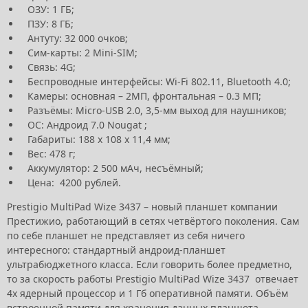
ОЗУ: 1 ГБ;
ПЗУ: 8 ГБ;
Антуту: 32 000 очков;
Сим-карты: 2 Mini-SIM;
Связь: 4G;
Беспроводные интерфейсы: Wi-Fi 802.11, Bluetooth 4.0;
Камеры: основная – 2МП, фронтальная – 0.3 МП;
Разъёмы: Micro-USB 2.0, 3,5-мм выход для наушников;
ОС: Андроид 7.0 Nougat ;
Габариты: 188 х 108 х 11,4 мм;
Вес: 478 г;
Аккумулятор: 2 500 мАч, несъёмный;
Цена: 4200 рублей.
Prestigio MultiPad Wize 3437 – новый планшет компании
Престижио, работающий в сетях четвёртого поколения. Сам
по себе планшет не представляет из себя ничего
интересного: стандартный андроид-планшет
ультрабюджетного класса. Если говорить более предметно,
то за скорость работы Prestigio MultiPad Wize 3437 отвечает
4х ядерный процессор и 1 Гб оперативной памяти. Объём
встроенной памяти для хранения данных планшета