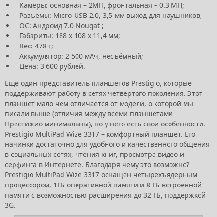
Камеры: основная – 2МП, фронтальная – 0.3 МП;
Разъёмы: Micro-USB 2.0, 3,5-мм выход для наушников;
ОС: Андроид 7.0 Nougat ;
Габариты: 188 х 108 х 11,4 мм;
Вес: 478 г;
Аккумулятор: 2 500 мАч, несъёмный;
Цена: 3 600 рублей.
Еще один представитель планшетов Prestigio, которые
поддерживают работу в сетях четвёртого поколения. Этот
планшет мало чем отличается от модели, о которой мы
писали выше (отличия между всеми планшетами
Престижио минимальны), но у него есть свои особенности.
Prestigio MultiPad Wize 3317 – комфортный планшет. Его
начинки достаточно для удобного и качественного общения
в социальных сетях, чтения книг, просмотра видео и
серфинга в Интернете. Благодаря чему это возможно?
Prestigio MultiPad Wize 3317 оснащён четырёхъядерным
процессором, 1ГБ оперативной памяти и 8 ГБ встроенной
памяти с возможностью расширения до 32 ГБ, поддержкой
3G.