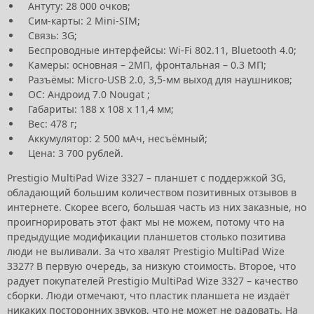
Антуту: 28 000 очков;
Сим-карты: 2 Mini-SIM;
Связь: 3G;
Беспроводные интерфейсы: Wi-Fi 802.11, Bluetooth 4.0;
Камеры: основная – 2МП, фронтальная – 0.3 МП;
Разъёмы: Micro-USB 2.0, 3,5-мм выход для наушников;
ОС: Андроид 7.0 Nougat ;
Габариты: 188 х 108 х 11,4 мм;
Вес: 478 г;
Аккумулятор: 2 500 мАч, несъёмный;
Цена: 3 700 рублей.
Prestigio MultiPad Wize 3327 – планшет с поддержкой 3G,
обладающий большим количеством позитивных отзывов в
интернете. Скорее всего, большая часть из них заказные, но
проигнорировать этот факт мы не можем, потому что на
предыдущие модификации планшетов столько позитива
люди не выливали. За что хвалят Prestigio MultiPad Wize
3327? В первую очередь, за низкую стоимость. Второе, что
радует покупателей Prestigio MultiPad Wize 3327 – качество
сборки. Люди отмечают, что пластик планшета не издаёт
никаких посторонних звуков, что не может не радовать. На