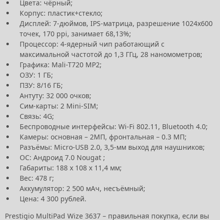
Цвета: чёрный;
Корпус: пластик+стекло;
Дисплей: 7-дюймов, IPS-матрица, разрешение 1024х600
точек, 170 ppi, занимает 68,13%;
Процессор: 4-ядерный чип работающий с
максимальной частотой до 1,3 ГГц, 28 наномометров;
Графика: Mali-T720 MP2;
ОЗУ: 1 ГБ;
ПЗУ: 8/16 ГБ;
Антуту: 32 000 очков;
Сим-карты: 2 Mini-SIM;
Связь: 4G;
Беспроводные интерфейсы: Wi-Fi 802.11, Bluetooth 4.0;
Камеры: основная – 2МП, фронтальная – 0.3 МП;
Разъёмы: Micro-USB 2.0, 3,5-мм выход для наушников;
ОС: Андроид 7.0 Nougat ;
Габариты: 188 х 108 х 11,4 мм;
Вес: 478 г;
Аккумулятор: 2 500 мАч, несъёмный;
Цена: 4 300 рублей.
Prestigio MultiPad Wize 3637 – правильная покупка, если вы