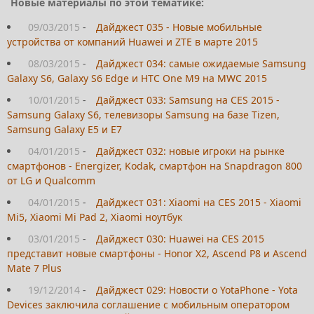
Новые материалы по этой тематике:
09/03/2015
-
Дайджест 035 - Новые мобильные
устройства от компаний Huawei и ZTE в марте 2015
08/03/2015
-
Дайджест 034: самые ожидаемые Samsung
Galaxy S6, Galaxy S6 Edge и HTC One M9 на MWC 2015
10/01/2015
-
Дайджест 033: Samsung на CES 2015 -
Samsung Galaxy S6, телевизоры Samsung на базе Tizen,
Samsung Galaxy Е5 и Е7
04/01/2015
-
Дайджест 032: новые игроки на рынке
смартфонов - Energizer, Kodak, смартфон на Snapdragon 800
от LG и Qualcomm
04/01/2015
-
Дайджест 031: Xiaomi на CES 2015 - Xiaomi
Mi5, Xiaomi Mi Pad 2, Xiaomi ноутбук
03/01/2015
-
Дайджест 030: Huawei на CES 2015
представит новые смартфоны - Honor X2, Ascend P8 и Ascend
Mate 7 Plus
19/12/2014
-
Дайджест 029: Новости о YotaPhone - Yota
Devices заключила соглашение с мобильным оператором