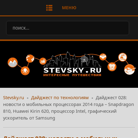
МЕНЮ
Stevsky.ru
Дайджест по технологиям
Дайджест 028:
новости о мобильных процессорах 2014 года – Snapdragon
810, Huawei Kirin 620, процессор Intel, графический
ускоритель от Samsung