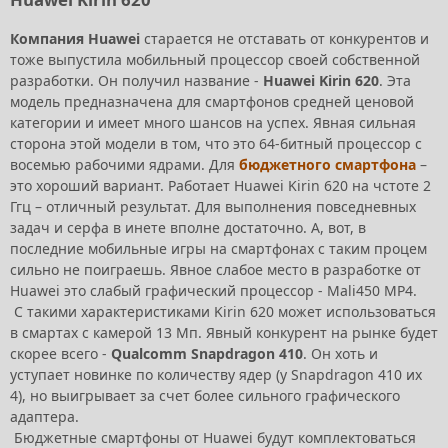
Компания Huawei
старается не отставать от конкурентов и
тоже выпустила мобильный процессор своей собственной
разработки. Он получил название -
Huawei Kirin 620
. Эта
модель предназначена для смартфонов средней ценовой
категории и имеет много шансов на успех. Явная сильная
сторона этой модели в том, что это 64-битный процессор с
восемью рабочими ядрами. Для
бюджетного смартфона
–
это хороший вариант. Работает Huawei Kirin 620 на чстоте 2
Ггц – отличный результат. Для выполнения повседневных
задач и серфа в инете вполне достаточно. А, вот, в
последние мобильные игры на смартфонах с таким процем
сильно не поиграешь. Явное слабое место в разработке от
Huawei это слабый графический процессор - Mali450 MP4.
С такими характеристиками Kirin 620 может использоваться
в смартах с камерой 13 Мп. Явный конкурент на рынке будет
скорее всего -
Qualcomm Snapdragon 410
. Он хоть и
уступает новинке по количеству ядер (у Snapdragon 410 их
4), но выигрывает за счет более сильного графического
адаптера.
Бюджетные смартфоны от Huawei будут комплектоваться