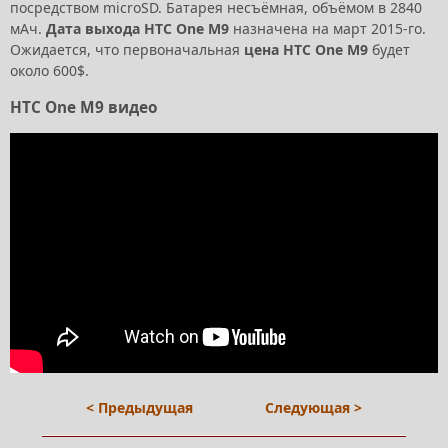
посредством microSD. Батарея несъёмная, объёмом в 2840
мАч.
Дата выхода HTC One M9
назначена на март 2015-го.
Ожидается, что первоначальная
цена HTC One M9
будет
около 600$.
HTC One M9 видео
< Предыдущая
Следующая >