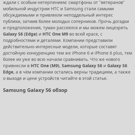
ждали с особым нетерпением: смартфоны от "ветеранов"
мобильной индустрии HTC и Samsung стали самыми
обсуждаемыми и привлекли неподдельный интерес
публики, затмив более молодых соперников. Прочь догадки
и предположения, туман рассеялся и мы можем лицезреть
Galaxy S6 (Edge)
и
HTC One M9
во всей красе, с
подробностями и деталями. Компании представили
действительно интересные модели, которые составят
достойную конкуренцию тем же iPhone 6 и iPhone 6 plus, тем
более их уже во всю начали сравнивать. Что же нового
привнесли в
HTC One (M9)
,
Samsung Galaxy S6
и
Galaxy S6
Edge
, а в чём компании остались верны традициям, а также
о выходе и цене устройств читайте в этой статье.
Samsung Galaxy S6 обзор