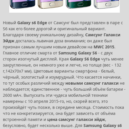
Новый
Galaxy s6 Edge
от Самсунг был представлен в паре с
S6 как его более дорогой и оригинальный вариант.
Благодаря своему уникальному дизайну,
Самсунг Галакси
Эйдж
досталась львиная доза внимания; он даже был
признан самым лучшим новым девайсом на
MWC 2015
.
Главное отличие смарта от
Samsung Galaxy S6
- с двух
сторон изогнутый дисплей. Края
Galaxy S6 Edge
чуть менее
закругленные, он немного уже и легче, но толще (вес - 132
г,142х70х7 мм). Цветовые варианты смартфона - белый,
чёрный, золотистый и изумрудный. Что касается начинки,
то тут особых различий между
новыми самсунг галакси
не
наблюдается; единственное - чуть больший объём батареи -
2600 мАч. Выпускать эти чудеса мобильной техники
намерены с 10 апреля 2015-го, но, скорей всего, это
произойдёт чуть позже, в середине месяца. Стоимость пока
что не конкретизируется, она будет зависеть от объёма
встроенной памяти и
цена самсунг галакси эйдж
,
безусловно, будет несколько выше. Для
Samsung Galaxy s6