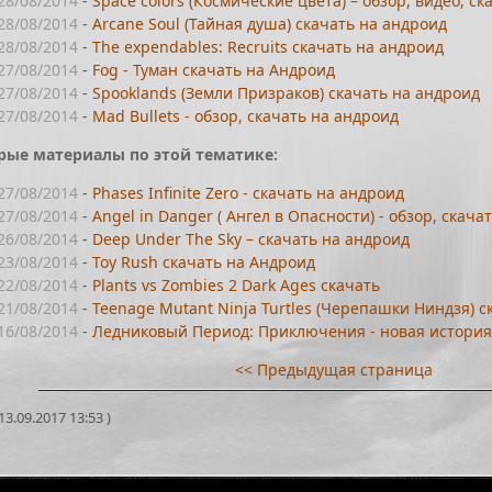
28/08/2014
-
Space colors (Космические цвета) – обзор, видео, ск
28/08/2014
-
Arcane Soul (Тайная душа) скачать на андроид
28/08/2014
-
The expendables: Recruits скачать на андроид
27/08/2014
-
Fog - Туман скачать на Андроид
27/08/2014
-
Spooklands (Земли Призраков) скачать на андроид
27/08/2014
-
Mad Bullets - обзор, скачать на андроид
рые материалы по этой тематике:
27/08/2014
-
Phases Infinite Zero - скачать на андроид
27/08/2014
-
Angel in Danger ( Ангел в Опасности) - обзор, скача
26/08/2014
-
Deep Under The Sky – скачать на андроид
23/08/2014
-
Toy Rush скачать на Андроид
22/08/2014
-
Plants vs Zombies 2 Dark Ages скачать
21/08/2014
-
Teenage Mutant Ninja Turtles (Черепашки Ниндзя) с
16/08/2014
-
Ледниковый Период: Приключения - новая истори
<< Предыдущая страница
3.09.2017 13:53 )