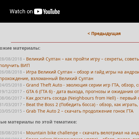
< Предыдущая
ожие материалы:
28/08/2018
-
Великий Султан – как пройти игру – секреты, советы
получить ВИП
26/08/2018
-
Игра Великий Султан – обзор и гайд игры на андрои
прохождение, взломанный Великий Султан
24/05/2018
-
Grand Theft Auto - эволюция серии игр ГТА, обзор,
19/12/2017
-
GTA 6 (ГТА 6) - дата выхода, прогнозы и ожидания о
08/06/2017
-
Как достать соседа (Neighbours from Hell) - первый
31/03/2017
-
Beat the Boss 2 (Победить босса) - обзор, как играть
03/05/2015
-
Grab The Auto 2 – скачать продолжение гонок ГТА
ые материалы по этой тематике:
28/08/2014
-
Mountain bike challenge – скачать велотриал на ан