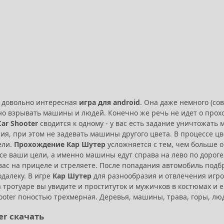
довольно интересная
игра для android
. Она даже немного (со
но взрывать машины и людей. Конечно же речь не идет о прохо
ar Shooter
сводится к одному - у вас есть задание уничтожать
жия, при этом не задевать машины другого цвета. В процессе
ели.
Прохождение Кар Шутер
усложняется с тем, чем больше о
Все ваши цели, а именно машины едут справа на лево по дорог
 вас на прицеле и стреляете. После попадания автомобиль под
далеку. В игре
Кар Шутер
для разнообразия и отвлечения игро
 тротуаре вы увидите и проституток и мужичков в костюмах и е
ooter поностью трехмерная. Деревья, машины, трава, горы, люд
er скачать