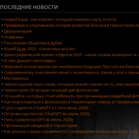
ПОСЛЕДНИЕ
НОВОСТИ
Новый Каир - мегапроект, который изменил карту Египта
Правдивая и откровенная история развития бизнеса в Черногории (М
Дереализация
Атавизмы
Расслоение общества в Дубае
Юрий Дудь 2025 - статистика за 9 лет
Демографический кризис в Европе 2025 - какие страны вымирают и ч
О чём думают синтозавры
Мировой тоталитаризм как неизбежное будущее. Прогноз на ближа
Современному поколению ничего не интересно. Какие у этого причи
Monteamour
Черногорский язык: слова, которые значат совсем не то, чем кажутс
Черногория: 20 лучших локаций для фотосессии
10 ошибок, которых стоит избежать при организации свадебной фо
Как подготовиться к фотосессии в Черногории: советы от професси
Срок годности (ChatGPT 4.1 mini июнь 2026)
Острова над песком (ChatGPT 4o июнь 2025)
Нить гравитона (GPT-4o июнь 2026)
Организация свиданий в Черногории
Как разные страны справляются с поведением мигрантов: опыт ОАЭ,