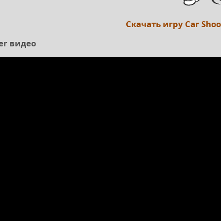
Скачать игру
Car Sho
er видео