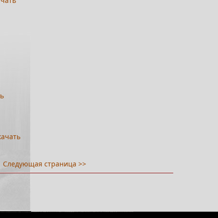
ачать
ть
качать
я
Следующая страница >>