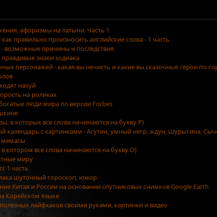
ения, афоризмы на латыни. Часть 1
как правильно произносить английские слова - 1 часть
 - возможные причины и последствия
 правдивые знаки зодиака
очных персонажей - какая вы нечисть и какие вы сказочные герои по г
олов
уходят нахуй
орость на роликах
 богатые люди мира по версии Forbes
ушкине
азы, в которых все слова начинаются на букву Р)
ый календарь с картинками - Агутин, умный негр, ждун, Шурыгина, Сыч
 мемасы
, в котором все слова начинаются на букву О)
стные миру
сс 1 часть
диака шуточный гороскоп, юмор
ение Китая и России на основании спутниковых снимков Google Earth
на Корейском языке
5 полезных лайфхаков своими руками, картинки и видео