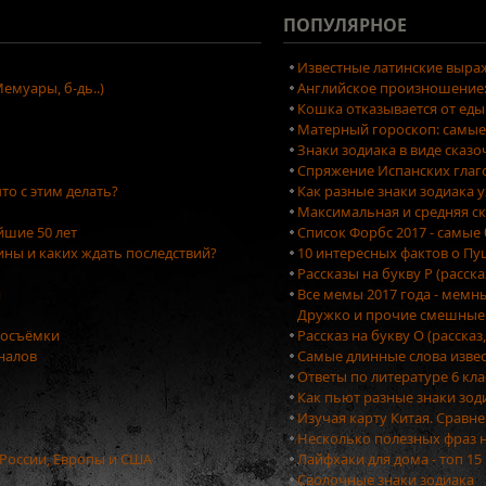
ПОПУЛЯРНОЕ
Известные латинские выраж
емуары, б-дь..)
Английское произношение: 
Кошка отказывается от еды
Матерный гороскоп: самые
Знаки зодиака в виде сказ
Спряжение Испанских глаг
то с этим делать?
Как разные знаки зодиака 
Максимальная и средняя ск
йшие 50 лет
Список Форбс 2017 - самые
ны и каких ждать последствий?
10 интересных фактов о П
Рассказы на букву Р (расск
я
Все мемы 2017 года - мемн
Дружко и прочие смешные
тосъёмки
Рассказ на букву О (рассказ
оналов
Самые длинные слова изве
Ответы по литературе 6 кла
Как пьют разные знаки зо
Изучая карту Китая. Сравн
Несколько полезных фраз 
 России, Европы и США
Лайфхаки для дома - топ 1
Сволочные знаки зодиака