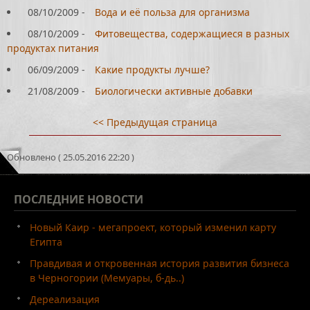
08/10/2009
-
Вода и её польза для организма
08/10/2009
-
Фитовещества, содержащиеся в разных
продуктах питания
06/09/2009
-
Какие продукты лучше?
21/08/2009
-
Биологически активные добавки
<< Предыдущая страница
Обновлено ( 25.05.2016 22:20 )
ПОСЛЕДНИЕ
НОВОСТИ
Новый Каир - мегапроект, который изменил карту
Египта
Правдивая и откровенная история развития бизнеса
в Черногории (Мемуары, б-дь..)
Дереализация