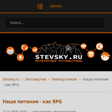
МЕНЮ
Stevsky.ru
Бессмертие
Иммортализм
Наше питание
- как RPG
Наше питание - как RPG
11.10.2009 16:04
Бессмертие
-
Иммортализм