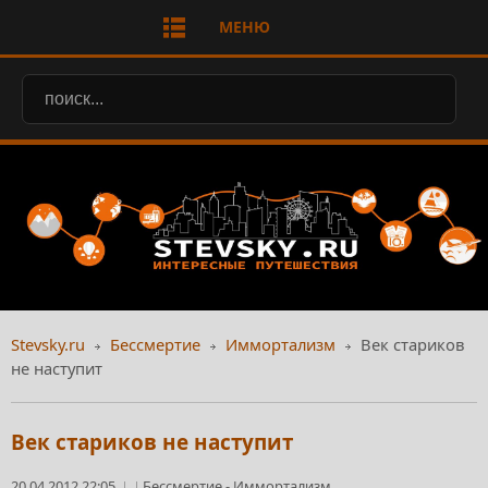
МЕНЮ
Stevsky.ru
Бессмертие
Иммортализм
Век стариков
не наступит
Век стариков не наступит
20.04.2012 22:05
Бессмертие
-
Иммортализм