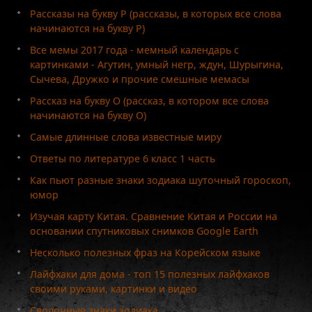
Рассказы на букву Р (рассказы, в которых все слова
начинаются на букву Р)
Все мемы 2017 года - мемный календарь с
картинками - Агутин, умный негр, ждун, Шурыгина,
Сычева, Дружко и прочие смешные мемасы
Рассказ на букву О (рассказ, в котором все слова
начинаются на букву О)
Самые длинные слова известные миру
Ответы по литературе 6 класс 1 часть
Как пьют разные знаки зодиака шуточный гороскоп,
юмор
Изучая карту Китая. Сравнение Китая и России на
основании спутниковых снимков Google Earth
Несколько полезных фраз на Корейском языке
Лайфхаки для дома - топ 15 полезных лайфхаков
своими руками, картинки и видео
Сволочные знаки зодиака