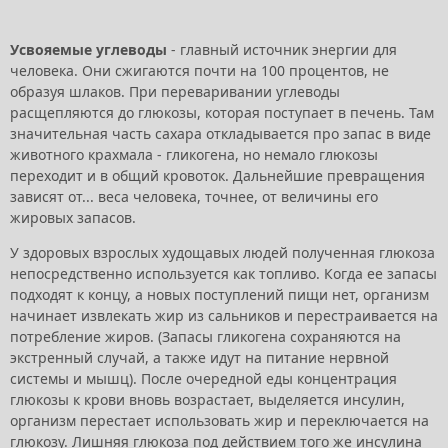
Усвояемые углеводы
- главный источник энергии для
человека. Они сжигаются почти на 100 процентов, не
образуя шлаков. При переваривании углеводы
расщепляются до глюкозы, которая поступает в печень. Там
значительная часть сахара откладывается про запас в виде
животного крахмала - гликогена, но немало глюкозы
переходит и в общий кровоток. Дальнейшие превращения
зависят от... веса человека, точнее, от величины его
жировых запасов.
У здоровых взрослых худощавых людей полученная глюкоза
непосредственно используется как топливо. Когда ее запасы
подходят к концу, а новых поступлений пищи нет, организм
начинает извлекать жир из сальников и перестраивается на
потребление жиров. (Запасы гликогена сохраняются на
экстренный случай, а также идут на питание нервной
системы и мышц). После очередной еды концентрация
глюкозы к крови вновь возрастает, выделяется инсулин,
организм перестает использовать жир и переключается на
глюкозу. Лишняя глюкоза под действием того же инсулина