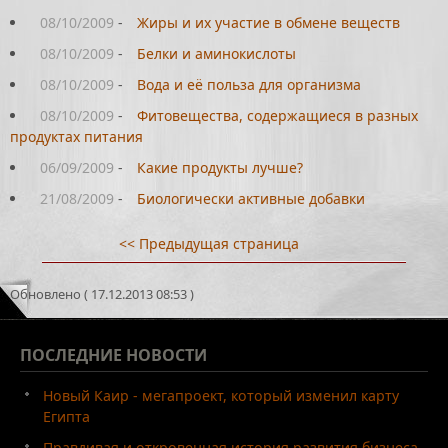
08/10/2009
-
Жиры и их участие в обмене веществ
08/10/2009
-
Белки и аминокислоты
08/10/2009
-
Вода и её польза для организма
08/10/2009
-
Фитовещества, содержащиеся в разных
продуктах питания
06/09/2009
-
Какие продукты лучше?
21/08/2009
-
Биологически активные добавки
<< Предыдущая страница
Обновлено ( 17.12.2013 08:53 )
ПОСЛЕДНИЕ
НОВОСТИ
Новый Каир - мегапроект, который изменил карту
Египта
Правдивая и откровенная история развития бизнеса