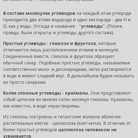
В составе молекулах углеводов
на каждый атом углерода
приходится два атома водорода и один кислорода - два Н и
О, как у воды. Отсюда и название - "
углеводы
". (Позже,
правда, были открыты и углеводы другого состава).
Простые углеводы - глюкоза и фруктоза
, которые
отличаются лишь расположением атомов в молекуле.
Соединенные вместе, глюкоза и фруктоза образуют
обычный сахар. Подобные простые углеводы, называемые
соответственно моно- и дисахаридами, легко растворяются
в воде и имеют сладкий вкус. В дальнейшем будем называть
их просто сахарами.
Более сложные углеводы - крахмалы
. Они представляют
собой цепочки из многих сотен молекул глюкозы. Крахмалы,
как известно, в воде нерастворимы.
Из глюкозы построены и гигантские волокна оболочек
растительных клеток - целлюлоза (клетчатка). В отличие от
более простых углеводов
целлюлоза человеком не
усваивается
.