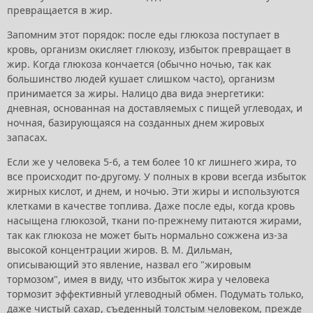
превращается в жир.
Запомним этот порядок: после еды глюкоза поступает в
кровь, организм окисляет глюкозу, избыток превращает в
жир. Когда глюкоза кончается (обычно ночью, так как
большинство людей кушает слишком часто), организм
принимается за жиры. Налицо два вида энергетики:
дневная, основанная на доставляемых с пищей углеводах, и
ночная, базирующаяся на созданных днем жировых
запасах.
Если же у человека 5-6, а тем более 10 кг лишнего жира, то
все происходит по-другому. У полных в крови всегда избыток
жирных кислот, и днем, и ночью. Эти жиры и используются
клетками в качестве топлива. Даже после еды, когда кровь
насыщена глюкозой, ткани по-прежнему питаются жирами,
так как глюкоза не может быть нормально сожжена из-за
высокой концентрации жиров. В. М. Дильман,
описывающий это явление, назвал его "жировым
тормозом", имея в виду, что избыток жира у человека
тормозит эффективный углеводный обмен. Подумать только,
даже чистый сахар, съеденный толстым человеком, прежде