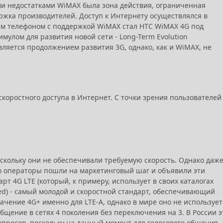
ыми недостатками WiMAX была зона действия, ограниченная
ржка производителей. Доступ к Интернету осуществлялся в
м телефоном с поддержкой WiMAX стал HTC WiMAX 4G под
улом для развития новой сети - Long-Term Evolution
является продолжением развития 3G, однако, как и WiMAX, не
 скоростного доступа в Интернет. С точки зрения пользователей
скольку они не обеспечивали требуемую скорость. Однако даж
то операторы пошли на маркетинговый шаг и объявили эти
 4G LTE (который, к примеру, использует в своих каталогах
ced) - самый молодой и скоростной стандарт, обеспечивающий
ачение 4G+ именно для LTE-A, однако в мире оно не использует
бщение в сетях 4 поколения без переключения на 3. В России э
опросов, поскольку на данный момент для голосового общения