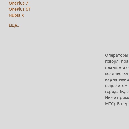
OnePlus 7
OnePlus 6T
Nubia X
Ещё...
Операторы з
говоря, пра
планшетах б
количества
вариативно
ведь летом 
города буд
Ниже приме
МТС). В пер