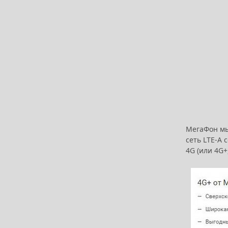
МегаФон мы 
сеть LTE-A 
4G (или 4G+