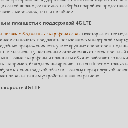
их сетей вполне достаточно. Разберём подробнее предоставл
связи - МегаФоном, МТС и Билайном.
ы и планшеты с поддержкой 4G LTE
ы писали о бюджетных смартфонах с 4G
. Некоторые из тех мод
рендом становится предлагать пользователям недорогой смарт
Подобные предложения есть у всех крупных операторов. Недавн
ТС и МегаФон. Существенным отличием 4G от сетей прошлый по
0 МГц. Новые смартфоны и планшеты обычно работают со всеми о
ть. Например, благодаря внедрению LTE-1800 iPhone 5 только н
рбурге и Ленинградской области. Поэтому перед покупкой ново
будет ли 4G на Вашем устройстве в вашем регионе.
 скорость 4G LTE