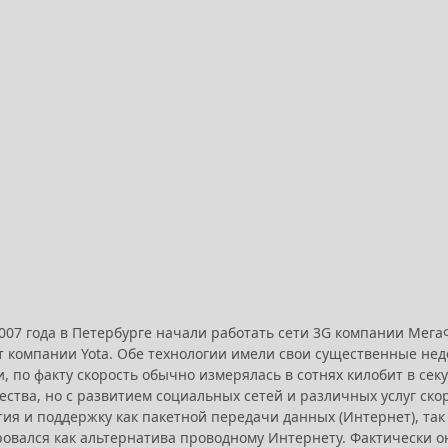
2007 года в Петербурге начали работать сети 3G компании Мега
т компании Yota. Обе технологии имели свои существенные недо
и, по факту скорость обычно измерялась в сотнях килобит в сек
ества, но с развитием социальных сетей и различных услуг ск
ия и поддержку как пакетной передачи данных (Интернет), так
овался как альтернатива проводному Интернету. Фактически о