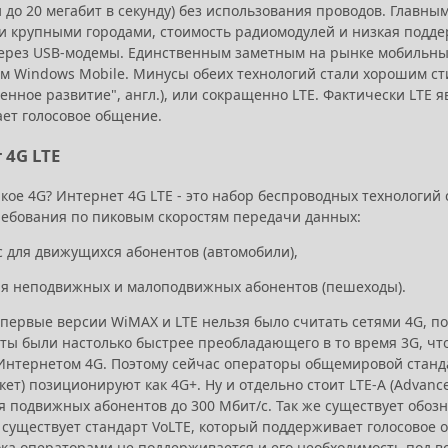
и до 20 мегабит в секунду) без использования проводов. Главн
и крупными городами, стоимость радиомодулей и низкая подде
ерез USB-модемы. Единственным заметным на рынке мобильны
м Windows Mobile. Минусы обеих технологий стали хорошим стим
енное развитие", англ.), или сокращенно LTE. Фактически LTE 
ет голосовое общение.
 4G LTE
акое 4G? Интернет 4G LTE - это набор беспроводных технологий
требования по пиковым скоростям передачи данных:
с для движущихся абонентов (автомобили),
 для неподвижных и малоподвижных абонентов (пешеходы).
первые версии WiMAX и LTE нельзя было считать сетями 4G, по
рты были настолько быстрее преобладающего в то время 3G, ч
Интернетом 4G. Поэтому сейчас операторы общемировой стандарт
ет) позиционируют как 4G+. Ну и отдельно стоит LTE-A (Advan
я подвижных абонентов до 300 Мбит/с. Так же существует обозн
 существует стандарт VoLTE, который поддерживает голосовое о
ока операторами не поддерживается и его необходимость под в