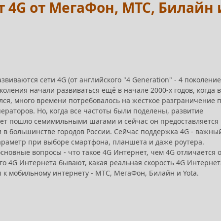
4G от МегаФон, МТС, Билайн 
звиваются сети 4G (от английского "4 Generation" - 4 поколение
околения начали развиваться ещё в начале 2000-х годов, когда в
лся, много времени потребовалось на жёсткое разграничение 
ераторов. Но, когда все частоты были поделены, развитие
нет пошло семимильными шагами и сейчас он предоставляется
в большинстве городов России. Сейчас поддержка 4G - важны
раметр при выборе смартфона, планшета и даже роутера.
основные вопросы - что такое 4G Интернет, чем 4G отличается 
го 4G Интернета бывают, какая реальная скорость 4G Интернет
к мобильному интернету - МТС, МегаФон, Билайн и Yota.