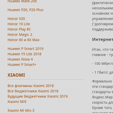
Huawei Mate 20X
(фактическ
нескольким
Huawei P20, P20 Plus
основном ч
управление
Honor V20
("долговрем
Honor 10 Lite
поддержива
Honor Play 8C
Honor Magic 2
Интернет
Honor 8X и 8X Max
Huawei P Smart 2019
Итак, что т
Huawei Y5 Lite 2018
главное - 
Huawei Nova 4
- 100 Мбит/
Huawei P Smart+
- 1 Гбит/с
XIAOMI
Формально 
Все флагманы Xiaomi 2018
эти станда
Все бюджетники Xiaomi 2018
стандарты 
Будущие бюджетники Xiaomi 2019
Яндекс.Марк
Xiaomi Mi9
скорость дл
Кроме того,
Xiaomi Mi Mix 3
стандарт п