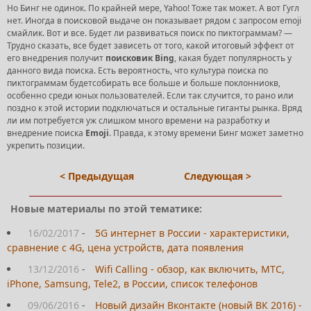
Но Бинг не одинок. По крайней мере, Yahoo! Тоже так может. А вот Гугл
нет. Иногда в поисковой выдаче он показывает рядом с запросом emoji
смайлик. Вот и все. Будет ли развиваться поиск по пиктограммам? —
Трудно сказать, все будет зависеть от того, какой итоговый эффект от
его внедрения получит
поисковик
Bing
, какая будет популярность у
данного вида поиска. Есть вероятность, что культура поиска по
пиктограммам будетсобирать все больше и больше поклонниокв,
особенно среди юных пользователей. Если так случится, то рано или
поздно к этой истории подключаться и остальные гиганты рынка. Вряд
ли им потребуется уж слишком много времени на разработку и
внедрение поиска
Emoji
. Правда, к этому времени Бинг может заметно
укрепить позиции.
< Предыдущая
Следующая >
Новые материалы по этой тематике:
16/02/2017
-
5G интернет в России - характеристики,
сравнение с 4G, цена устройств, дата появления
13/12/2016
-
Wifi Calling - обзор, как включить, МТС,
iPhone, Samsung, Tele2, в России, список телефонов
09/06/2016
-
Новый дизайн Вконтакте (новый ВК 2016) -