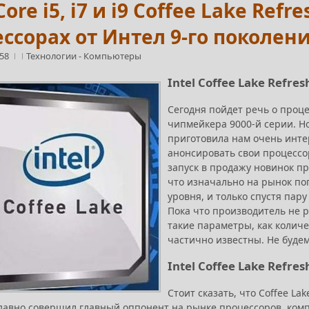
 Core i5, i7 и i9 Coffee Lake Re
ссорах от Интел 9-го поколен
:58
Технологии
-
Компьютеры
Intel Coffee Lake Refre
Сегодня пойдет речь о проце
чипмейкера 9000-й серии. Нов
приготовила нам очень инте
анонсировать свои процессор
запуск в продажу новинок пр
что изначально на рынок по
уровня, и только спустя пар
Пока что производитель не ра
такие параметры, как количе
частично известны. Не буде
Intel Coffee Lake Refre
Стоит сказать, что Coffee La
давно совершил главный оппонент на рынке процессоров, комп