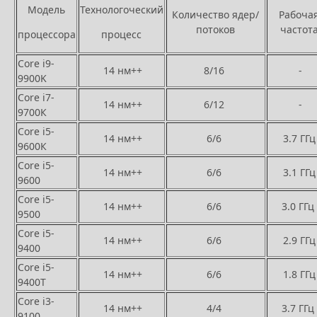
Модель
Технологоческий
Количество ядер/
Рабоча
потоков
частот
процессора
процесс
Core i9-
14 нм++
8/16
-
9900K
Core i7-
14 нм++
6/12
-
9700К
Core i5-
14 нм++
6/6
3.7 ГГц
9600К
Core i5-
14 нм++
6/6
3.1 ГГц
9600
Core i5-
14 нм++
6/6
3.0 ГГц
9500
Core i5-
14 нм++
6/6
2.9 ГГц
9400
Core i5-
14 нм++
6/6
1.8 ГГц
9400T
Core i3-
14 нм++
4/4
3.7 ГГц
9100