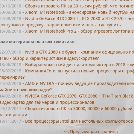
30/10/2018
-
Сборка игрового ПК за 30 тысяч рублей, что потяне
30/09/2018
-
Xiaomi Mi Notebook - анонсирован новый ноутбук на 
22/08/2018
-
Nvidia GeForce RTX 2080 Ti, RTX 2080 и RTX 2070 -
поступило в продажу - характеристики и цены, где купить
15/08/2018
-
Xiaomi Mi Notebook Pro 2 - обзор игрового лэптопа 
рые материалы по этой тематике:
22/07/2018
-
Nvidia GTX 2080 не будет - компания официально 
1180 - обзор и характеристики видеоускорителя
18/06/2018
-
Выбираем жёсткий диск для компьютера в 2018 году
25/02/2018
-
Компания Intel выпустила новые процессоры с гра
перемирие?
24/02/2018
-
AMD и NVIDIA - почему ведущие производители ко
майнинговую лихорадку?
14/02/2018
-
NVIDIA GeForce GTX 2070, GTX 2080 + Ti и Titan Bla
видеокартах для геймеров и профессионалов
09/12/2017
-
Сборка игрового ПК за 30000, 40000 и 60000 рублей
за эти деньги
18/11/2017
-
Все процессоры Intel для настольных компьютеров в
<< Предыдущая страница