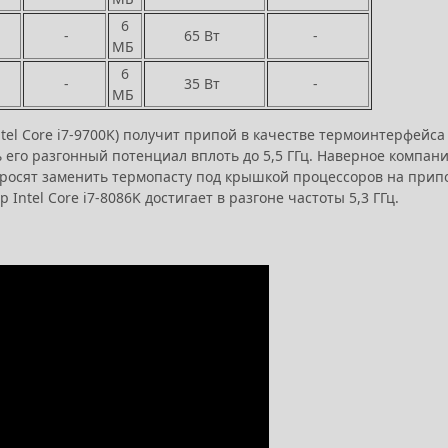
6
-
65 Вт
-
МБ
6
-
35 Вт
-
МБ
tel Core i7-9700K) получит припой в качестве термоинтерфейса
ь его разгонный потенциал вплоть до 5,5 ГГц. Наверное компан
 просят заменить термопасту под крышкой процессоров на прип
tel Core i7-8086K достигает в разгоне частоты 5,3 ГГц.