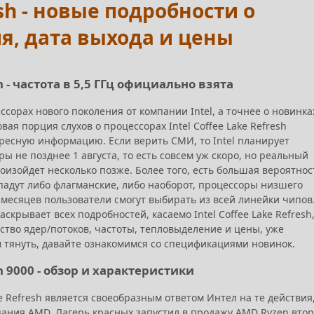
fresh - новые подробности о
ия, дата выхода и цены
sh - частота в 5,5 ГГц официально взята
ссорах нового поколения от компании Intel, а точнее о новинка
ая порция слухов о процессорах Intel Coffee Lake Refresh
ресную информацию. Если верить СМИ, то Intel планирует
ы не позднее 1 августа, то есть совсем уж скоро, но реальный
оизойдет несколько позже. Более того, есть большая вероятнос
падут либо флагманские, либо наоборот, процессоры низшего
у месяцев пользователи смогут выбирать из всей линейки чипов
скрывает всех подробностей, касаемо Intel Coffee Lake Refresh
ство ядер/потоков, частоты, тепловыделение и цены, уже
м тянуть, давайте ознакомимся со спецификациями новинок.
sh 9000 - обзор и характеристики
ke Refresh является своеобразным ответом Интел на те действия
ания AMD. Лагерь красных запустил в продажу AMD Ryzen втор