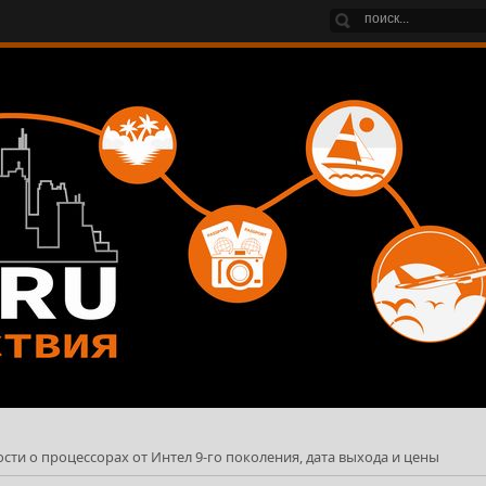
обности о процессорах от Интел 9-го поколения, дата выхода и цены