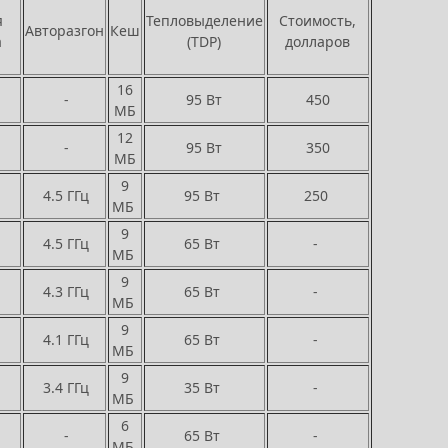
я
Тепловыделение
Стоимость,
Авторазгон
Кеш
а
(TDP)
долларов
16
-
95 Вт
450
МБ
12
-
95 Вт
350
МБ
9
4.5 ГГц
95 Вт
250
МБ
9
4.5 ГГц
65 Вт
-
МБ
9
4.3 ГГц
65 Вт
-
МБ
9
4.1 ГГц
65 Вт
-
МБ
9
3.4 ГГц
35 Вт
-
МБ
6
-
65 Вт
-
МБ