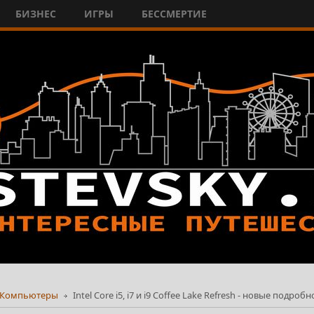
БИЗНЕС
ИГРЫ
БЕССМЕРТИЕ
Компьютеры
Intel Core i5, i7 и i9 Coffee Lake Refresh - новые подр