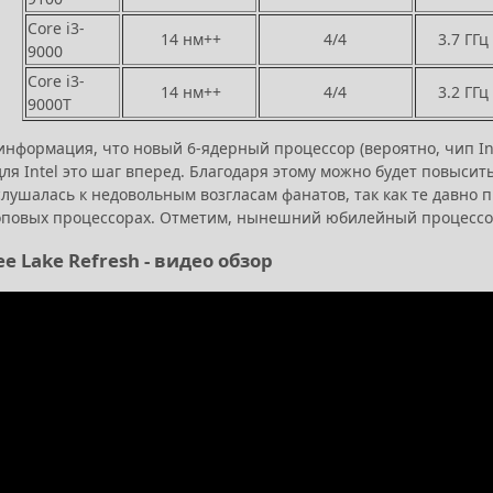
Core i3-
14 нм++
4/4
3.7 ГГц
9000
Core i3-
14 нм++
4/4
3.2 ГГц
9000T
информация, что новый 6-ядерный процессор (вероятно, чип In
ля Intel это шаг вперед. Благодаря этому можно будет повысит
слушалась к недовольным возгласам фанатов, так как те давно
оповых процессорах. Отметим, нынешний юбилейный процессор In
fee Lake Refresh - видео обзор