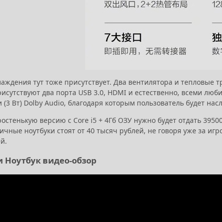
аждения тут тоже присутствует. Два вентилятора и тепловые т
рисутствуют два порта USB 3.0, HDMI и естественно, всеми люб
 (3 Вт) Dolby Audio, благодаря которым пользователь будет н
остенькую версию с Core i5 + 4Гб ОЗУ нужно будет отдать 39500
чные ноутбуки стоят от 40 тысяч рублей, не говоря уже за иг
й.
 Ноутбук видео-обзор