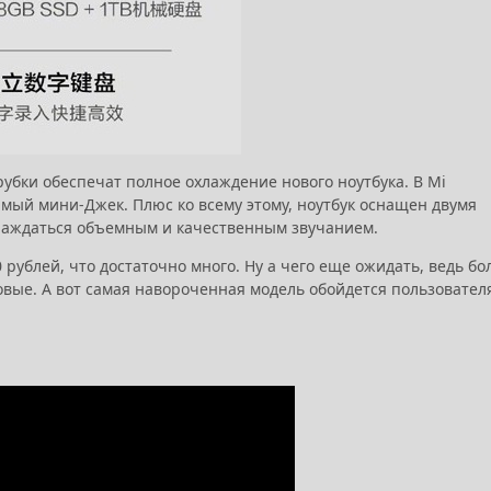
рубки обеспечат полное охлаждение нового ноутбука. В Mi
имый мини-Джек. Плюс ко всему этому, ноутбук оснащен двумя
аслаждаться объемным и качественным звучанием.
 рублей, что достаточно много. Ну а чего еще ожидать, ведь бо
ровые. А вот самая навороченная модель обойдется пользовател