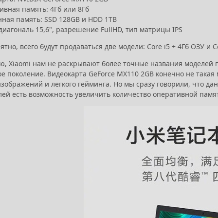
ивная память: 4Гб или 8Гб
нная память: SSD 128GB и HDD 1TB
диагональ 15,6", разрешение FullHD, тип матрицы IPS
ятно, всего будут продаваться две модели: Core i5 + 4Гб ОЗУ и Co
ю, Xiaomi нам не раскрывают более точные названия моделей п
 поколение. Видеокарта GeForce MX110 2GB конечно не такая м
зображений и легкого гейминга. Но мы сразу говорили, что да
ей есть возможность увеличить количество оперативной памяти