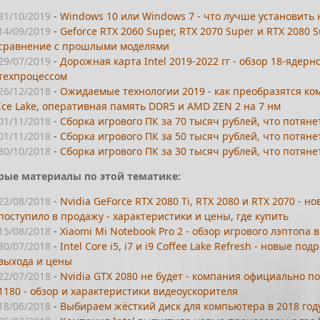
31/10/2019
-
Windows 10 или Windows 7 - что лучше установить н
14/09/2019
-
Geforce RTX 2060 Super, RTX 2070 Super и RTX 2080 
сравнение с прошлыми моделями
29/07/2019
-
Дорожная карта Intel 2019-2022 гг - обзор 18-ядерн
техпроцессом
26/12/2018
-
Ожидаемые технологии 2019 - как преобразятся комп
Ice Lake, оперативная память DDR5 и AMD ZEN 2 на 7 нм
01/11/2018
-
Сборка игрового ПК за 70 тысяч рублей, что потяне
01/11/2018
-
Сборка игрового ПК за 50 тысяч рублей, что потяне
30/10/2018
-
Сборка игрового ПК за 30 тысяч рублей, что потяне
рые материалы по этой тематике:
22/08/2018
-
Nvidia GeForce RTX 2080 Ti, RTX 2080 и RTX 2070 -
поступило в продажу - характеристики и цены, где купить
15/08/2018
-
Xiaomi Mi Notebook Pro 2 - обзор игрового лэптопа 
30/07/2018
-
Intel Core i5, i7 и i9 Coffee Lake Refresh - новые п
выхода и цены
22/07/2018
-
Nvidia GTX 2080 не будет - компания официально 
1180 - обзор и характеристики видеоускорителя
18/06/2018
-
Выбираем жёсткий диск для компьютера в 2018 году