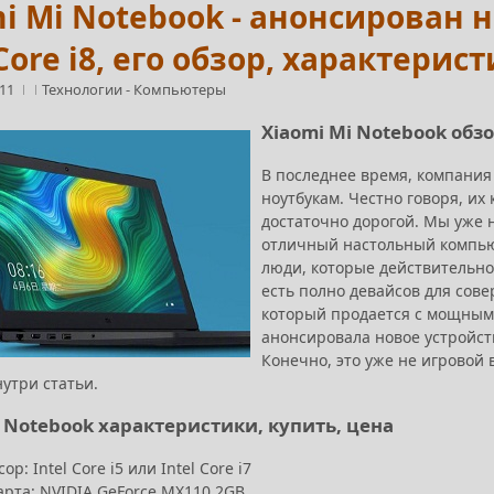
i Mi Notebook - анонсирован 
 Core i8, его обзор, характерис
:11
Технологии
-
Компьютеры
Xiaomi Mi Notebook обз
В последнее время, компания
ноутбукам. Честно говоря, и
достаточно дорогой. Мы уже н
отличный настольный компью
люди, которые действительно 
есть полно девайсов для сов
который продается с мощными
анонсировала новое устройст
Конечно, это уже не игровой 
утри статьи.
i Notebook характеристики, купить, цена
ор: Intel Core i5 или Intel Core i7
арта: NVIDIA GeForce MX110 2GB