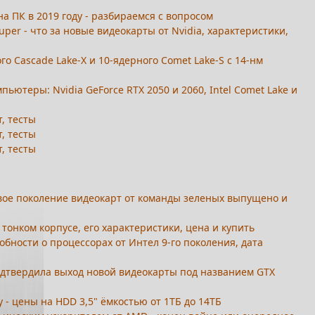
а ПК в 2019 году - разбираемся с вопросом
Super - что за новые видеокарты от Nvidia, характеристики,
ого Cascade Lake-X и 10-ядерного Comet Lake-S с 14-нм
ьютеры: Nvidia GeForce RTX 2050 и 2060, Intel Comet Lake и
т, тесты
т, тесты
т, тесты
 новое поколение видеокарт от команды зеленых выпущено и
в тонком корпусе, его характеристики, цена и купить
одробности о процессорах от Интел 9-го поколения, дата
подтвердила выход новой видеокарты под названием GTX
 - цены на HDD 3,5" ёмкостью от 1ТБ до 14ТБ